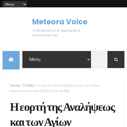
Meteora Voice
Η αδιάλειπτη και απρόσκοπτη
ενημέρωση σας...
Home
/
ΤΟΠΙΚΑ
/
Η εορτή της Αναλήψεως και των Αγίων
Κωνσταντίνου και Ελένης στην Διάβα
Η εορτή της Αναλήψεως
και των Αγίων