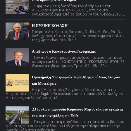
Σύμφωνα με τις διατάξεις του άρθρου 67 του
ν.3852/2010 (ΦΕΚ Α ́ 87-7.6.2010) , όπως αυτό
αντικαταστάθηκε από το άρθρο 74 του ν.4555/2018 ...
Η ΠΥΡΙΝΗ ΚΟΛΑΣΗ
Γράφει ο Δρ. Κώστας Πατέρας, D . Ed ., M . Ed ., Ph . D .
Κάθε χρόνο, τέτοια εποχή, οι απογοητευμένοι πολίτες
της χώρας είναι στο ίδιο έ...
Απεβίωσε ο Κωνσταντίνος Γκούμπλιας
Τον πολυαγαπημένο μας σύζυγο, πατέρα, παππού,
αδελφό και θείο ΚΩΝΣΤΑΝΤΙΝΟ ΓΚΟΥΜΠΛΙΑ ΕΤΩΝ 77
Θανόντα κηδεύουμε την Τρίτη 04 – 08 – 20...
Προκήρυξη Υποτροφιών Ιεράς Μητροπόλεως Σταγών
και Μετεώρων
Η Ιερά Μητρόπολις Σταγών και Μετεώρων, διά της
Μητροπολιτικής Ακαδημίας Θεολογικών και Ιστορικών Μελετών Αγίων
Μετεώρων, επιδεικνύοντας ειδι...
23 Ιουλίου παρουσία Κυριάκου Μητσοτάκη τα εγκαίνια
του αυτοκινητόδρομου Ε65
Τα εγκαίνια και η παράδοση του τελευταίου βόρειου
τμήματος του αυτοκινητόδρομου Ε65 (από την Καλαμπάκα έως την
Εγνατία Οδό στα Γρεβενά) πρ...