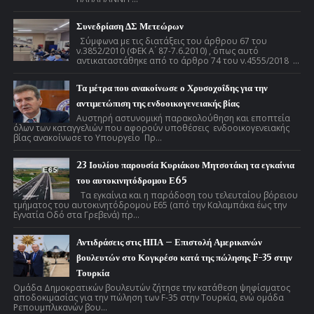
Συνεδρίαση ΔΣ Μετεώρων
Σύμφωνα με τις διατάξεις του άρθρου 67 του
ν.3852/2010 (ΦΕΚ Α ́ 87-7.6.2010) , όπως αυτό
αντικαταστάθηκε από το άρθρο 74 του ν.4555/2018 ...
Τα μέτρα που ανακοίνωσε ο Χρυσοχοΐδης για την
αντιμετώπιση της ενδοοικογενειακής βίας
Αυστηρή αστυνομική παρακολούθηση και εποπτεία
όλων των καταγγελιών που αφορούν υποθέσεις ενδοοικογενειακής
βίας ανακοίνωσε το Υπουργείο Πρ...
23 Ιουλίου παρουσία Κυριάκου Μητσοτάκη τα εγκαίνια
του αυτοκινητόδρομου Ε65
Τα εγκαίνια και η παράδοση του τελευταίου βόρειου
τμήματος του αυτοκινητόδρομου Ε65 (από την Καλαμπάκα έως την
Εγνατία Οδό στα Γρεβενά) πρ...
Αντιδράσεις στις ΗΠΑ – Επιστολή Αμερικανών
βουλευτών στο Κογκρέσο κατά της πώλησης F-35 στην
Τουρκία
Ομάδα Δημοκρατικών βουλευτών ζήτησε την κατάθεση ψηφίσματος
αποδοκιμασίας για την πώληση των F-35 στην Τουρκία, ενώ ομάδα
Ρεπουμπλικανών βου...