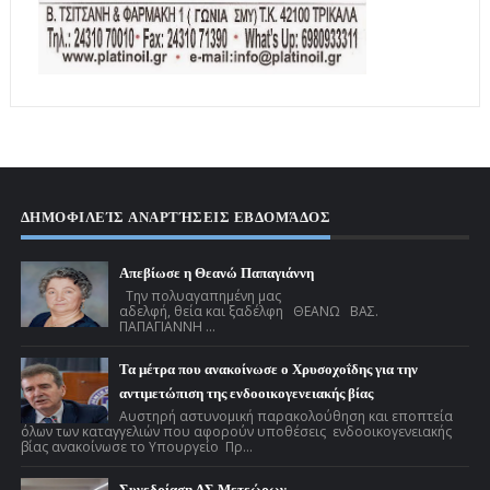
ΔΗΜΟΦΙΛΕΊΣ ΑΝΑΡΤΉΣΕΙΣ ΕΒΔΟΜΆΔΟΣ
Απεβίωσε η Θεανώ Παπαγιάννη
Την πολυαγαπημένη μας
αδελφή, θεία και ξαδέλφη ΘΕΑΝΩ ΒΑΣ.
ΠΑΠΑΓΙΑΝΝΗ ...
Τα μέτρα που ανακοίνωσε ο Χρυσοχοΐδης για την
αντιμετώπιση της ενδοοικογενειακής βίας
Αυστηρή αστυνομική παρακολούθηση και εποπτεία
όλων των καταγγελιών που αφορούν υποθέσεις ενδοοικογενειακής
βίας ανακοίνωσε το Υπουργείο Πρ...
Συνεδρίαση ΔΣ Μετεώρων