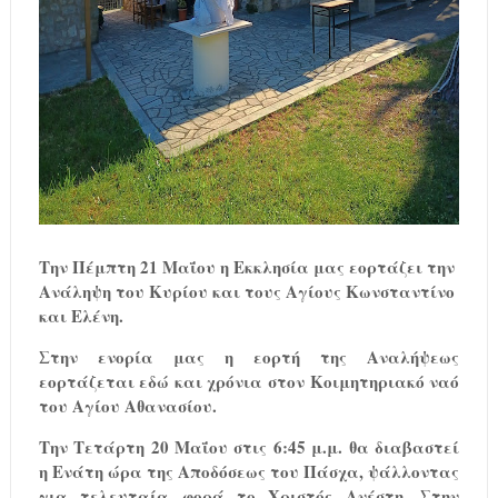
Την
Πέμπτη 21 Μαΐου
η Εκκλησία μας εορτάζει την
Ανάληψη του Κυρίου και τους Αγίους Κωνσταντίνο
και Ελένη.
Στην ενορία μας η εορτή της Αναλήψεως
εορτάζεται εδώ και χρόνια στον Κοιμητηριακό ναό
του Αγίου Αθανασίου.
Την Τετάρτη 20 Μαΐου στις 6:45 μ.μ. θα διαβαστεί
η Ενάτη ώρα της Αποδόσεως του Πάσχα, ψάλλοντας
για τελευταία φορά το Χριστός Ανέστη. Στην