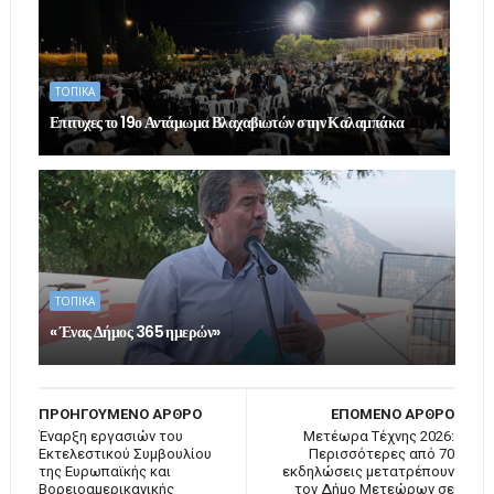
ΤΟΠΙΚΑ
Επιτυχες το 19ο Αντάμωμα Βλαχαβιωτών στην Καλαμπάκα
ΤΟΠΙΚΑ
« Ένας Δήμος 365 ημερών»
ΠΡΟΗΓΟΥΜΕΝΟ ΑΡΘΡΟ
ΕΠΟΜΕΝΟ ΑΡΘΡΟ
Έναρξη εργασιών του
Μετέωρα Τέχνης 2026:
Εκτελεστικού Συμβουλίου
Περισσότερες από 70
της Ευρωπαϊκής και
εκδηλώσεις μετατρέπουν
Βορειοαμερικανικής
τον Δήμο Μετεώρων σε