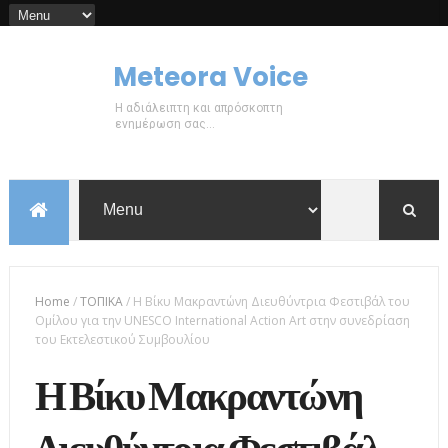
Meteora Voice
Η αδιάλειπτη και απρόσκοπτη
ενημέρωση σας...
Home
/
ΤΟΠΙΚΑ
/
Η Βίκυ Μακραντώνη Διευθύντρια Φεστιβάλ του
Ομίλου για την UNESCO International Action Art στην συνεδρίαση
του Εκτελεστικού Συμβουλίου
Η Βίκυ Μακραντώνη