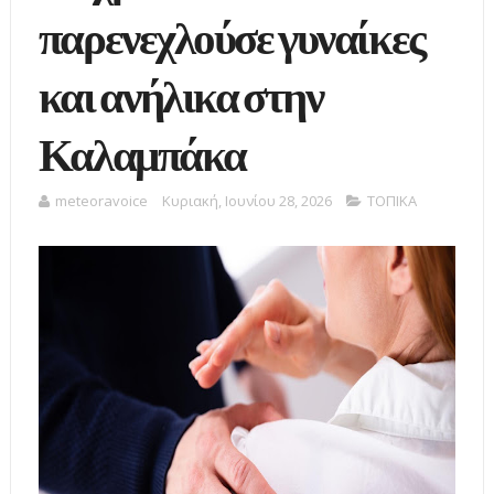
παρενεχλούσε γυναίκες
και ανήλικα στην
Καλαμπάκα
meteoravoice
Κυριακή, Ιουνίου 28, 2026
ΤΟΠΙΚΑ