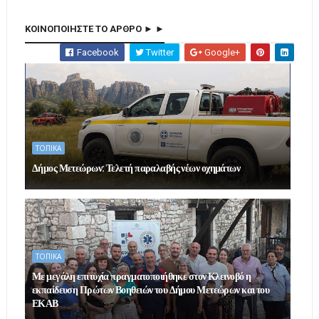
ΚΟΙΝΟΠΟΙΗΣΤΕ ΤΟ ΑΡΘΡΟ ► ►
Facebook
Twitter
Google+
ΤΟΠΙΚΑ
Δήμος Μετεώρων: Τελετή παραλαβής νέων οχημάτων
ΤΟΠΙΚΑ
Με μεγάλη επιτυχία πραγματοποιήθηκε στον Κλεινοβό η
εκπαίδευση Πρώτων Βοηθειών του Δήμου Μετεώρων και του
ΕΚΑΒ