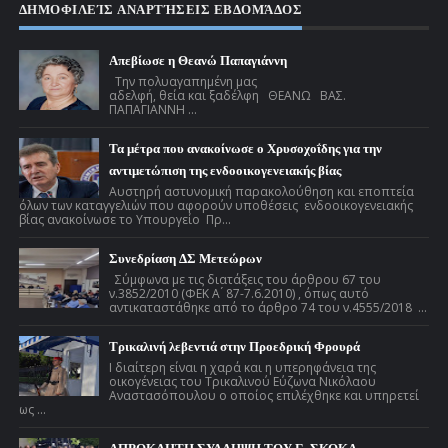
ΔΗΜΟΦΙΛΕΊΣ ΑΝΑΡΤΉΣΕΙΣ ΕΒΔΟΜΆΔΟΣ
Απεβίωσε η Θεανώ Παπαγιάννη
Την πολυαγαπημένη μας
αδελφή, θεία και ξαδέλφη ΘΕΑΝΩ ΒΑΣ.
ΠΑΠΑΓΙΑΝΝΗ ...
Τα μέτρα που ανακοίνωσε ο Χρυσοχοΐδης για την
αντιμετώπιση της ενδοοικογενειακής βίας
Αυστηρή αστυνομική παρακολούθηση και εποπτεία
όλων των καταγγελιών που αφορούν υποθέσεις ενδοοικογενειακής
βίας ανακοίνωσε το Υπουργείο Πρ...
Συνεδρίαση ΔΣ Μετεώρων
Σύμφωνα με τις διατάξεις του άρθρου 67 του
ν.3852/2010 (ΦΕΚ Α ́ 87-7.6.2010) , όπως αυτό
αντικαταστάθηκε από το άρθρο 74 του ν.4555/2018 ...
Τρικαλινή λεβεντιά στην Προεδρική Φρουρά
Ι διαίτερη είναι η χαρά και η υπερηφάνεια της
οικογένειας του Τρικαλινού Εύζωνα Νικόλαου
Αναστασόπουλου ο οποίος επιλέχθηκε και υπηρετεί
ως ...