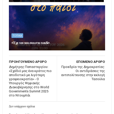
ΤΟΠΙΚΑ
«Έχε τον νου σου στο παιδί»
ΠΡΟΗΓΟΥΜΕΝΟ ΑΡΘΡΟ
ΕΠΟΜΕΝΟ ΑΡΘΡΟ
Δημήτρης Παπαστεργίου:
Προεδρία της Δημοκρατίας:
«Σχέδιό μας ένα κράτος πιο
Οι αντιδράσεις της
αποδοτικό με λιγότερη
αντιπολίτευσης στην εκλογή
γραφειοκρατία» - Ο
Τασούλα
Υπουργός Ψηφιακής
Διακυβέρνησης στο World
Governments Summit 2025
στο Ντουμπάι
Δεν υπάρχουν σχόλια