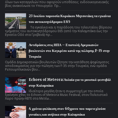
όλων των καταγγελιών που αφορούν υποθέσεις ενδοοικογενειακής
βίας ανακοίνωσε το Υπουργείο Πρ...
23 Ιουλίου παρουσία Κυριάκου Μητσοτάκη τα εγκαίνια
του αυτοκινητόδρομου Ε65
Τα εγκαίνια και η παράδοση του τελευταίου βόρειου
τμήματος του αυτοκινητόδρομου Ε65 (από την Καλαμπάκα έως την
Εγνατία Οδό στα Γρεβενά) πρ...
Αντιδράσεις στις ΗΠΑ – Επιστολή Αμερικανών
βουλευτών στο Κογκρέσο κατά της πώλησης F-35 στην
Τουρκία
Ομάδα Δημοκρατικών βουλευτών ζήτησε την κατάθεση ψηφίσματος
αποδοκιμασίας για την πώληση των F-35 στην Τουρκία, ενώ ομάδα
Ρεπουμπλικανών βου...
Echoes of Meteora:Αυλαία για το μουσικό φεστιβάλ
στην Καλαμπάκα
Ιδιαίτερα μεγάλη ήταν η συμμετοχή με την οποία
ξεκίνησε χθες το Echoes of Meteora Music Festival, στον Πολιτιστικό
Χώρο πρώην ΚΕΓΕ στα Μετέω...
4 χρόνια φυλάκιση στον 60χρονο που παρενεχλούσε
γυναίκες και ανήλικα στην Καλαμπάκα