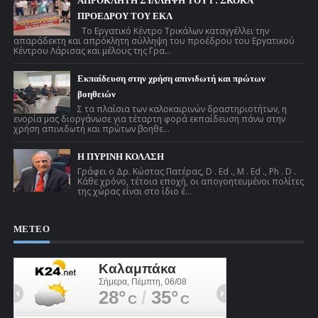
ΑΠΡΟΚΛΗΤΗ ΣΥΛΛΗΨΗ ΤΟΥ Γ. ΣΚΟΚΑ
ΠΡΟΕΔΡΟΥ ΤΟΥ ΕΚΛ
Το Εργατικό Κέντρο Τρικάλων καταγγέλλει την
απαράδεκτη και απρόκλητη σύλληψη του προέδρου του Εργατικού
Κέντρου Λάρισας και μέλους της Γρα...
Εκπαίδευση στην χρήση απινιδωτή και πρώτων
βοηθειών
Σ τα πλαίσια των καλοκαιρινών δραστηριοτήτων, η
ενορία μας διοργάνωσε για τέταρτη φορά εκπαίδευση πάνω στην
χρήση απινιδωτή και πρώτων βοηθε...
Η ΠΥΡΙΝΗ ΚΟΛΑΣΗ
Γράφει ο Δρ. Κώστας Πατέρας, D . Ed ., M . Ed ., Ph . D .
Κάθε χρόνο, τέτοια εποχή, οι απογοητευμένοι πολίτες
της χώρας είναι στο ίδιο έ...
ΜΕΤΕΟ