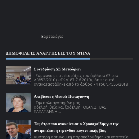
Εορτολόγιο
ΔΗΜΟΦΙΛΕΊΣ ΑΝΑΡΤΉΣΕΙΣ ΤΟΥ ΜΉΝΑ
Συνεδρίαση ΔΣ Μετεώρων
Σύμφωνα με τις διατάξεις του άρθρου 67 του
ν.3852/2010 (ΦΕΚ Α ́ 87-7.6.2010) , όπως αυτό
αντικαταστάθηκε από το άρθρο 74 του ν.4555/2018 ...
Απεβίωσε η Θεανώ Παπαγιάννη
Την πολυαγαπημένη μας
αδελφή, θεία και ξαδέλφη ΘΕΑΝΩ ΒΑΣ.
ΠΑΠΑΓΙΑΝΝΗ ...
Τα μέτρα που ανακοίνωσε ο Χρυσοχοΐδης για την
αντιμετώπιση της ενδοοικογενειακής βίας
Αυστηρή αστυνομική παρακολούθηση και εποπτεία