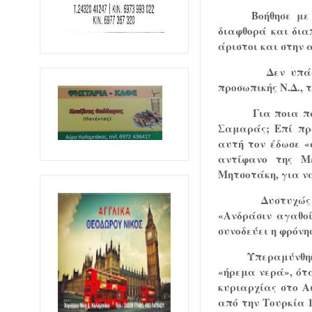
Βοήθησε με
διαφθορά και διαπ
άριστοι και στην 
Δεν υπά
προσωπικής Ν.Δ., 
Για ποια π
Σαμαράς; Επί πρ
αυτή τον έδωσε «
αντίφανο της Μ
Μητσοτάκη, για να
Δυστυχώς
«Ανδράσιν αγαθοί
συνοδεύει η φρόνη
Υπεραμύνθηκ
«ήρεμα νερά», ότα
κυριαρχίας στο Α
από την Τουρκία 