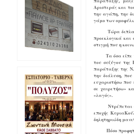
παράταξης, μάζε
Αριστεράς και το
την αγάπη, την δ
γάμο των ομοφύλω
Τώρα διπλα
προεκλογικά και α
στιγμή που η κοιν
Τα όσα είπε
του συζύγου της 
παράταξης της Ν.
την διάλυση, που
ευχαριστήσω που 
σε χαιρετήσω» κα
«λαγός».
Ντρέπεται 
εποχής ΚυριαΚού
δηλητηριώδη μανι
Πόσο προφητ