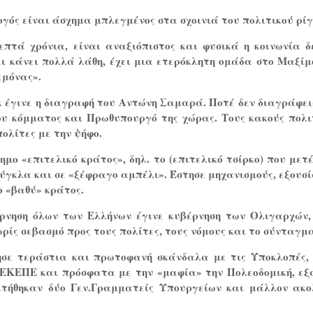
ός είναι άσχημα μπλεγμένος στα σχοινιά του πολιτικού ρίγ
πτά χρόνια, είναι αναξιόπιστος και φυσικά η κοινωνία δ
ει κάνει πολλά λάθη, έχει μια ετερόκλητη ομάδα στο Μαξίμ
εμόνας».
έγινε η διαγραφή του Αντώνη Σαμαρά. Ποτέ δεν διαγράφει
υ κόμματος και Πρωθυπουργό της χώρας. Τους κακούς πολι
πολίτες με την ψήφο.
μο «επιτελικό κράτος», δηλ. το (επιτελικό τσίρκο) που μετ
ούγκλα και σε «ξέφραγο αμπέλι». Έστησε μηχανισμούς, εξουσί
 «βαθύ» κράτος.
ρνηση όλων των Ελλήνων έγινε κυβέρνηση των Ολιγαρχών,
ρίς σεβασμό προς τους πολίτες, τους νόμους και το σύνταγμ
ησε τεράστια και πρωτοφανή σκάνδαλα με τις Υποκλοπές,
ΕΚΕΠΕ και πρόσφατα με την «μαφία» την Πολεοδομική, εξ
ιτήθηκαν δύο Γεν.Γραμματείς Υπουργείων και μάλλον ακο