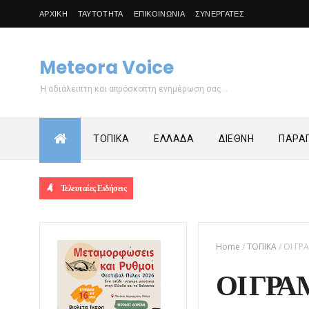
ΑΡΧΙΚΗ
ΤΑΥΤΟΤΗΤΑ
ΕΠΙΚΟΙΝΩΝΙΑ
ΣΥΝΕΡΓΑΤΕΣ
Meteora Voice
Η αδιάλειπτη και απρόσκοπτη ενημέρωση σας...
ΤΟΠΙΚΑ
ΕΛΛΑΔΑ
ΔΙΕΘΝΗ
ΠΑΡΑΠ
Τελευταίες Ειδήσεις
Home
/
ΤΟΠΙΚΑ
/
ΟΙ ΓΡ
ΟΙ ΓΡΑ