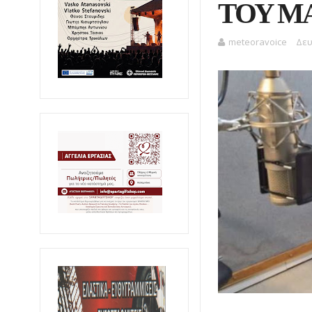
ΤΟΥ Μ
meteoravoice
Δευ