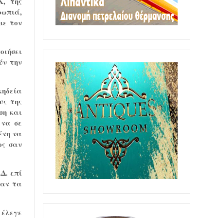
Κ, της
ρωπιά,
με τον
οιήσει
ύν την
κηδεία
υς της
ση και
 να σε
ένη να
ος σαν
Δ. επί
σαν τα
 έλεγε