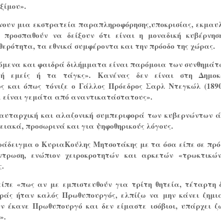
ξίμου».
άνουν μια εκστρατεία παραπληροφόρησης,υποκρισίας, εκμαυ
 προσπαθούν να δείξουν ότι είναι η μοναδική κυβέρνησ
ερότητα, τα εθνικά συμφέροντα και την πρόοδο της χώρας.
όμενα και φαιδρά διλήμματα είναι παρόμοια των συνθημάτ
«ή εμείς ή τα τάγκς». Κανένας δεν είναι στη Δημοκ
 και όπως τόνιζε ο Γάλλος Πρόεδρος Σαρλ Ντεγκώλ (1890
 είναι γεμάτα από αναντικατάστατους».
αυταρχική και αλαζονική συμπεριφορά των κυβερνώντων 
ειακά, προσωρινά και για ψηφοθηρικούς λόγους.
άδειγμα ο ΚυριαΚούλης Μητσοτάκης με τα όσα είπε σε πρ
ντρωση, ενώπιον χειροκροτητών και αρκετών «τρωκτικώ
ς.
είπε «πως αν με εμπιστευθούν για τρίτη θητεία, τέταρτη 
ράς ήταν καλός Πρωθυπουργός, ελπίζω να μην κάνει ζημι
 έκανε Πρωθυπουργό και δεν είμαστε ισόβιοι, υπάρχει ζ
».