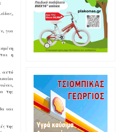
;
λάδας,
ν, για
ασμένη
εται η
ι αυτό
ισαίοι
νώνει,
ία της
θα ναι
ές της