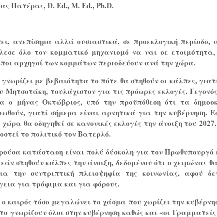
τας Πατέρας,
D
.
Ed
.,
M
.
Ed
.,
Ph
.
D
.
ει, ανεπίσημα αλλά ουσιαστικά, σε προεκλογική περίοδο, 
εσε όλο τον κομματικό μηχανισμό να ναι σε ετοιμότητα,
οιποι αρχηγοί των κομμάτων περιοδεύουν ανά την χώρα.
 γνωρίζει με βεβαιότητα το πότε θα στηθούν οι κάλπες, γιατ
υ Μητσοτάκη, τουλάχιστον για τις πρόωρες εκλογές. Γεγονός
να ο μήνας Οκτώβριος, υπό την προϋπόθεση ότι τα δημοσ
ιωθούν, γιατί σήμερα είναι αρνητικά για την κυβέρνηση. Ε
 χώρα θα οδηγηθεί σε κανονικές εκλογές την άνοιξη του 2027.
στεί το πολιτικό τον Βατερλό.
ρούσα κατάσταση είναι πολύ δύσκολη για τον Πρωθυπουργό 
, εάν στηθούν κάλπες την άνοιξη, δεδομένου ότι ο χειμώνας θα
για την συντριπτική πλειοψηφία της κοινωνίας, αφού δε
γεια για τρόφιμα και για φόρους.
 ο καιρός τόσο μεγαλώνει το χάσμα που χωρίζει την κυβέρνη
το γνωρίζουν όλοι στην κυβέρνηση καθώς και «οι Γραμματείς 