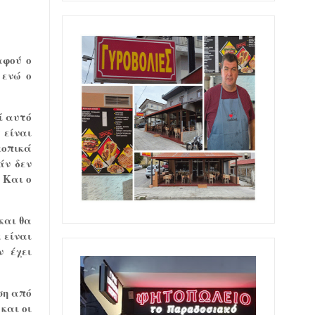
αφού ο
 ενώ ο
ί αυτό
 είναι
κοπικά
άν δεν
 Και ο
και θα
 είναι
ν έχει
ση από
και οι