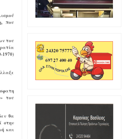
λισμού
η, που
ων του
ρατία
-1970)
άλλαξε
όσφατη
ν» του
δεν θα
ά στην
ωή και