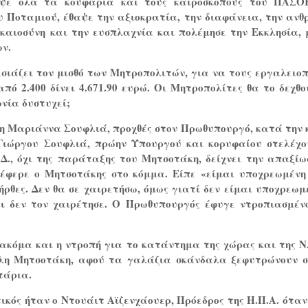
ψε όλα τα κουφάρια και τους καιροσκόπους του ΠΑΣΟ
υ Ποταμιού, έθαψε την αξιοκρατία, την διαφάνεια, την ανθ
ικαιοσύνη και την ευσπλαχνία και πολέμησε την Εκκλησία, 
ν.
σιάζει τον μισθό των Μητροπολιτών, για να τους εργαλειοπ
πό 2.400 δίνει 4.671.90 ευρώ. Οι Μητροπολίτες θα το δεχθο
ωνία δυστυχεί;
 η Μαριάννα Σουφλιά, προχθές στον Πρωθυπουργό, κατά την 
Γιώργου Σουφλιά, πρώην Υπουργού και κορυφαίου στελέχο
Δ., όχι της παράταξης του Μητσοτάκη, δείχνει την απαξίω
 έφερε ο Μητσοτάκης στο κόμμα. Είπε «είμαι υποχρεωμένη
ήρθες. Δεν θα σε χαιρετήσω, όμως γιατί δεν είμαι υποχρεωμ
ι δεν τον χαιρέτησε. Ο Πρωθυπουργός έφυγε ντροπιασμέν
ακόμα και η ντροπή για το κατάντημα της χώρας και της Ν.
λη Μητσοτάκη, αφού τα γαλάζια σκάνδαλα ξεφυτρώνουν 
τάρια.
ικός ήταν ο Ντουάιτ Αϊζενχάουερ, Πρόεδρος της Η.Π.Α. όταν