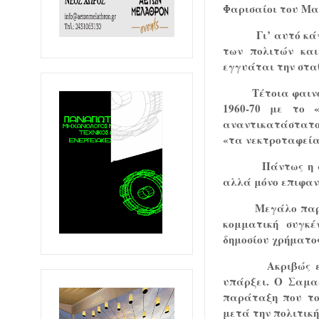
Φαρισαίοι του Μα
Γι’ αυτό κ
των πολιτών και
εγγυάται την σταθ
Τέτοια φαιν
1960-70 με το 
αναντικατάστατος
«τα νεκτροταφεία
Πάντως η 
αλλά μόνο επιφαν
Μεγάλο παρ
κομματική συγκέ
δημοσίου χρήματο
Ακριβώς 
υπάρξει. Ο Σαμα
παράταξη που τον
μετά την πολιτική