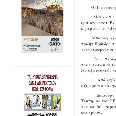
Ο Πρωθυπουργ
Μετά από ε
εμπιστεύεται. Έχ
κυβέρνησε ως «Ηγ
Μπούμεραγκ 
πρώην Πρόεδρο το
τους τιμωρούν οι 
Το … περίφη
την κοινωνία σε ζ
ξαναζωντάνεψε το
Από κυβέ
αξιοκρατία και χω
Δημιούργ
Τέμπη, με τον ΟΠ
του οποίου παρα
και τρίτος.