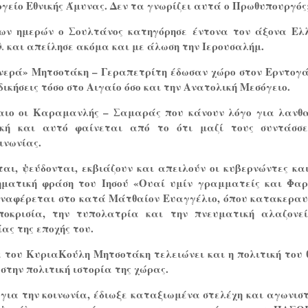
γείο Εθνικής Άμυνας. Δεν τα γνωρίζει αυτά ο Πρωθυπουργός
ων ημερών ο Σουλτάνος κατηγόρησε έντονα τον άξονα Ελ
λ και απείλησε ακόμα και με άλωση την Ιερουσαλήμ.
νερά» Μητσοτάκη – Γεραπετρίτη έδωσαν χώρο στον Ερντογά
δικήσεις τόσο στο Αιγαίο όσο και την Ανατολική Μεσόγειο.
καιο οι Καραμανλής – Σαμαράς που κάνουν λόγο για λανθ
ική και αυτό φαίνεται από το ότι μαζί τους συντάσσ
ινωνίας.
ται, ψεύδονται, εκβιάζουν και απειλούν οι κυβερνώντες κα
ηματική φράση του Ιησού «Ουαί υμίν γραμματείς και Φαρ
αναφέρεται στο κατά Μάτθαίον Ευαγγέλιο, όπου κατακεραυ
ποκρισία, την τυπολατρία και την πνευματική αλαζονε
ίας της εποχής του.
 του ΚυριαΚούλη Μητσοτάκη τελειώνει και η πολιτική του 
στην πολιτική ιστορία της χώρας.
για την κοινωνία, έδιωξε καταξιωμένα στελέχη και αγωνιστ