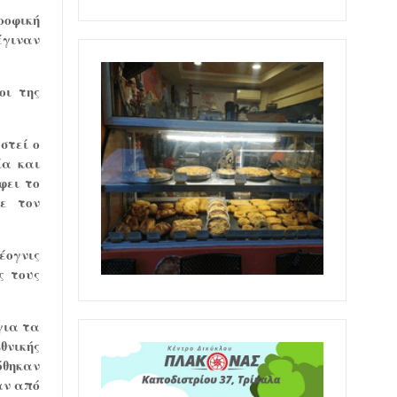
ροφική
έγιναν
οι της
στεί ο
ία και
φει το
ε τον
έογνις
ς τους
για τα
θνικής
όθηκαν
αν από