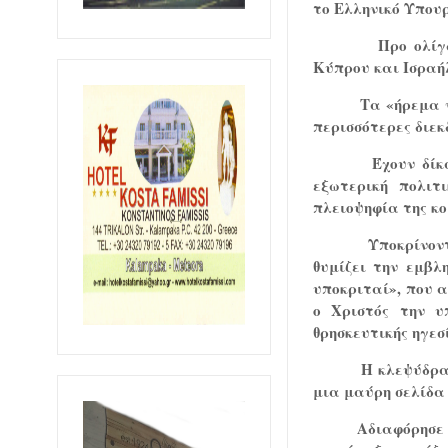
το Ελληνικό Υπουρ
Προ ολίγ
Κύπρου και Ισραή
Τα «ήρεμα 
περισσότερες διεκ
Έχουν δί
εξωτερική πολιτ
πλειοψηφία της κο
Υποκρίνον
θυμίζει την εμβλ
υποκριταί», που 
ο Χριστός την υ
θρησκευτικής ηγεσ
Η κλεψύδρα
μια μαύρη σελίδα 
Αδιαφόρησε 