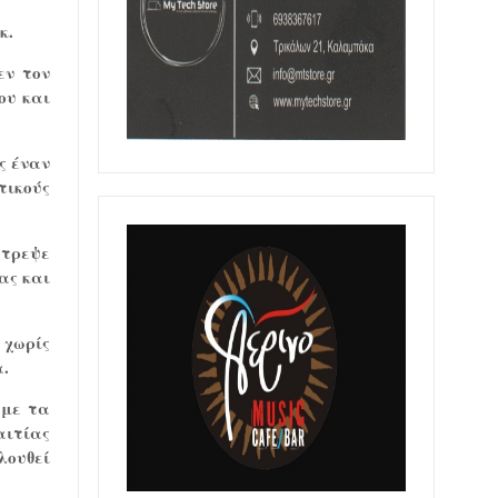
κ.
εν τον
ου και
ς έναν
τικούς
έτρεψε
ας και
 χωρίς
α.
 με τα
αιτίας
λουθεί