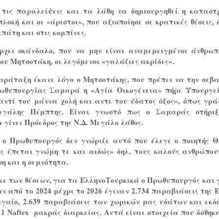
 τις παραλείψεις και τα λάθη να δημιουργηθεί η καταστ
λοκή και οι «άριστοι», που αξιοποίησε σε κρατικές θέσεις, 
απάτη και στις κομπίνες.
ρχει σκάνδαλο, που να μην είναι αναμεμειγμένοι άνθρωπ
του Μητσοτάκη, οι λεγόμενοι «γαλάζιες ακρίδες».
αράταξη έκανε λόγο ο Μητσοτάκης, που πρέπει να την σεβα
ωθυπουργίας Σαμαρά η «Αγία Οικογένεια» πήρε Υπουργε
αντί του μάννα χολή και αντι του ύδατος όξος», όπως γρά
εγάλης Πέμπτης. Είναι γνωστό πως ο Σαμαράς στήριξ
 γίνει Πρόεδρος της Ν.Δ. Μεγάλο λάθος.
 ο Πρωθυπουργός δεν γνώριζε αυτό που έλεγε ο ποιητής Θ
ς έπεται γνώμη τε και αιδώς» δηλ. τους καλούς ανθρώπου
ση και η σεμνότητα.
ε των θέσεων, για τα ΕλληνοΤουρκικά ο Πρωθυπουργός και 
ν από το 2024 μέχρι το 2026 έγιναν 2.734 παραβιάσεις της Ε
ιγαίο, 2.639 παραβιάσεις των χωρικών μας υδάτων και εκδ
11
Naftex
μακράς διαρκείας. Αυτά είναι στοιχεία που δόθηκ