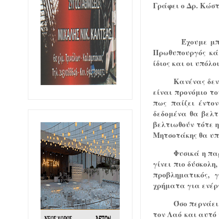
Γράφει ο Δρ. Κώσ
Έχουμε μπ
Πρωθυπουργός κάλ
ίδιος και οι υπόλ
Κανένας δεν
είναι προνόμιο το
πως παίζει έντο
δεδομένα θα βελτ
βελτιωθούν τότε η
Μητσοτάκης θα υπο
Φυσικά η πα
γίνει πιο δύσκολη
προβληματικός, 
χρήματα για ενέρ
Όσο περνάει
τον Λαό και αυτό 