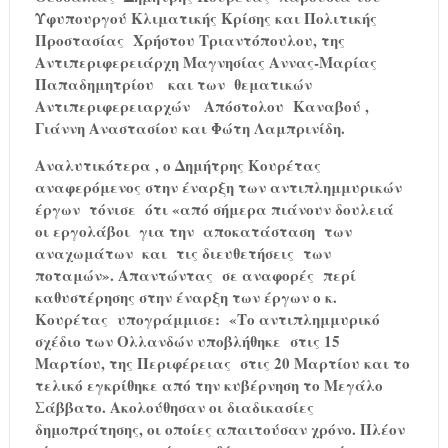
Υφυπουργού Κλιματικής Κρίσης και Πολιτικής
Προστασίας
Χρήστου Τριαντόπουλου, της
Αντιπεριφερειάρχη Μαγνησίας Αννας-Μαρίας
Παπαδημητρίου
και των
θεματικών
Αντιπεριφερειαρχών
Απόστολου
Καναβού ,
Γιάννη Αναστασίου και Φώτη Λαμπρινίδη.
Αναλυτικότερα , ο Δημήτρης Κουρέτας
αναφερόμενος στην έναρξη των αντιπλημμυρικών
έργων
τόνισε
ότι «από σήμερα πιάνουν δουλειά
οι εργολάβοι
για την
αποκατάσταση
των
αναχωμάτων
και
τις διευθετήσεις
των
ποταμών». Απαντώντας
σε αναφορές
περί
καθυστέρησης στην έναρξη των έργων ο κ.
Κουρέτας
υπογράμμισε:
«Το αντιπλημμυρικό
σχέδιο των Ολλανδών υποβλήθηκε
στις 15
Μαρτίου, της Περιφέρειας
στις 20 Μαρτίου και το
τελικό εγκρίθηκε από την κυβέρνηση το Μεγάλο
Σάββατο. Ακολούθησαν οι διαδικασίες
δημοπράτησης, οι οποίες απαιτούσαν χρόνο. Πλέον