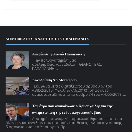
ΔΗΜΟΦΙΛΕΊΣ ΑΝΑΡΤΉΣΕΙΣ ΕΒΔΟΜΆΔΟΣ
Απεβίωσε η Θεανώ Παπαγιάννη
Την πολυαγαπημένη μας
αδελφή, θεία και ξαδέλφη ΘΕΑΝΩ ΒΑΣ.
ΠΑΠΑΓΙΑΝΝΗ ...
Συνεδρίαση ΔΣ Μετεώρων
Σύμφωνα με τις διατάξεις του άρθρου 67 του
ν.3852/2010 (ΦΕΚ Α ́ 87-7.6.2010) , όπως αυτό
αντικαταστάθηκε από το άρθρο 74 του ν.4555/2018 ...
Τα μέτρα που ανακοίνωσε ο Χρυσοχοΐδης για την
αντιμετώπιση της ενδοοικογενειακής βίας
Αυστηρή αστυνομική παρακολούθηση και εποπτεία
όλων των καταγγελιών που αφορούν υποθέσεις ενδοοικογενειακής
βίας ανακοίνωσε το Υπουργείο Πρ...