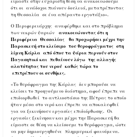
είμαστε στην ευχάριστη θέση να ανακοινώσουμε
ότι οι
ανάδοχοι πιάνουν δουλειά, μετατρέποντας
τη Θεσσαλία
σε ένα απέραντο εργοτάξιο».
Ο Περιφερειάρχης
αναφέρθηκε και στο πρόβλημα
των νεκρών ψαριών
ανακοινώνοντας ότι η
Περιφέρεια
Θεσσαλίας
θα προχωρήσει μέχρι την
Παρασκευή στο κλείσιμο
του θυροφράγματος
στη
λίμνη Κάρλα
από όπου τα ψάρια περνούν στον
Παγασητικό και
πεθαίνουν λόγω
της αλλαγής
αλατότητας του νερού
καθώς τώρα το
επιτρέπουν οι συνθήκες.
«Το θυρόφραγμα της Κάρλας
δεν μπορούσε να
κλείσει το προηγούμενο διάστημα, αφού έπρεπε να
επιδιορθωθεί
το αντλιοστάσιο της Πέτρας το οποίο
ήταν μέσα στο νερό και έπρεπε να αποκαλυφθεί
για να ξεκινήσουν εργασίες επιδιόρθωσης.
Οι
εργασίες ξεκίνησαν και μέχρι την Παρασκευή θα
είμαστε σε θέση να κλείσουμε το θυρόφραγμα, ώστε
να μην δημιουργηθούνε
πλημμυρικά φαινόμενα.