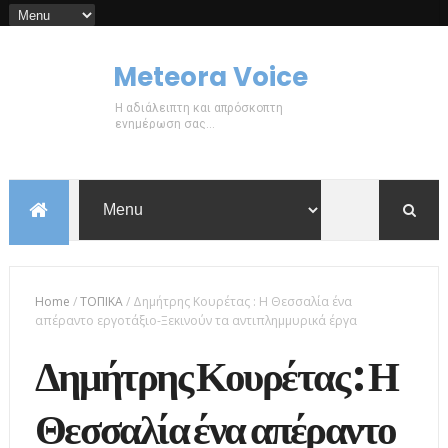
Meteora Voice
Η αδιάλειπτη και απρόσκοπτη
ενημέρωση σας...
Home
/
ΤΟΠΙΚΑ
/
Δημήτρης Κουρέτας : Η Θεσσαλία ένα
απέραντο εργοτάξιο-Ξεκινούν τα αντιπλημμυρικά έργα
Δημήτρης Κουρέτας : Η
Θεσσαλία ένα απέραντο