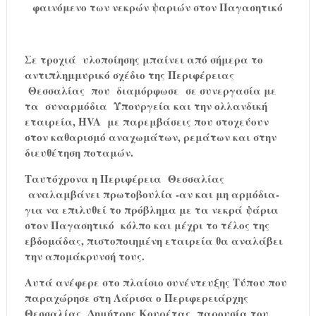
φαινόμενο των νεκρών ψαριών στον Παγασητικό
Σε τροχιά
υλοποίησης μπαίνει από σήμερα το
αντιπλημμυρικό σχέδιο της Περιφέρειας
Θεσσαλίας
που
διαμόρφωσε
σε συνεργασία με
τα
συναρμόδια
Υπουργεία και την
o
λλανδική
εταιρεία,
HVA
με παρεμβάσεις που στοχεύουν
στον καθαρισμό αναχωμάτων, ρεμάτων και στην
διευθέτηση ποταμών.
Ταυτόχρονα η Περιφέρεια
Θεσσαλίας
αναλαμβάνει πρωτοβουλία -αν και μη αρμόδια-
για να επιλυθεί το πρόβλημα με τα νεκρά ψάρια
στον Παγασητικό
κόλπο και μέχρι το τέλος της
εβδομάδας, πιστοποιημένη εταιρεία θα αναλάβει
την απομάκρυνσή τους.
Αυτά ανέφερε στο πλαίσιο συνέντευξης
T
ύπου που
παραχώρησε στη Λάρισα ο Περιφερειάρχης
Θεσσαλίας
Δημήτρης Κουρέτας
παρουσία του