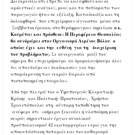
Διευκρινίζω ότι έπρεπε να καλυφθούν και οι
αρδευτικές ανάγκες, μιας και τα ποτίσματα των
παραγωγών ήταν σε εξέλιξη. Καταδικάζω και τη
δολιοφθορά
που επιχείρησαν άγνωστοι
μέσα στο
Σαββατοκύριακο, στο θυρόφραγμα» σημείωσε
ο κ.
Κουρέτας και πρόσθεσε: Η Περιφέρεια Θεσσαλίας
θα συνδράμει στον Οργανισμό Λιμένος Βόλου
ο
οποίος έχει
και την
ευθύνη
για τη
διαχείριση
του προβλήματος.
Σε συνεργασία
μαζί του
σήμερα θα επιχειρήσουμε να δρομολογήσουμε όλες
τις απαιτούμενες διαδικασίες για την
απομάκρυνση των νεκρών ψαριών από
πιστοποιημένη εταιρεία».
Από την πλευρά του ο Υφυπουργός Κλιματικής
Κρίσης
και Πολιτικής Προστασίας,
Χρήστος
Τριαντόπουλος στη
σύντομη τοποθέτηση του
ανέφερε ότι
«σήμερα ξεκινάει η υλοποίηση μιας
σειράς σημαντικών έργων συνολικού
προϋπολογισμού 42 εκατομμυρίων ευρώ για την
αποκατάσταση ποταμών και τον καθαρισμό