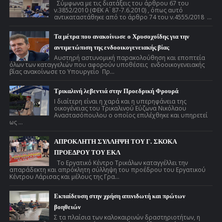
Σύμφωνα με τις διατάξεις του άρθρου 67 του
ν.3852/2010 (ΦΕΚ Α ́ 87-7.6.2010) , όπως αυτό
αντικαταστάθηκε από το άρθρο 74 του ν.4555/2018 ...
Τα μέτρα που ανακοίνωσε ο Χρυσοχοΐδης για την
αντιμετώπιση της ενδοοικογενειακής βίας
Αυστηρή αστυνομική παρακολούθηση και εποπτεία
όλων των καταγγελιών που αφορούν υποθέσεις ενδοοικογενειακής
βίας ανακοίνωσε το Υπουργείο Πρ...
Τρικαλινή λεβεντιά στην Προεδρική Φρουρά
Ι διαίτερη είναι η χαρά και η υπερηφάνεια της
οικογένειας του Τρικαλινού Εύζωνα Νικόλαου
Αναστασόπουλου ο οποίος επιλέχθηκε και υπηρετεί
ως ...
ΑΠΡΟΚΛΗΤΗ ΣΥΛΛΗΨΗ ΤΟΥ Γ. ΣΚΟΚΑ
ΠΡΟΕΔΡΟΥ ΤΟΥ ΕΚΛ
Το Εργατικό Κέντρο Τρικάλων καταγγέλλει την
απαράδεκτη και απρόκλητη σύλληψη του προέδρου του Εργατικού
Κέντρου Λάρισας και μέλους της Γρα...
Εκπαίδευση στην χρήση απινιδωτή και πρώτων
βοηθειών
Σ τα πλαίσια των καλοκαιρινών δραστηριοτήτων, η