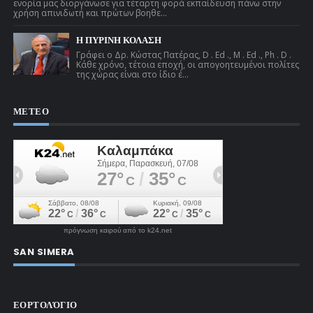
ενορία μας διοργάνωσε για τέταρτη φορά εκπαίδευση πάνω στην
χρήση απινιδωτή και πρώτων βοηθε...
Η ΠΥΡΙΝΗ ΚΟΛΑΣΗ
Γράφει ο Δρ. Κώστας Πατέρας, D . Ed ., M . Ed ., Ph . D .
Κάθε χρόνο, τέτοια εποχή, οι απογοητευμένοι πολίτες
της χώρας είναι στο ίδιο έ...
ΜΕΤΕΟ
πρόγνωση καιρού από το k24.net
SAN SIMERA
ΕΟΡΤΟΛΌΓΙΟ