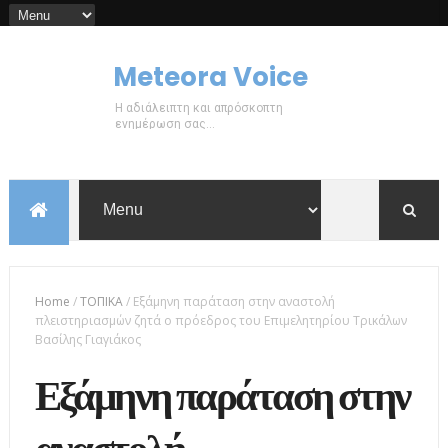
Meteora Voice
Η αδιάλειπτη και απρόσκοπτη
ενημέρωση σας...
Home
/
ΤΟΠΙΚΑ
/
Εξάμηνη παράταση στην αναστολή
πλειστηριασμών ζητά ο πρόεδρος του Επιμελητηρίου Τρικάλων
Βασίλης Γιαγιάκος
Εξάμηνη παράταση στην