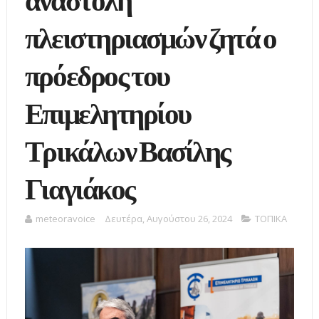
αναστολή
πλειστηριασμών ζητά ο
πρόεδρος του
Επιμελητηρίου
Τρικάλων Βασίλης
Γιαγιάκος
meteoravoice
Δευτέρα, Αυγούστου 26, 2024
ΤΟΠΙΚΑ