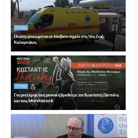
ΤΟΠΙΚΑ
Πτώση ηλικιωμένου σε δύσβατο σημείο στη Νέα Ζωή
Καλαμπάκας
ΤΟΠΙΚΑ
Για μια εκρηκτική μουσική βραδιά με τον Κωσταντή Πιστιόλη
και τους Manitarock