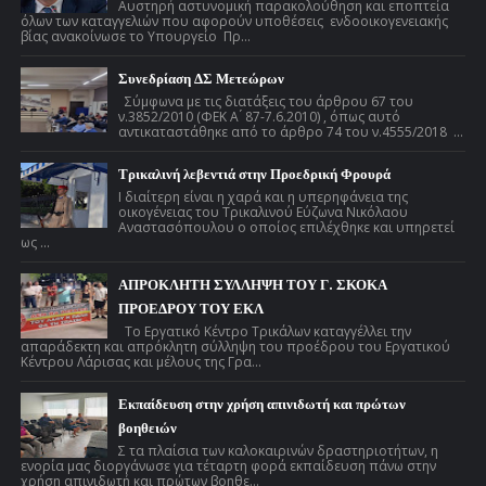
Αυστηρή αστυνομική παρακολούθηση και εποπτεία
όλων των καταγγελιών που αφορούν υποθέσεις ενδοοικογενειακής
βίας ανακοίνωσε το Υπουργείο Πρ...
Συνεδρίαση ΔΣ Μετεώρων
Σύμφωνα με τις διατάξεις του άρθρου 67 του
ν.3852/2010 (ΦΕΚ Α ́ 87-7.6.2010) , όπως αυτό
αντικαταστάθηκε από το άρθρο 74 του ν.4555/2018 ...
Τρικαλινή λεβεντιά στην Προεδρική Φρουρά
Ι διαίτερη είναι η χαρά και η υπερηφάνεια της
οικογένειας του Τρικαλινού Εύζωνα Νικόλαου
Αναστασόπουλου ο οποίος επιλέχθηκε και υπηρετεί
ως ...
ΑΠΡΟΚΛΗΤΗ ΣΥΛΛΗΨΗ ΤΟΥ Γ. ΣΚΟΚΑ
ΠΡΟΕΔΡΟΥ ΤΟΥ ΕΚΛ
Το Εργατικό Κέντρο Τρικάλων καταγγέλλει την
απαράδεκτη και απρόκλητη σύλληψη του προέδρου του Εργατικού
Κέντρου Λάρισας και μέλους της Γρα...
Εκπαίδευση στην χρήση απινιδωτή και πρώτων
βοηθειών
Σ τα πλαίσια των καλοκαιρινών δραστηριοτήτων, η
ενορία μας διοργάνωσε για τέταρτη φορά εκπαίδευση πάνω στην
χρήση απινιδωτή και πρώτων βοηθε...