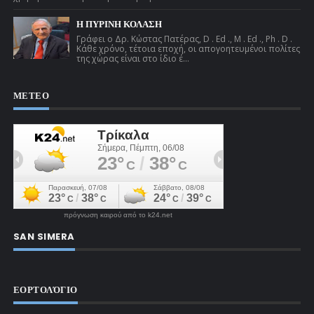
Η ΠΥΡΙΝΗ ΚΟΛΑΣΗ
Γράφει ο Δρ. Κώστας Πατέρας, D . Ed ., M . Ed ., Ph . D .
Κάθε χρόνο, τέτοια εποχή, οι απογοητευμένοι πολίτες
της χώρας είναι στο ίδιο έ...
ΜΕΤΕΟ
πρόγνωση καιρού από το k24.net
SAN SIMERA
ΕΟΡΤΟΛΌΓΙΟ