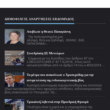
ΔΗΜΟΦΙΛΕΊΣ ΑΝΑΡΤΉΣΕΙΣ ΕΒΔΟΜΆΔΟΣ
Απεβίωσε η Θεανώ Παπαγιάννη
Την πολυαγαπημένη μας
αδελφή, θεία και ξαδέλφη ΘΕΑΝΩ ΒΑΣ.
ΠΑΠΑΓΙΑΝΝΗ ...
Συνεδρίαση ΔΣ Μετεώρων
Σύμφωνα με τις διατάξεις του άρθρου 67 του
ν.3852/2010 (ΦΕΚ Α ́ 87-7.6.2010) , όπως αυτό
αντικαταστάθηκε από το άρθρο 74 του ν.4555/2018 ...
Τα μέτρα που ανακοίνωσε ο Χρυσοχοΐδης για την
αντιμετώπιση της ενδοοικογενειακής βίας
Αυστηρή αστυνομική παρακολούθηση και εποπτεία
όλων των καταγγελιών που αφορούν υποθέσεις ενδοοικογενειακής
βίας ανακοίνωσε το Υπουργείο Πρ...
Τρικαλινή λεβεντιά στην Προεδρική Φρουρά
Ι διαίτερη είναι η χαρά και η υπερηφάνεια της