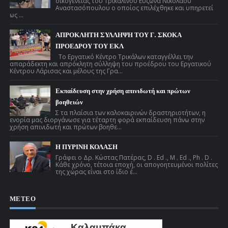
οικογένειας του Τρικαλινού Εύζωνα Νικόλαου
Αναστασόπουλου ο οποίος επιλέχθηκε και υπηρετεί
ως ...
ΑΠΡΟΚΛΗΤΗ ΣΥΛΛΗΨΗ ΤΟΥ Γ. ΣΚΟΚΑ
ΠΡΟΕΔΡΟΥ ΤΟΥ ΕΚΛ
Το Εργατικό Κέντρο Τρικάλων καταγγέλλει την
απαράδεκτη και απρόκλητη σύλληψη του προέδρου του Εργατικού
Κέντρου Λάρισας και μέλους της Γρα...
Εκπαίδευση στην χρήση απινιδωτή και πρώτων
βοηθειών
Σ τα πλαίσια των καλοκαιρινών δραστηριοτήτων, η
ενορία μας διοργάνωσε για τέταρτη φορά εκπαίδευση πάνω στην
χρήση απινιδωτή και πρώτων βοηθε...
Η ΠΥΡΙΝΗ ΚΟΛΑΣΗ
Γράφει ο Δρ. Κώστας Πατέρας, D . Ed ., M . Ed ., Ph . D .
Κάθε χρόνο, τέτοια εποχή, οι απογοητευμένοι πολίτες
της χώρας είναι στο ίδιο έ...
ΜΕΤΕΟ