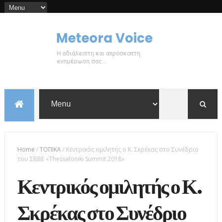
Meteora Voice
Η αδιάλειπτη και απρόσκοπτη
ενημέρωση σας...
Home
/
ΤΟΠΙΚΑ
/
Κεντρικός ομιλητής ο Κ. Σκρέκας στο Συνέδριο
του ΣΒΒΕ «Thessaloniki Summit 2018»
Κεντρικός ομιλητής ο Κ.
Σκρέκας στο Συνέδριο