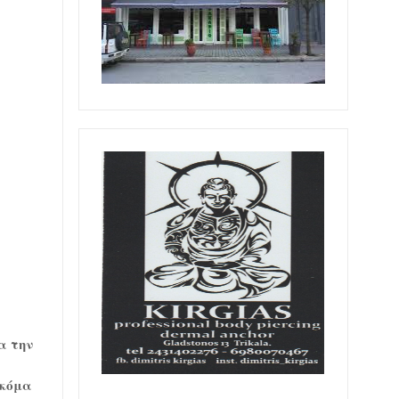
α την
ακόμα