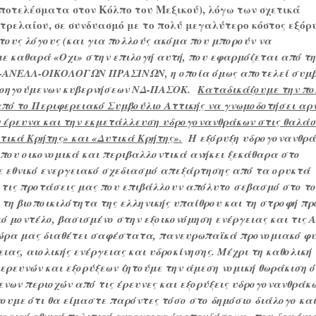
ποτελέσματα στον Κόλπο του Μεξικού), λόγω των σχετικά
τρελαίου, σε συνδυασμό με το πολύ μεγαλύτερο κόστος εξόρυ
τους λόγους (και για πολλούς ακόμα που μπορούν να
με καθαρά «Οχι» στην επιλογή αυτή, που εφαρμόζεται από τ
Α-ΑΝΕΛΛ-ΟΙΚΟΛΟΓΩΝ ΠΡΑΣΙΝΩΝ, η οποία όμως αποτελεί συμ
ροηγούμενων κυβερνήσεων ΝΔ-ΠΑΣΟΚ.
Καταδικάζουμε την πο
από το Περιφερειακό Συμβούλιο Αττικής να γνωμοδοτήσει αρ
 έρευνα και την εκμετάλλευση υδρογονανθράκων στις θαλάσ
τικά Κρήτης» και «Δυτικά Κρήτης».
Η εξόρυξη υδρογονανθρ
 που οικονομικά και περιβαλλοντικά ανήκει ξεκάθαρα στο
ε εθνικό ενεργειακό σχεδιασμό απεξάρτησης από τα ορυκτά
 τις προτάσεις μας που επιβάλλουν απόλυτο σεβασμό στο το
 τη βιοποικιλότητα της ελληνικής υπαίθρου και τη στροφή πρ
ό μοντέλο, βασισμένο στην εξοικονόμηση ενέργειας και τις 
 χώρα μας διαθέτει σαφέστατα, πανευρωπαϊκά προνομιακό φ
ιας, αιολικής ενέργειας και υδροκίνησης. Μέχρι τη καθολική
ερευνών και εξορύξεων ζητούμε την άμεση νομική θωράκιση 
νων περιοχών από τις έρευνες και εξορύξεις υδρογονανθράκω
υμε ότι θα είμαστε παρόντες τόσο στο δημόσιο διάλογο και