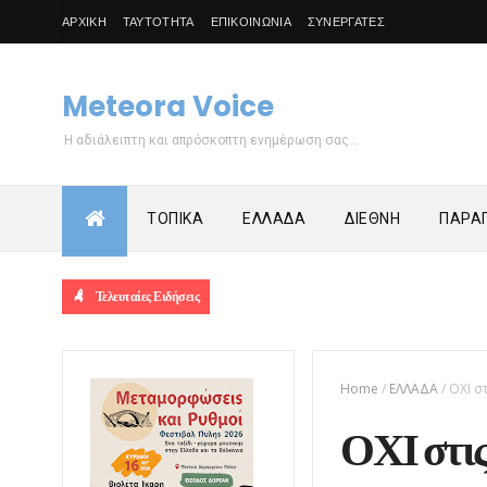
ΑΡΧΙΚΗ
ΤΑΥΤΟΤΗΤΑ
ΕΠΙΚΟΙΝΩΝΙΑ
ΣΥΝΕΡΓΑΤΕΣ
Meteora Voice
Η αδιάλειπτη και απρόσκοπτη ενημέρωση σας...
ΤΟΠΙΚΑ
ΕΛΛΑΔΑ
ΔΙΕΘΝΗ
ΠΑΡΑΠ
Τελευταίες Ειδήσεις
Home
/
ΕΛΛΑΔΑ
/
ΟΧΙ σ
ΟΧΙ στις