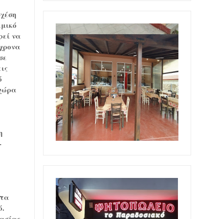
σχέση
αμικό
ρεί να
όχρονα
σε
εις
ό
 χώρα
η
-
ητα
ό.
μασίας