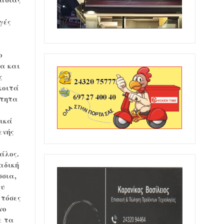
γές
ο
μα και
ς
κοιτά
ότητα
τικά
ενής
άλος.
αδική
σσια,
ου
 τόσες
νο
ε τα