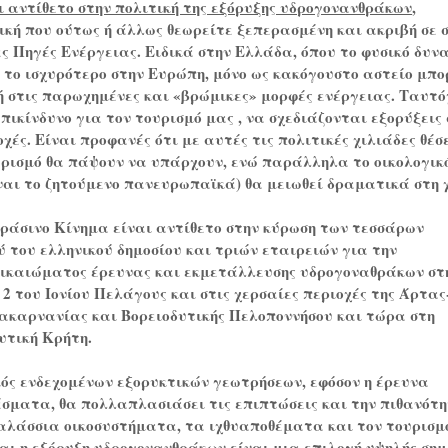
ι αντίθετο στην πολιτική της εξόρυξης υδρογονανθράκων
,
κή που ούτως ή άλλως θεωρείτε ξεπερασμένη και ακριβή σε 
ς Πηγές Ενέργειας. Ειδικά στην Ελλάδα, όπου το φυσικό δυν
 το ισχυρότερο στην Ευρώπη, μόνο ως κακόγουστο αστείο μπο
ή στις παρωχημένες και «βρώμικες» μορφές ενέργειας. Ταυτ
επικίνδυνο για τον τουρισμό μας , να σχεδιάζονται εξορύξεις 
χές. Είναι προφανές ότι με αυτές τις πολιτικές χιλιάδες θέσ
υρισμό θα πάψουν να υπάρχουν, ενώ παράλληλα το οικολογικ
ίναι το ζητούμενο πανευρωπαϊκά) θα μειωθεί δραματικά στη
Πράσινο Κίνημα είναι αντίθετο στην κύρωση των τεσσάρων
 του ελληνικού δημοσίου και τριών εταιρειών για την
ικαιώματος έρευνας και εκμετάλλευσης υδρογοναθράκων στ
2 του Ιονίου Πελάγους και στις χερσαίες περιοχές της Άρτας
ακαρνανίας και Βορειοδυτικής Πελοποννήσου και τώρα στη
υτική Κρήτη.
ς ενδεχομένων εξορυκτικών γεωτρήσεων, εφόσον η έρευνα
σματα, θα πολλαπλασιάσει τις επιπτώσεις και την πιθανότ
θαλάσσια οικοσυστήματα, τα ιχθυαποθέματα και τον τουρισμ
και η εξόρυξη υδρογονανθράκων είναι μια επιλογή υψηλής ση