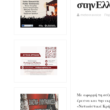
στην Ελ
meteoravoice
Παρ
Με αφορμή τη συζ
έρευνα και την ε
«Νοτιοδυτικά Κρή