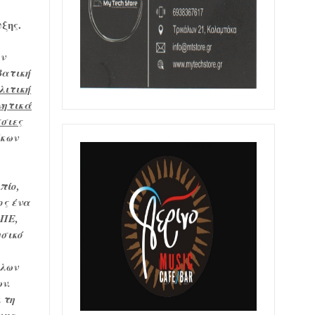
ξης.
ην
βατική
λιτική
νητικά
σιες
άκων
πίο,
ος ένα
ΑΠΕ,
υσικό
όλων
ν.
 τη