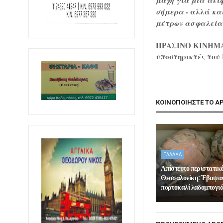
μάχη για μια αειφ
- αλλά
σήμερα
και
μέτρων ασφαλείας
ΠΡΑΣΙΝΟ ΚΙΝΗΜΑ |
υποστηρικτές τ
ΚΟΙΝΟΠΟΙΗΣΤΕ ΤΟ Α
ΕΛΛΑΔΑ
Απίστευτο περιστατικ
Θεσσαλονίκη: Έβαψαν
πορτοκαλί λαδομπογιά