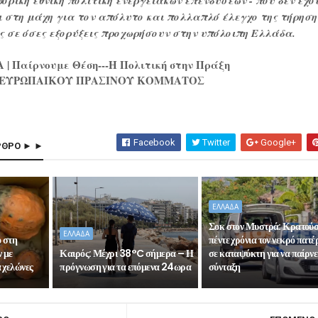
ορική εθνική πολιτική ενεργειακών επενδύσεων - που δεν έχο
 στη μάχη για τον απόλυτο και πολλαπλό έλεγχο της τήρηση
 σε όσες εξορύξεις προχωρήσουν στην υπόλοιπη Ελλάδα.
 Παίρνουμε Θέση---Η Πολιτική στην Πράξη
ου ΕΥΡΩΠΑΙΚΟΥ ΠΡΑΣΙΝΟΥ ΚΟΜΜΑΤΟΣ
Facebook
Twitter
Google+
ΡΘΡΟ ► ►
ΕΛΛΑΔΑ
Σοκ στον Μυστρά: Κρατού
ΕΛΛΑΔΑ
ό στη
πέντε χρόνια τον νεκρό πατέ
 με
Καιρός: Μέχρι 38°C σήμερα – Η
σε καταψύκτη για να παίρνε
 χελώνες
πρόγνωση για τα επόμενα 24ωρα
σύνταξη