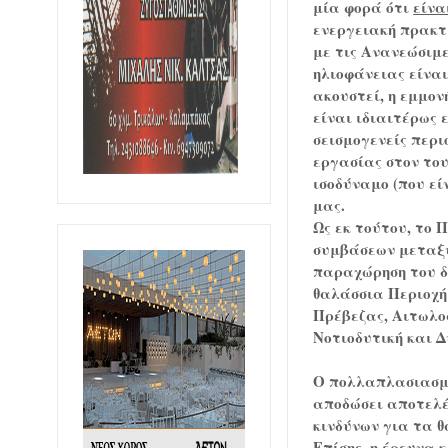
μία φορά ότι
είνα
ενεργειακή πρακτι
με τις Ανανεώσιμε
ηλιοφάνειας είναι
ακουστεί, η εμμον
είναι ιδιαιτέρως 
σεισμογενείς περιο
εργασίας στον το
ισοδύναμο (που ε
μας.
Ως εκ τούτου, το 
συμβάσεων μεταξύ
παραχώρηση του δ
θαλάσσια Περιοχή 
Πρέβεζας, Αιτωλο
Νοτιοδυτική και Δ
Ο
πολλαπλασιασμό
αποδώσει αποτελέ
κινδύνων για τα 
Επίσης, η έρευνα 