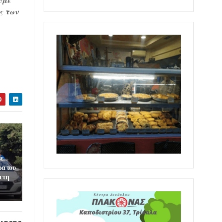
υμε
ς των
σε
ρα του
ι τη