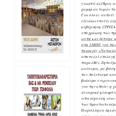
γνωστά ολέθρια α
χαμηλών τιμών πε
Για όλους αυτούς 
εξειδικευτούν) λέ
κυβέρνηση ΣΥΡΙΖ
υποχρέωση των π
αυτή και ζητάμε 
στη ΣΜΠΕ για την
περιοχές «Νοτιοδυ
αποτελεί επιλογή
.
παρελθόν
Ζητούμ
καύσιμα, με βάση
τον πολιτισμό και
βιώσιμο ενεργειακ
για την οποίες η
δυναμικό ηλιοφάνε
απαγόρευση νέων 
των προστατευόμε
Παράλληλα δηλώνο