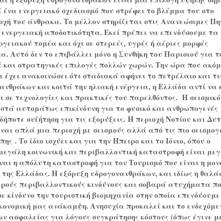
 ένα ενεργειακό σχεδιασμό που στρέφει το βλέμμα του στο
οχή του άνθρακα. Το μέλλον στηρίζεται στις Ανανεώσιμες Πη
 ενεργειακή αποδοτικότητα. Εκεί πρέπει να επενδύσουμε τα
γειακού τομέα και όχι σε στερεές, υγρές ή αέριες μορφές
. Αυτό δεν το επιβάλλει μόνο η Συνθήκη του Παρισιού για τ
ά και στρατηγικές επιλογές πολλών χωρών. Την ώρα που ακό
 έχει ανακοινώσει ότι σταδιακά αφήνει το πετρέλαιο και τι
ανθράκων και κοιτά την ηλιακή ενέργεια, η Ελλάδα αντί να 
ι σε τεχνολογίες και πρακτικές του παρελθόντος.
Η σεισμικ
στά αυτομάτως επικίνδυνη για το φυσικό και ανθρωπογενές
ήποτε συζήτηση για τις εξορύξεις.
Η περιοχή Νοτίου και Δυ
ίναι απλά μια περιοχή με σεισμούς αλλά από τις πιο σεισμογ
ώπης
. Το ίδιο ισχύει και για την Ήπειρο και το Ιόνιο, όπου ο
 μεγάλη κοινωνική και περιβαλλοντική καταστροφή είναι μεγ
ναι η απόλυτη καταστροφή για τον Τουρισμό που είναι η μον
της Ελλάδας. Η εξόρυξη υδρογονανθράκων, και ιδίως η θαλά
ρούς περιβαλλοντικούς κινδύνους και σοβαρά ατυχήματα π
σε κίνδυνο την τουριστική βιομηχανία στην οποία επενδύουμε
ικονομική μας ανάκαμψη. Ανησυχία προκαλεί και το ενδεχόμε
ων ασφαλείας για λόγους συγκράτησης κόστους (όπως έγινε μ