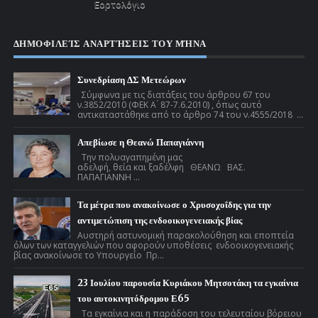
Εορτολόγιο
ΔΗΜΟΦΙΛΕΊΣ ΑΝΑΡΤΉΣΕΙΣ ΤΟΥ ΜΉΝΑ
Συνεδρίαση ΔΣ Μετεώρων
Σύμφωνα με τις διατάξεις του άρθρου 67 του
ν.3852/2010 (ΦΕΚ Α ́ 87-7.6.2010) , όπως αυτό
αντικαταστάθηκε από το άρθρο 74 του ν.4555/2018 ...
Απεβίωσε η Θεανώ Παπαγιάννη
Την πολυαγαπημένη μας
αδελφή, θεία και ξαδέλφη ΘΕΑΝΩ ΒΑΣ.
ΠΑΠΑΓΙΑΝΝΗ ...
Τα μέτρα που ανακοίνωσε ο Χρυσοχοΐδης για την
αντιμετώπιση της ενδοοικογενειακής βίας
Αυστηρή αστυνομική παρακολούθηση και εποπτεία
όλων των καταγγελιών που αφορούν υποθέσεις ενδοοικογενειακής
βίας ανακοίνωσε το Υπουργείο Πρ...
23 Ιουλίου παρουσία Κυριάκου Μητσοτάκη τα εγκαίνια
του αυτοκινητόδρομου Ε65
Τα εγκαίνια και η παράδοση του τελευταίου βόρειου