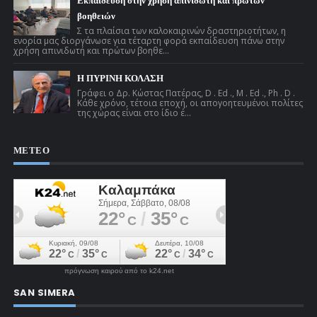
Εκπαίδευση στην χρήση απινιδωτή και πρώτων
βοηθειών
Σ τα πλαίσια των καλοκαιρινών δραστηριοτήτων, η
ενορία μας διοργάνωσε για τέταρτη φορά εκπαίδευση πάνω στην
χρήση απινιδωτή και πρώτων βοηθε...
Η ΠΥΡΙΝΗ ΚΟΛΑΣΗ
Γράφει ο Δρ. Κώστας Πατέρας, D . Ed ., M . Ed ., Ph . D .
Κάθε χρόνο, τέτοια εποχή, οι απογοητευμένοι πολίτες
της χώρας είναι στο ίδιο έ...
ΜΕΤΕΟ
πρόγνωση καιρού από το k24.net
SAN SIMERA