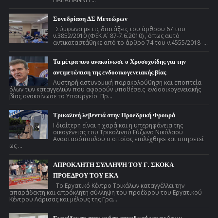
Συνεδρίαση ΔΣ Μετεώρων
Σύμφωνα με τις διατάξεις του άρθρου 67 του
ν.3852/2010 (ΦΕΚ Α ́ 87-7.6.2010) , όπως αυτό
αντικαταστάθηκε από το άρθρο 74 του ν.4555/2018 ...
Τα μέτρα που ανακοίνωσε ο Χρυσοχοΐδης για την
αντιμετώπιση της ενδοοικογενειακής βίας
Αυστηρή αστυνομική παρακολούθηση και εποπτεία
όλων των καταγγελιών που αφορούν υποθέσεις ενδοοικογενειακής
βίας ανακοίνωσε το Υπουργείο Πρ...
Τρικαλινή λεβεντιά στην Προεδρική Φρουρά
Ι διαίτερη είναι η χαρά και η υπερηφάνεια της
οικογένειας του Τρικαλινού Εύζωνα Νικόλαου
Αναστασόπουλου ο οποίος επιλέχθηκε και υπηρετεί
ως ...
ΑΠΡΟΚΛΗΤΗ ΣΥΛΛΗΨΗ ΤΟΥ Γ. ΣΚΟΚΑ
ΠΡΟΕΔΡΟΥ ΤΟΥ ΕΚΛ
Το Εργατικό Κέντρο Τρικάλων καταγγέλλει την
απαράδεκτη και απρόκλητη σύλληψη του προέδρου του Εργατικού
Κέντρου Λάρισας και μέλους της Γρα...