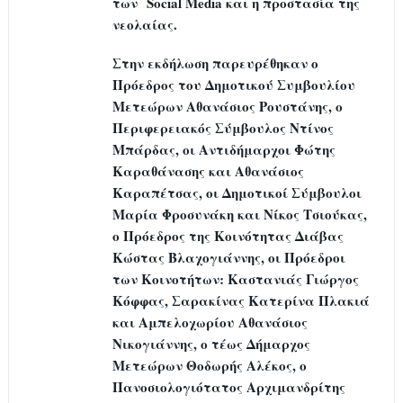
των Social Media και η προστασία της
νεολαίας.
Στην εκδήλωση παρευρέθηκαν ο
Πρόεδρος του Δημοτικού Συμβουλίου
Μετεώρων Αθανάσιος Ρουστάνης, ο
Περιφερειακός Σύμβουλος Ντίνος
Μπάρδας, οι Αντιδήμαρχοι Φώτης
Καραθάνασης και Αθανάσιος
Καραπέτσας, οι Δημοτικοί Σύμβουλοι
Μαρία Φροσυνάκη και Νίκος Τσιούκας,
ο Πρόεδρος της Κοινότητας Διάβας
Κώστας Βλαχογιάννης, οι Πρόεδροι
των Κοινοτήτων: Καστανιάς Γιώργος
Κόφφας, Σαρακίνας Κατερίνα Πλακιά
και Αμπελοχωρίου Αθανάσιος
Νικογιάννης, ο τέως Δήμαρχος
Μετεώρων Θοδωρής Αλέκος, ο
Πανοσιολογιότατος Αρχιμανδρίτης