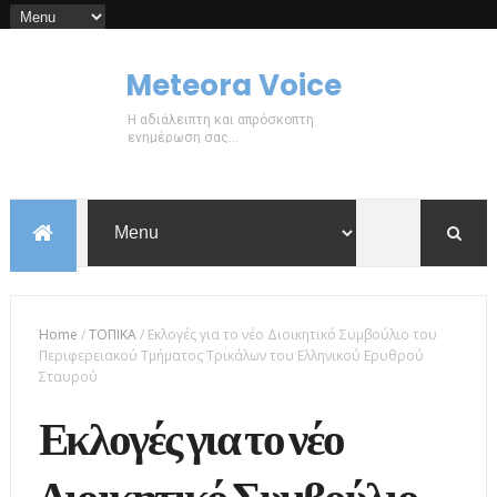
Meteora Voice
Η αδιάλειπτη και απρόσκοπτη
ενημέρωση σας...
Home
/
ΤΟΠΙΚΑ
/
Εκλογές για το νέο Διοικητικό Συμβούλιο του
Περιφερειακού Τμήματος Τρικάλων του Ελληνικού Ερυθρού
Σταυρού
Εκλογές για το νέο