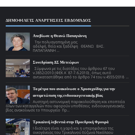
ΔΗΜΟΦΙΛΕΊΣ ΑΝΑΡΤΉΣΕΙΣ ΕΒΔΟΜΆΔΟΣ
Απεβίωσε η Θεανώ Παπαγιάννη
Την πολυαγαπημένη μας
αδελφή, θεία και ξαδέλφη ΘΕΑΝΩ ΒΑΣ.
ΠΑΠΑΓΙΑΝΝΗ ...
Συνεδρίαση ΔΣ Μετεώρων
Σύμφωνα με τις διατάξεις του άρθρου 67 του
ν.3852/2010 (ΦΕΚ Α ́ 87-7.6.2010) , όπως αυτό
αντικαταστάθηκε από το άρθρο 74 του ν.4555/2018 ...
Τα μέτρα που ανακοίνωσε ο Χρυσοχοΐδης για την
αντιμετώπιση της ενδοοικογενειακής βίας
Αυστηρή αστυνομική παρακολούθηση και εποπτεία
όλων των καταγγελιών που αφορούν υποθέσεις ενδοοικογενειακής
βίας ανακοίνωσε το Υπουργείο Πρ...
Τρικαλινή λεβεντιά στην Προεδρική Φρουρά
Ι διαίτερη είναι η χαρά και η υπερηφάνεια της
οικογένειας του Τρικαλινού Εύζωνα Νικόλαου