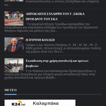
Αναστασόπουλου ο οποίος επιλέχθηκε και υπηρετεί
ως ...
ΑΠΡΟΚΛΗΤΗ ΣΥΛΛΗΨΗ ΤΟΥ Γ. ΣΚΟΚΑ
ΠΡΟΕΔΡΟΥ ΤΟΥ ΕΚΛ
Το Εργατικό Κέντρο Τρικάλων καταγγέλλει την
απαράδεκτη και απρόκλητη σύλληψη του προέδρου του Εργατικού
Κέντρου Λάρισας και μέλους της Γρα...
Η ΠΥΡΙΝΗ ΚΟΛΑΣΗ
Γράφει ο Δρ. Κώστας Πατέρας, D . Ed ., M . Ed ., Ph . D .
Κάθε χρόνο, τέτοια εποχή, οι απογοητευμένοι πολίτες
της χώρας είναι στο ίδιο έ...
Εκπαίδευση στην χρήση απινιδωτή και πρώτων
βοηθειών
Σ τα πλαίσια των καλοκαιρινών δραστηριοτήτων, η
ενορία μας διοργάνωσε για τέταρτη φορά εκπαίδευση πάνω στην
χρήση απινιδωτή και πρώτων βοηθε...
ΜΕΤΕΟ