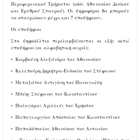
Περιφερειακού Τμήματος (οδός Αθανασίου Διάκου
και Ερυθρού Σταυρού). Οι ψηφοφόροι θα μπορούν
να σταυρώσουν μέχρι και 7 υποψήφιους.
Οι υποψήφιοι
Στο ψηφοδέλτιο περιλαμβάνονται οι εξής οκτώ
υποψήφιοι (σε αλφαβητική σειρά):
• Καρβούνη Αλεξάνδρα του Αθανασίου
• Κελεπούρη Δημήτρα-Ευδοκία του Στέφανου
• Μεταξάτου Αντιγόνη του Παναγιώτη
• Μπέης Στέφανος του Κωνσταντίνου
• Παζαγόρας Αχιλλεύς του Χρήστου
• Παπαγεωργίου Απόστολος του Κωνσταντίνου
• Παπαδόπουλος Αθανάσιος του Αντωνίου