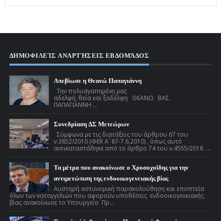
ΔΗΜΟΦΙΛΕΊΣ ΑΝΑΡΤΉΣΕΙΣ ΕΒΔΟΜΆΔΟΣ
Απεβίωσε η Θεανώ Παπαγιάννη
Την πολυαγαπημένη μας
αδελφή, θεία και ξαδέλφη ΘΕΑΝΩ ΒΑΣ.
ΠΑΠΑΓΙΑΝΝΗ ...
Συνεδρίαση ΔΣ Μετεώρων
Σύμφωνα με τις διατάξεις του άρθρου 67 του
ν.3852/2010 (ΦΕΚ Α ́ 87-7.6.2010) , όπως αυτό
αντικαταστάθηκε από το άρθρο 74 του ν.4555/2018 ...
Τα μέτρα που ανακοίνωσε ο Χρυσοχοΐδης για την
αντιμετώπιση της ενδοοικογενειακής βίας
Αυστηρή αστυνομική παρακολούθηση και εποπτεία
όλων των καταγγελιών που αφορούν υποθέσεις ενδοοικογενειακής
βίας ανακοίνωσε το Υπουργείο Πρ...