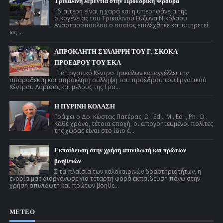
Τρικαλινή λεβεντιά στην Προεδρική Φρουρά
Ι διαίτερη είναι η χαρά και η υπερηφάνεια της
οικογένειας του Τρικαλινού Εύζωνα Νικόλαου
Αναστασόπουλου ο οποίος επιλέχθηκε και υπηρετεί
ως ...
ΑΠΡΟΚΛΗΤΗ ΣΥΛΛΗΨΗ ΤΟΥ Γ. ΣΚΟΚΑ
ΠΡΟΕΔΡΟΥ ΤΟΥ ΕΚΛ
Το Εργατικό Κέντρο Τρικάλων καταγγέλλει την
απαράδεκτη και απρόκλητη σύλληψη του προέδρου του Εργατικού
Κέντρου Λάρισας και μέλους της Γρα...
Η ΠΥΡΙΝΗ ΚΟΛΑΣΗ
Γράφει ο Δρ. Κώστας Πατέρας, D . Ed ., M . Ed ., Ph . D .
Κάθε χρόνο, τέτοια εποχή, οι απογοητευμένοι πολίτες
της χώρας είναι στο ίδιο έ...
Εκπαίδευση στην χρήση απινιδωτή και πρώτων
βοηθειών
Σ τα πλαίσια των καλοκαιρινών δραστηριοτήτων, η
ενορία μας διοργάνωσε για τέταρτη φορά εκπαίδευση πάνω στην
χρήση απινιδωτή και πρώτων βοηθε...
ΜΕΤΕΟ