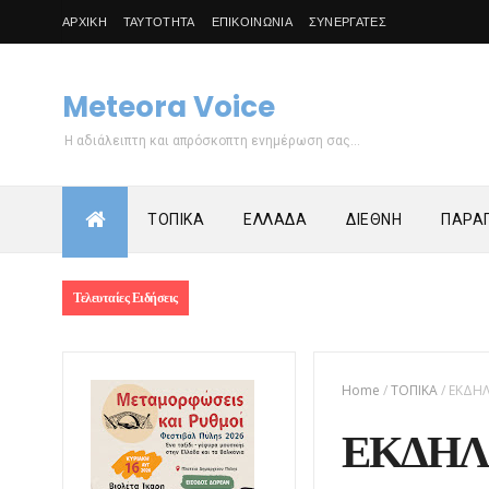
ΑΡΧΙΚΗ
ΤΑΥΤΟΤΗΤΑ
ΕΠΙΚΟΙΝΩΝΙΑ
ΣΥΝΕΡΓΑΤΕΣ
Meteora Voice
Η αδιάλειπτη και απρόσκοπτη ενημέρωση σας...
ΤΟΠΙΚΑ
ΕΛΛΑΔΑ
ΔΙΕΘΝΗ
ΠΑΡΑΠ
Τελευταίες Ειδήσεις
Home
/
ΤΟΠΙΚΑ
/
ΕΚΔΗΛ
ΕΚΔΗΛ