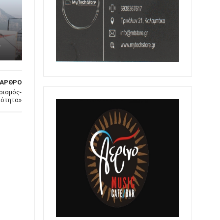
»
 ΑΡΘΡΟ
ρισμός-
κότητα»