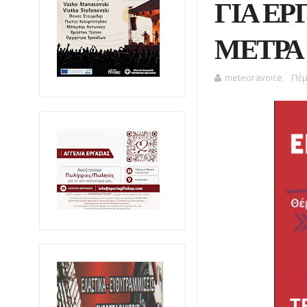
ΓΙΑ ΕΡ
ΜΕΤΡΑ 
meteoravoice
Πέμ