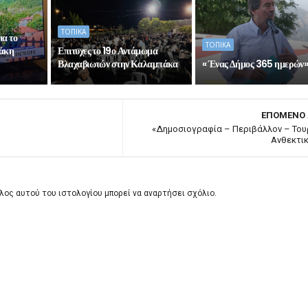
ΤΟΠΙΚΑ
ια το
ΤΟΠΙΚΑ
Σάκη
Επιτυχες το 19ο Αντάμωμα
Βλαχαβιωτών στην Καλαμπάκα
« Ένας Δήμος 365 ημερών
ΕΠΟΜΕΝΟ
«Δημοσιογραφία – Περιβάλλον – Του
Ανθεκτι
λος αυτού του ιστολογίου μπορεί να αναρτήσει σχόλιο.