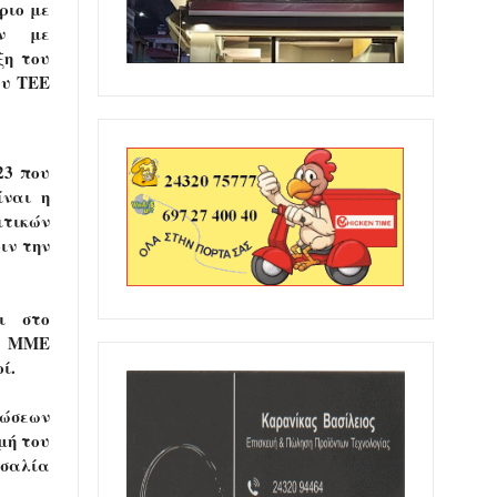
ριο με
ών με
ξη του
ου ΤΕΕ
23 που
ίναι η
ιτικών
ιν την
οι στο
να ΜΜΕ
ί.
νώσεων
μή του
σσαλία