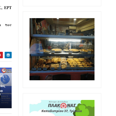
Σ, ΕΡΤ
α του
ολή
τίας
μο
/