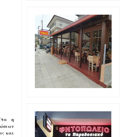
έτα η
νώσεων
ας και