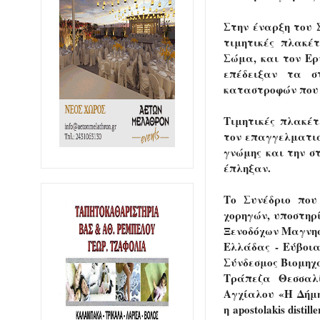
Στην έναρξη του 
τιμητικές πλακέτ
Σώμα, και τον Ερ
επέδειξαν τα σ
καταστροφών που 
Τιμητικές πλακέ
τον επαγγελματισ
γνώμης και την σ
έπληξαν.
Το Συνέδριο που
χορηγών, υποστηρ
Ξενοδόχων Μαγνησ
Ελλάδας - Εύβοια
Σύνδεσμος Βιομηχ
Τράπεζα Θεσσαλ
Αγχίαλου «Η Δήμ
η
apostolakis distille