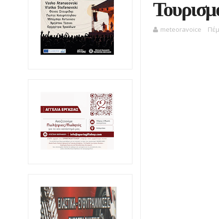
Τουρισμ
meteoravoice
Πέμ