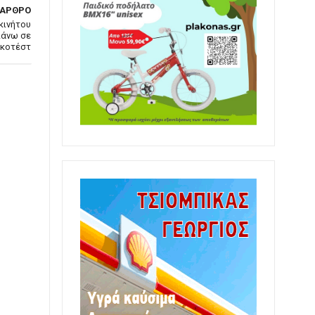
 ΑΡΘΡΟ
κινήτου
πάνω σε
λκοτέστ