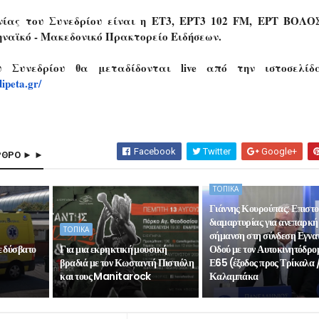
νίας του Συνεδρίου είναι η ΕΤ3, EΡT3 102 FM, ΕΡΤ ΒΟΛΟ
ηναϊκό - Μακεδονικό Πρακτορείο Ειδήσεων.
υ Συνεδρίου θα μεταδίδονται live από την ιστοσελίδ
dipeta.gr/
Facebook
Twitter
Google+
ΡΘΡΟ ► ►
ΤΟΠΙΚΑ
Γιάννης Κουρούπας: Επιστ
διαμαρτυρίας για ανεπαρκή
ΤΟΠΙΚΑ
σήμανση στη σύνδεση Εγνα
ε δύσβατο
Για μια εκρηκτική μουσική
Οδού με τον Αυτοκινητόδρο
βραδιά με τον Κωσταντή Πιστιόλη
Ε65 (έξοδος προς Τρίκαλα 
και τους Manitarock
Καλαμπάκα