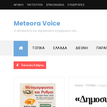
ΑΡΧΙΚΗ
ΤΑΥΤΟΤΗΤΑ
ΕΠΙΚΟΙΝΩΝΙΑ
ΣΥΝΕΡΓΑΤΕΣ
Meteora Voice
Η αδιάλειπτη και απρόσκοπτη ενημέρωση σας...
ΤΟΠΙΚΑ
ΕΛΛΑΔΑ
ΔΙΕΘΝΗ
ΠΑΡΑΠ
Τελευταίες Ειδήσεις
Home
/
ΤΟΠΙΚΑ
/
«Δημο
«Δημοσι