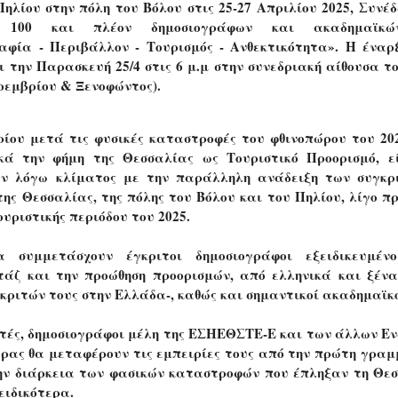
ηλίου στην πόλη του Βόλου στις 25-27 Απριλίου 2025, Συνέδ
ή 100 και πλέον δημοσιογράφων και ακαδημαϊκ
αφία - Περιβάλλον - Τουρισμός - Ανθεκτικότητα». Η έναρ
ι την Παρασκευή 25/4 στις 6 μ.μ στην συνεδριακή αίθουσα τ
οεμβρίου & Ξενοφώντος).
ρίου μετά τις φυσικές καταστροφές του φθινοπώρου του 20
κά την φήμη της Θεσσαλίας ως Τουριστικό Προορισμό, ε
εν λόγω κλίματος με την παράλληλη ανάδειξη των συγκρ
ης Θεσσαλίας, της πόλης του Βόλου και του Πηλίου, λίγο πρ
ουριστικής περιόδου του 2025.
 συμμετάσχουν έγκριτοι δημοσιογράφοι εξειδικευμέν
ρτάζ και την προώθηση προορισμών, από ελληνικά και ξέ
κριτών τους στην Ελλάδα-, καθώς και σημαντικοί ακαδημαϊκο
τές, δημοσιογράφοι μέλη της ΕΣΗΕΘΣΤΕ-Ε και των άλλων Ε
ρας θα μεταφέρουν τις εμπειρίες τους από την πρώτη γραμ
ην διάρκεια των φασικών καταστροφών που έπληξαν τη Θε
ειδικότερα.