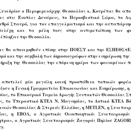
Συνεδρίου ο Περιφερειάρχης Θεσσαλίας κ. Κουρέτας θα απο
ες στις Ένοπλες Δυνάμεις, το Πυροσβεστικό Σώμα, το Λι
υθρό Σταυρό, για τον επαγγελματισμό και την αυταπάρνη
τελέχη και τα μέλη τους στην αντιμετώπιση των φυ
έπληξαν την Θεσσαλία.
τες θα απονεμηθούν επίσης στην ΠΟΕΣΥ και την ΕΣΗΕΘΣτΕ
μό και την συμβολή των δημοσιογράφων στην ενημέρωση της 
τήριξη της Θεσσαλίας την επόμενη ημέρα των φαινομένων π
 αποτελεί μία μεγάλη κοινή προσπάθεια τοπικών φορέ
ίζουν η Γενική Γραμματεία Επικοινωνίας και Ενημέρωσης, η
ίας, το Επικουρικό Ταμείο Αρωγής Συντακτών Θεσσαλίας Σ
ς, το Υπεραστικό ΚΤΕΛ Ν. Μαγνησίας, το Αστικό ΚΤΕΛ Βό
ανιών Θεσσαλίας & Στερεάς Ελλάδος, η METLEN,
η Συνεταιρ
ίας,
η ΕΒΟΛ, ο Αγροτικός Οινοποιητικός Συνεταιρισμό
ητρα», ο
Αγροτικός Συνεταιρισμός Ζαγοράς Πηλίου ZAGOR
ry
.