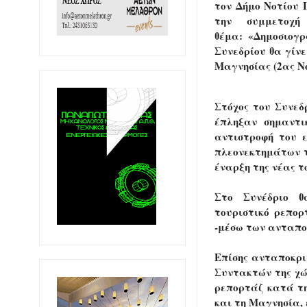
τον Δήμο Νοτίου Π
την συμμετοχ
θέμα: «Δημοσιογρ
Συνεδρίου θα γίνε
Μαγνησίας (2ας Ν
Στόχος του Συνεδ
έπληξαν σημαντι
αντιστροφή του 
πλεονεκτημάτων τ
έναρξη της νέας τ
Στο Συνέδριο θα
τουριστικό ρεπο
-μέσω των ανταπο
Επίσης ανταποκρι
Συντακτών της χώ
ρεπορτάζ κατά τ
και τη Μαγνησία, 