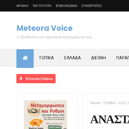
ΑΡΧΙΚΗ
ΤΑΥΤΟΤΗΤΑ
ΕΠΙΚΟΙΝΩΝΙΑ
ΣΥΝΕΡΓΑΤΕΣ
Meteora Voice
Η αδιάλειπτη και απρόσκοπτη ενημέρωση σας...
ΤΟΠΙΚΑ
ΕΛΛΑΔΑ
ΔΙΕΘΝΗ
ΠΑΡΑΠ
Τελευταίες Ειδήσεις
Home
/
ΤΟΠΙΚΑ
/
ΑΝΑΣΤ
ΑΝΑΣΤ