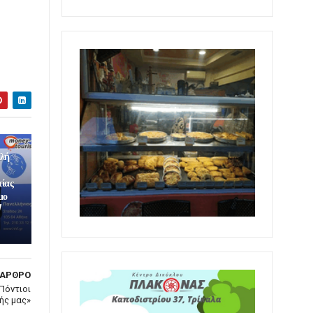
ολή
τίας
μο
/
 ΑΡΘΡΟ
 Πόντιοι
ής μας»