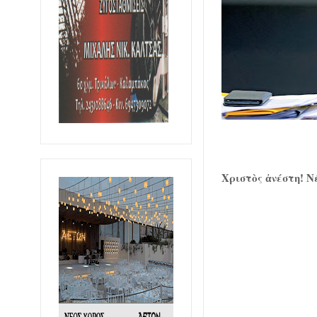
Χριστὸς ἀνέστη! Νέ