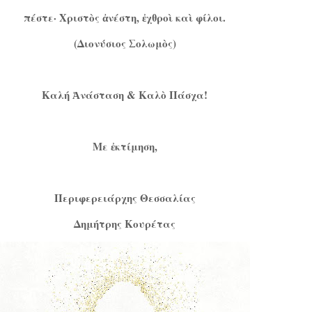
πέστε· Χριστὸς ἀνέστη, ἐχθροὶ καὶ φίλοι.
(Διονύσιος Σολωμὸς)
Καλή Ἀνάσταση & Καλὸ Πάσχα!
Με ἐκτίμηση,
Περιφερειάρχης Θεσσαλίας
Δημήτρης Κουρέτας