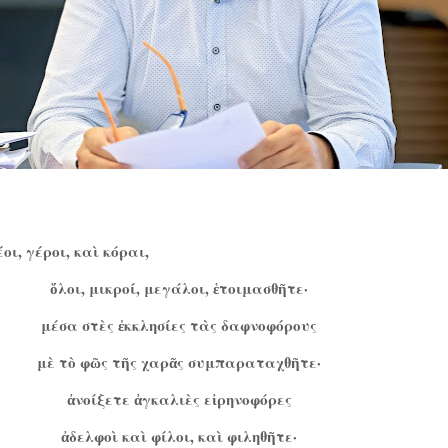
οι, γέροι, καὶ κόραι,
ὅλοι, μικροί, μεγάλοι, ἑτοιμασθῆτε·
μέσα στὲς ἐκκλησίες τὰς δαφνοφόρους
μὲ τὸ φῶς τῆς χαρᾶς συμπαραταχθῆτε·
ἀνοίξετε ἀγκαλιὲς εἰρηνοφόρες
ἀδελφοὶ καὶ φίλοι, καὶ φιληθῆτε·