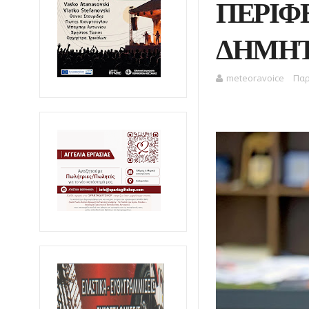
ΠΕΡΙΦ
ΔΗΜΗΤ
meteoravoice
Παρ