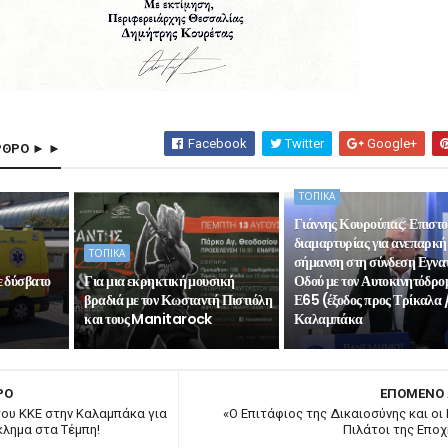
Facebook
Twitter
Google+
ΡΘΡΟ ► ►
ΤΟΠΙΚΑ
Γιάννης Κουρούπας: Επιστ
διαμαρτυρίας για ανεπαρκή
ΤΟΠΙΚΑ
σήμανση στη σύνδεση Εγνα
ε δύσβατο
Για μια εκρηκτική μουσική
Οδού με τον Αυτοκινητόδρο
βραδιά με τον Κωσταντή Πιστιόλη
Ε65 (έξοδος προς Τρίκαλα 
και τους Manitarock
Καλαμπάκα
ΡΟ
ΕΠΟΜΕΝΟ
ου ΚΚΕ στην Καλαμπάκα για
«Ο Επιτάφιος της Δικαιοσύνης και οι
κλημα στα Τέμπη!
Πιλάτοι της Εποχ