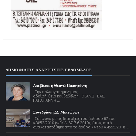
ΔΗΜΟΦΙΛΕΊΣ ΑΝΑΡΤΉΣΕΙΣ ΕΒΔΟΜΆΔΟΣ
Απεβίωσε η Θεανώ Παπαγιάννη
Την πολυαγαπημένη μας
αδελφή, θεία και ξαδέλφη ΘΕΑΝΩ ΒΑΣ.
ΠΑΠΑΓΙΑΝΝΗ ...
Συνεδρίαση ΔΣ Μετεώρων
Σύμφωνα με τις διατάξεις του άρθρου 67 του
ν.3852/2010 (ΦΕΚ Α ́ 87-7.6.2010) , όπως αυτό
αντικαταστάθηκε από το άρθρο 74 του ν.4555/2018 ...