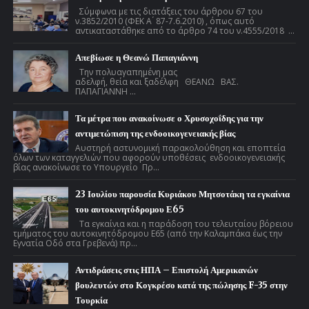
Σύμφωνα με τις διατάξεις του άρθρου 67 του
ν.3852/2010 (ΦΕΚ Α ́ 87-7.6.2010) , όπως αυτό
αντικαταστάθηκε από το άρθρο 74 του ν.4555/2018 ...
Απεβίωσε η Θεανώ Παπαγιάννη
Την πολυαγαπημένη μας
αδελφή, θεία και ξαδέλφη ΘΕΑΝΩ ΒΑΣ.
ΠΑΠΑΓΙΑΝΝΗ ...
Τα μέτρα που ανακοίνωσε ο Χρυσοχοΐδης για την
αντιμετώπιση της ενδοοικογενειακής βίας
Αυστηρή αστυνομική παρακολούθηση και εποπτεία
όλων των καταγγελιών που αφορούν υποθέσεις ενδοοικογενειακής
βίας ανακοίνωσε το Υπουργείο Πρ...
23 Ιουλίου παρουσία Κυριάκου Μητσοτάκη τα εγκαίνια
του αυτοκινητόδρομου Ε65
Τα εγκαίνια και η παράδοση του τελευταίου βόρειου
τμήματος του αυτοκινητόδρομου Ε65 (από την Καλαμπάκα έως την
Εγνατία Οδό στα Γρεβενά) πρ...
Αντιδράσεις στις ΗΠΑ – Επιστολή Αμερικανών
βουλευτών στο Κογκρέσο κατά της πώλησης F-35 στην
Τουρκία