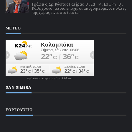
Γράφει ο Δρ. Κώστας Πατέρας, D . Ed ., M . Ed ., Ph . D .
Κάθε χρόνο, τέτοια εποχή, οι απογοητευμένοι πολίτες
της χώρας είναι στο ίδιο έ...
ΜΕΤΕΟ
πρόγνωση καιρού από το k24.net
SAN SIMERA
ΕΟΡΤΟΛΌΓΙΟ