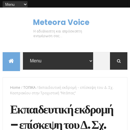
Meteora Voice
Η αδιάλειπτη και απρόσκοπτη
ενημέρωση σας...
Home
/
ΤΟΠΙΚΑ
/
Εκπαιδευτική εκδρομή – επίσκεψη του Δ. Σχ.
Καστρακίου στην Τροχιστική “Ντάπας”
Εκπαιδευτική εκδρομή
– επίσκεψη του Δ. Σχ.