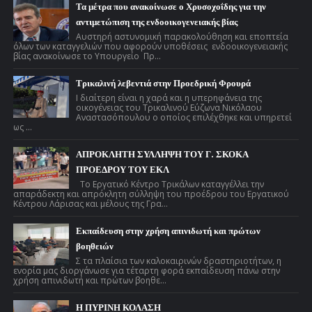
Τα μέτρα που ανακοίνωσε ο Χρυσοχοΐδης για την
αντιμετώπιση της ενδοοικογενειακής βίας
Αυστηρή αστυνομική παρακολούθηση και εποπτεία
όλων των καταγγελιών που αφορούν υποθέσεις ενδοοικογενειακής
βίας ανακοίνωσε το Υπουργείο Πρ...
Τρικαλινή λεβεντιά στην Προεδρική Φρουρά
Ι διαίτερη είναι η χαρά και η υπερηφάνεια της
οικογένειας του Τρικαλινού Εύζωνα Νικόλαου
Αναστασόπουλου ο οποίος επιλέχθηκε και υπηρετεί
ως ...
ΑΠΡΟΚΛΗΤΗ ΣΥΛΛΗΨΗ ΤΟΥ Γ. ΣΚΟΚΑ
ΠΡΟΕΔΡΟΥ ΤΟΥ ΕΚΛ
Το Εργατικό Κέντρο Τρικάλων καταγγέλλει την
απαράδεκτη και απρόκλητη σύλληψη του προέδρου του Εργατικού
Κέντρου Λάρισας και μέλους της Γρα...
Εκπαίδευση στην χρήση απινιδωτή και πρώτων
βοηθειών
Σ τα πλαίσια των καλοκαιρινών δραστηριοτήτων, η
ενορία μας διοργάνωσε για τέταρτη φορά εκπαίδευση πάνω στην
χρήση απινιδωτή και πρώτων βοηθε...
Η ΠΥΡΙΝΗ ΚΟΛΑΣΗ