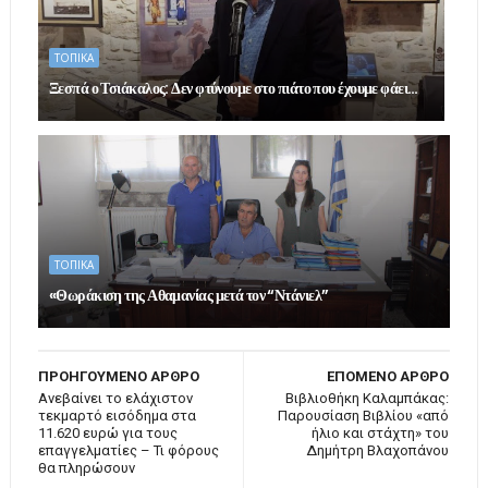
ΤΟΠΙΚΑ
Ξεσπά ο Τσιάκαλος: Δεν φτύνουμε στο πιάτο που έχουμε φάει…
ΤΟΠΙΚΑ
«Θωράκιση της Αθαμανίας μετά τον “Ντάνιελ”
ΠΡΟΗΓΟΥΜΕΝΟ ΑΡΘΡΟ
ΕΠΟΜΕΝΟ ΑΡΘΡΟ
Ανεβαίνει το ελάχιστον
Βιβλιοθήκη Καλαμπάκας:
τεκμαρτό εισόδημα στα
Παρουσίαση Βιβλίου «από
11.620 ευρώ για τους
ήλιο και στάχτη» του
επαγγελματίες – Τι φόρους
Δημήτρη Βλαχοπάνου
θα πληρώσουν