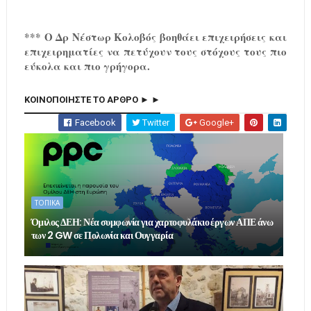
*** Ο Δρ Νέστωρ Κολοβός βοηθάει επιχειρήσεις και
επιχειρηματίες να πετύχουν τους στόχους τους πιο
εύκολα και πιο γρήγορα.
ΚΟΙΝΟΠΟΙΗΣΤΕ ΤΟ ΑΡΘΡΟ ► ►
Facebook
Twitter
Google+
ΤΟΠΙΚΑ
Όμιλος ΔΕΗ: Νέα συμφωνία για χαρτοφυλάκιο έργων ΑΠΕ άνω
των 2 GW σε Πολωνία και Ουγγαρία