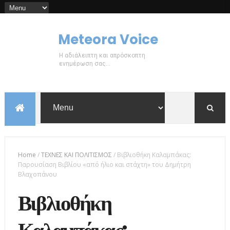
Meteora Voice
Η αδιάλειπτη και απρόσκοπτη
ενημέρωση σας...
Home
/
ΤΕΧΝΕΣ ΚΑΙ ΠΟΛΙΤΙΣΜΟΣ
/
Βιβλιοθήκη Καλαμπάκας:
Παρουσίαση Βιβλίου «από ήλιο και στάχτη» του Δημήτρη
Βλαχοπάνου
Βιβλιοθήκη