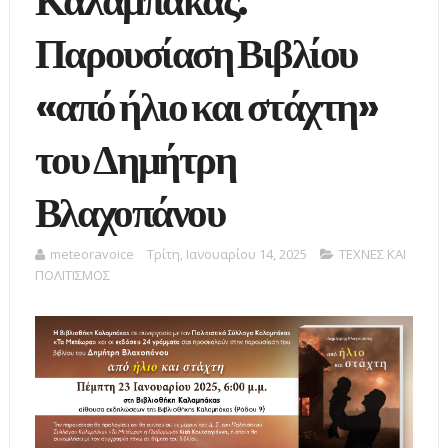
Καλαμπάκας:
Παρουσίαση Βιβλίου
«από ήλιο και στάχτη»
του Δημήτρη
Βλαχοπάνου
meteoravoice
Τρίτη, Ιανουαρίου 14, 2025
ΤΕΧΝΕΣ ΚΑΙ
ΠΟΛΙΤΙΣΜΟΣ