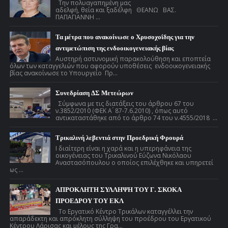
Την πολυαγαπημένη μας
αδελφή, θεία και ξαδέλφη ΘΕΑΝΩ ΒΑΣ.
ΠΑΠΑΓΙΑΝΝΗ ...
Τα μέτρα που ανακοίνωσε ο Χρυσοχοΐδης για την
αντιμετώπιση της ενδοοικογενειακής βίας
Αυστηρή αστυνομική παρακολούθηση και εποπτεία
όλων των καταγγελιών που αφορούν υποθέσεις ενδοοικογενειακής
βίας ανακοίνωσε το Υπουργείο Πρ...
Συνεδρίαση ΔΣ Μετεώρων
Σύμφωνα με τις διατάξεις του άρθρου 67 του
ν.3852/2010 (ΦΕΚ Α ́ 87-7.6.2010) , όπως αυτό
αντικαταστάθηκε από το άρθρο 74 του ν.4555/2018 ...
Τρικαλινή λεβεντιά στην Προεδρική Φρουρά
Ι διαίτερη είναι η χαρά και η υπερηφάνεια της
οικογένειας του Τρικαλινού Εύζωνα Νικόλαου
Αναστασόπουλου ο οποίος επιλέχθηκε και υπηρετεί
ως ...
ΑΠΡΟΚΛΗΤΗ ΣΥΛΛΗΨΗ ΤΟΥ Γ. ΣΚΟΚΑ
ΠΡΟΕΔΡΟΥ ΤΟΥ ΕΚΛ
Το Εργατικό Κέντρο Τρικάλων καταγγέλλει την
απαράδεκτη και απρόκλητη σύλληψη του προέδρου του Εργατικού
Κέντρου Λάρισας και μέλους της Γρα...