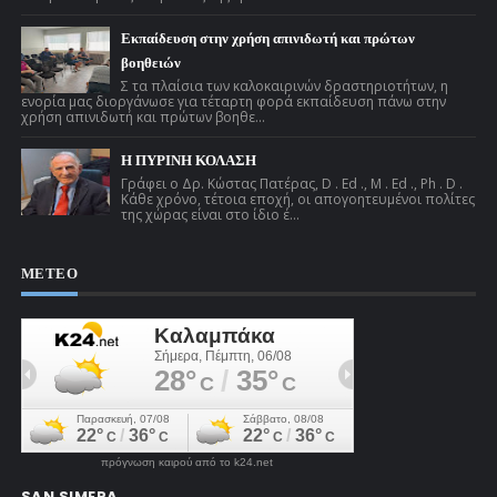
Εκπαίδευση στην χρήση απινιδωτή και πρώτων
βοηθειών
Σ τα πλαίσια των καλοκαιρινών δραστηριοτήτων, η
ενορία μας διοργάνωσε για τέταρτη φορά εκπαίδευση πάνω στην
χρήση απινιδωτή και πρώτων βοηθε...
Η ΠΥΡΙΝΗ ΚΟΛΑΣΗ
Γράφει ο Δρ. Κώστας Πατέρας, D . Ed ., M . Ed ., Ph . D .
Κάθε χρόνο, τέτοια εποχή, οι απογοητευμένοι πολίτες
της χώρας είναι στο ίδιο έ...
ΜΕΤΕΟ
πρόγνωση καιρού από το k24.net
SAN SIMERA