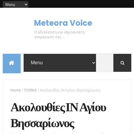
Meteora Voice
Η αδιάλειπτη και απρόσκοπτη
ενημέρωση σας...
Home
/
ΤΟΠΙΚΑ
/
Ακολουθίες ΙΝ Αγίου Βησσαρίωνος
Ακολουθίες ΙΝ Αγίου
Βησσαρίωνος