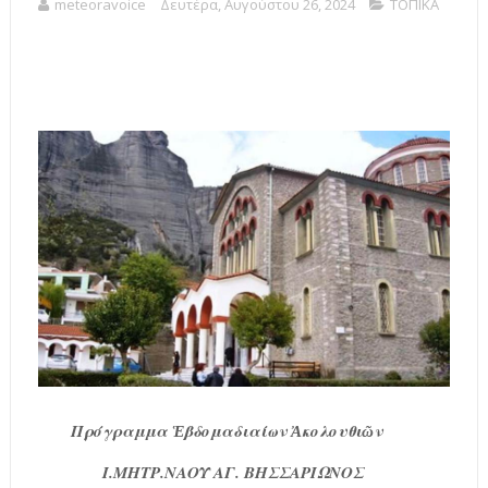
meteoravoice
Δευτέρα, Αυγούστου 26, 2024
ΤΟΠΙΚΑ
Πρόγραμμα Ἑβδομαδιαίων Ἀκολουθιῶν
Ι.ΜΗΤΡ.ΝΑΟΥ ΑΓ. ΒΗΣΣΑΡΙΩΝΟΣ