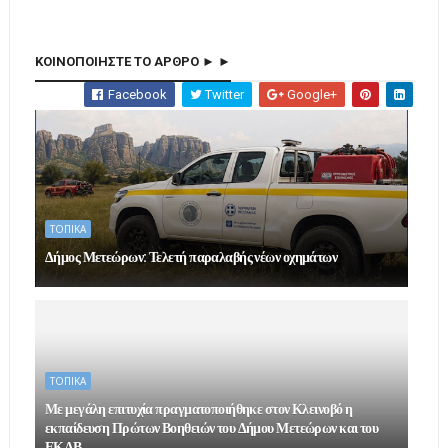
ΚΟΙΝΟΠΟΙΗΣΤΕ ΤΟ ΑΡΘΡΟ ► ►
Facebook
Twitter
Google+
ΤΟΠΙΚΑ
Δήμος Μετεώρων: Τελετή παραλαβής νέων οχημάτων
ΤΟΠΙΚΑ
Με μεγάλη επιτυχία πραγματοποιήθηκε στον Κλεινοβό η
εκπαίδευση Πρώτων Βοηθειών του Δήμου Μετεώρων και του
ΕΚΑΒ