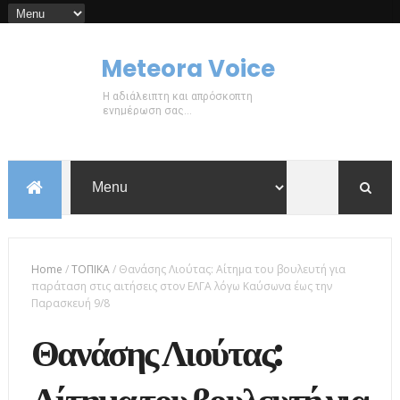
Meteora Voice
Η αδιάλειπτη και απρόσκοπτη
ενημέρωση σας...
Home
/
ΤΟΠΙΚΑ
/
Θανάσης Λιούτας: Αίτημα του βουλευτή για
παράταση στις αιτήσεις στον ΕΛΓΑ λόγω Καύσωνα έως την
Παρασκευή 9/8
Θανάσης Λιούτας: