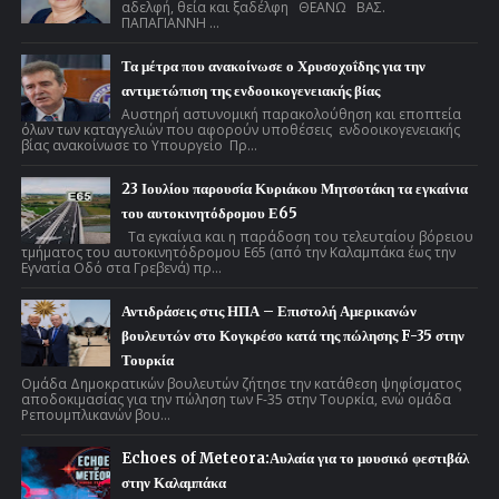
αδελφή, θεία και ξαδέλφη ΘΕΑΝΩ ΒΑΣ.
ΠΑΠΑΓΙΑΝΝΗ ...
Τα μέτρα που ανακοίνωσε ο Χρυσοχοΐδης για την
αντιμετώπιση της ενδοοικογενειακής βίας
Αυστηρή αστυνομική παρακολούθηση και εποπτεία
όλων των καταγγελιών που αφορούν υποθέσεις ενδοοικογενειακής
βίας ανακοίνωσε το Υπουργείο Πρ...
23 Ιουλίου παρουσία Κυριάκου Μητσοτάκη τα εγκαίνια
του αυτοκινητόδρομου Ε65
Τα εγκαίνια και η παράδοση του τελευταίου βόρειου
τμήματος του αυτοκινητόδρομου Ε65 (από την Καλαμπάκα έως την
Εγνατία Οδό στα Γρεβενά) πρ...
Αντιδράσεις στις ΗΠΑ – Επιστολή Αμερικανών
βουλευτών στο Κογκρέσο κατά της πώλησης F-35 στην
Τουρκία
Ομάδα Δημοκρατικών βουλευτών ζήτησε την κατάθεση ψηφίσματος
αποδοκιμασίας για την πώληση των F-35 στην Τουρκία, ενώ ομάδα
Ρεπουμπλικανών βου...
Echoes of Meteora:Αυλαία για το μουσικό φεστιβάλ
στην Καλαμπάκα