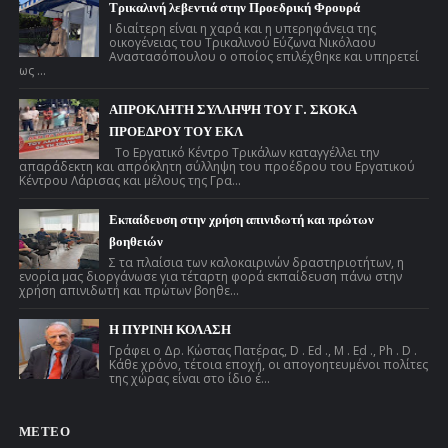
Τρικαλινή λεβεντιά στην Προεδρική Φρουρά
Ι διαίτερη είναι η χαρά και η υπερηφάνεια της
οικογένειας του Τρικαλινού Εύζωνα Νικόλαου
Αναστασόπουλου ο οποίος επιλέχθηκε και υπηρετεί
ως ...
ΑΠΡΟΚΛΗΤΗ ΣΥΛΛΗΨΗ ΤΟΥ Γ. ΣΚΟΚΑ
ΠΡΟΕΔΡΟΥ ΤΟΥ ΕΚΛ
Το Εργατικό Κέντρο Τρικάλων καταγγέλλει την
απαράδεκτη και απρόκλητη σύλληψη του προέδρου του Εργατικού
Κέντρου Λάρισας και μέλους της Γρα...
Εκπαίδευση στην χρήση απινιδωτή και πρώτων
βοηθειών
Σ τα πλαίσια των καλοκαιρινών δραστηριοτήτων, η
ενορία μας διοργάνωσε για τέταρτη φορά εκπαίδευση πάνω στην
χρήση απινιδωτή και πρώτων βοηθε...
Η ΠΥΡΙΝΗ ΚΟΛΑΣΗ
Γράφει ο Δρ. Κώστας Πατέρας, D . Ed ., M . Ed ., Ph . D .
Κάθε χρόνο, τέτοια εποχή, οι απογοητευμένοι πολίτες
της χώρας είναι στο ίδιο έ...
ΜΕΤΕΟ