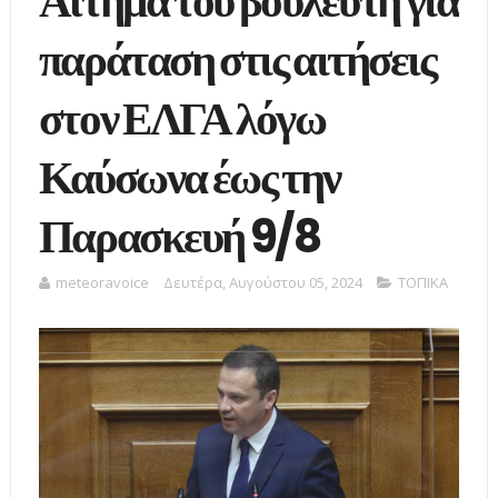
Αίτημα του βουλευτή για
παράταση στις αιτήσεις
στον ΕΛΓΑ λόγω
Καύσωνα έως την
Παρασκευή 9/8
meteoravoice
Δευτέρα, Αυγούστου 05, 2024
ΤΟΠΙΚΑ