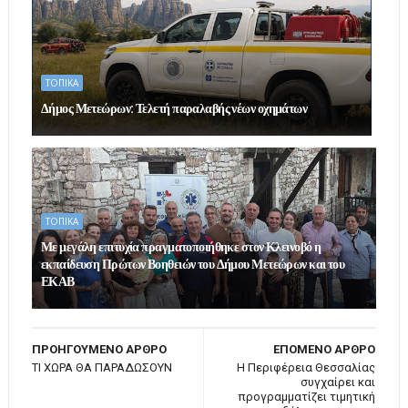
ΤΟΠΙΚΑ
Δήμος Μετεώρων: Τελετή παραλαβής νέων οχημάτων
ΤΟΠΙΚΑ
Με μεγάλη επιτυχία πραγματοποιήθηκε στον Κλεινοβό η
εκπαίδευση Πρώτων Βοηθειών του Δήμου Μετεώρων και του
ΕΚΑΒ
ΠΡΟΗΓΟΥΜΕΝΟ ΑΡΘΡΟ
ΕΠΟΜΕΝΟ ΑΡΘΡΟ
ΤΙ ΧΩΡΑ ΘΑ ΠΑΡΑΔΩΣΟΥΝ
Η Περιφέρεια Θεσσαλίας
συγχαίρει και
προγραμματίζει τιμητική