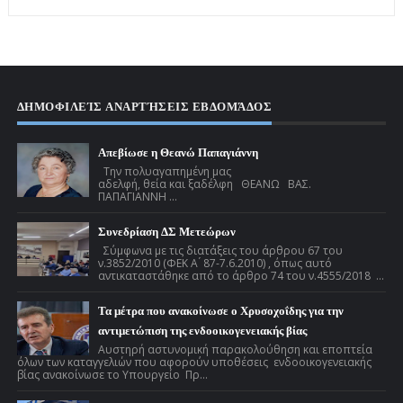
ΔΗΜΟΦΙΛΕΊΣ ΑΝΑΡΤΉΣΕΙΣ ΕΒΔΟΜΆΔΟΣ
Απεβίωσε η Θεανώ Παπαγιάννη
Την πολυαγαπημένη μας
αδελφή, θεία και ξαδέλφη ΘΕΑΝΩ ΒΑΣ.
ΠΑΠΑΓΙΑΝΝΗ ...
Συνεδρίαση ΔΣ Μετεώρων
Σύμφωνα με τις διατάξεις του άρθρου 67 του
ν.3852/2010 (ΦΕΚ Α ́ 87-7.6.2010) , όπως αυτό
αντικαταστάθηκε από το άρθρο 74 του ν.4555/2018 ...
Τα μέτρα που ανακοίνωσε ο Χρυσοχοΐδης για την
αντιμετώπιση της ενδοοικογενειακής βίας
Αυστηρή αστυνομική παρακολούθηση και εποπτεία
όλων των καταγγελιών που αφορούν υποθέσεις ενδοοικογενειακής
βίας ανακοίνωσε το Υπουργείο Πρ...