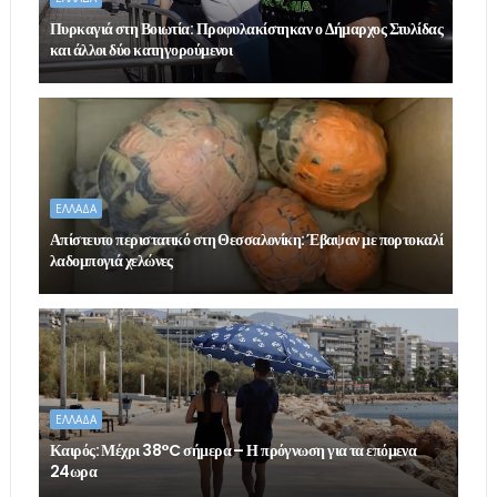
Πυρκαγιά στη Βοιωτία: Προφυλακίστηκαν ο Δήμαρχος Στυλίδας
και άλλοι δύο κατηγορούμενοι
ΕΛΛΑΔΑ
Απίστευτο περιστατικό στη Θεσσαλονίκη: Έβαψαν με πορτοκαλί
λαδομπογιά χελώνες
ΕΛΛΑΔΑ
Καιρός: Μέχρι 38°C σήμερα – Η πρόγνωση για τα επόμενα
24ωρα