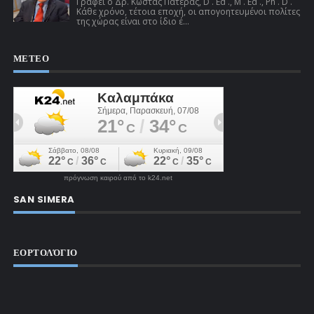
Γράφει ο Δρ. Κώστας Πατέρας, D . Ed ., M . Ed ., Ph . D .
Κάθε χρόνο, τέτοια εποχή, οι απογοητευμένοι πολίτες
της χώρας είναι στο ίδιο έ...
ΜΕΤΕΟ
πρόγνωση καιρού από το k24.net
SAN SIMERA
ΕΟΡΤΟΛΌΓΙΟ