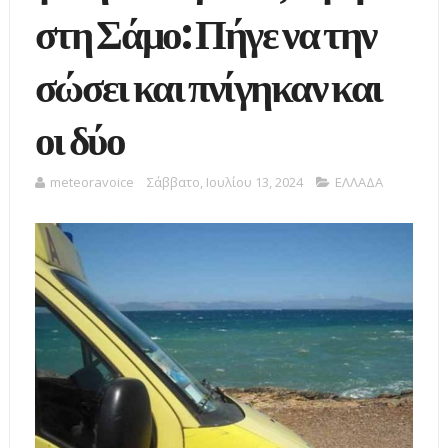
στη Σάμο: Πήγε να την
σώσει και πνίγηκαν και
οι δύο
meteoravoice
Σάββατο, Ιουλίου 13, 2024
ΕΛΛΑΔΑ