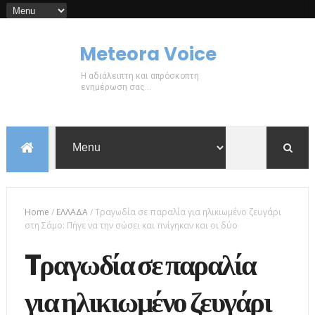
Meteora Voice
Η αδιάλειπτη και απρόσκοπτη
ενημέρωση σας...
Home
/
ΕΛΛΑΔΑ
/
Tραγωδία σε παραλία για ηλικιωμένο ζευγάρι
στη Σάμο: Πήγε να την σώσει και πνίγηκαν και οι δύο
Tραγωδία σε παραλία
για ηλικιωμένο ζευγάρι