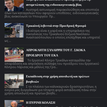
αντιμετώπιση της ενδοοικογενειακής βίας
Αυστηρή αστυνομική παρακολούθηση και εποπτεία
όλων των καταγγελιών που αφορούν υποθέσεις ενδοοικογενειακής
βίας ανακοίνωσε το Υπουργείο Πρ...
Τρικαλινή λεβεντιά στην Προεδρική Φρουρά
Ι διαίτερη είναι η χαρά και η υπερηφάνεια της
οικογένειας του Τρικαλινού Εύζωνα Νικόλαου
Αναστασόπουλου ο οποίος επιλέχθηκε και υπηρετεί
ως ...
ΑΠΡΟΚΛΗΤΗ ΣΥΛΛΗΨΗ ΤΟΥ Γ. ΣΚΟΚΑ
ΠΡΟΕΔΡΟΥ ΤΟΥ ΕΚΛ
Το Εργατικό Κέντρο Τρικάλων καταγγέλλει την
απαράδεκτη και απρόκλητη σύλληψη του προέδρου του Εργατικού
Κέντρου Λάρισας και μέλους της Γρα...
Εκπαίδευση στην χρήση απινιδωτή και πρώτων
βοηθειών
Σ τα πλαίσια των καλοκαιρινών δραστηριοτήτων, η
ενορία μας διοργάνωσε για τέταρτη φορά εκπαίδευση πάνω στην
χρήση απινιδωτή και πρώτων βοηθε...
Η ΠΥΡΙΝΗ ΚΟΛΑΣΗ