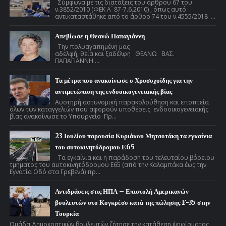
Σύμφωνα με τις διατάξεις του άρθρου 67 του
ν.3852/2010 (ΦΕΚ Α ́ 87-7.6.2010) , όπως αυτό
αντικαταστάθηκε από το άρθρο 74 του ν.4555/2018 ...
Απεβίωσε η Θεανώ Παπαγιάννη
Την πολυαγαπημένη μας
αδελφή, θεία και ξαδέλφη ΘΕΑΝΩ ΒΑΣ.
ΠΑΠΑΓΙΑΝΝΗ ...
Τα μέτρα που ανακοίνωσε ο Χρυσοχοΐδης για την
αντιμετώπιση της ενδοοικογενειακής βίας
Αυστηρή αστυνομική παρακολούθηση και εποπτεία
όλων των καταγγελιών που αφορούν υποθέσεις ενδοοικογενειακής
βίας ανακοίνωσε το Υπουργείο Πρ...
23 Ιουλίου παρουσία Κυριάκου Μητσοτάκη τα εγκαίνια
του αυτοκινητόδρομου Ε65
Τα εγκαίνια και η παράδοση του τελευταίου βόρειου
τμήματος του αυτοκινητόδρομου Ε65 (από την Καλαμπάκα έως την
Εγνατία Οδό στα Γρεβενά) πρ...
Αντιδράσεις στις ΗΠΑ – Επιστολή Αμερικανών
βουλευτών στο Κογκρέσο κατά της πώλησης F-35 στην
Τουρκία
Ομάδα Δημοκρατικών βουλευτών ζήτησε την κατάθεση ψηφίσματος