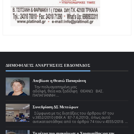
ΔΗΜΟΦΙΛΕΊΣ ΑΝΑΡΤΉΣΕΙΣ ΕΒΔΟΜΆΔΟΣ
Απεβίωσε η Θεανώ Παπαγιάννη
Την πολυαγαπημένη μας
αδελφή, θεία και ξαδέλφη ΘΕΑΝΩ ΒΑΣ.
ΠΑΠΑΓΙΑΝΝΗ ...
Συνεδρίαση ΔΣ Μετεώρων
Σύμφωνα με τις διατάξεις του άρθρου 67 του
ν.3852/2010 (ΦΕΚ Α ́ 87-7.6.2010) , όπως αυτό
αντικαταστάθηκε από το άρθρο 74 του ν.4555/2018 ...
Τα μέτρα που ανακοίνωσε ο Χρυσοχοΐδης για την