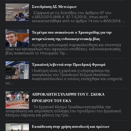
Συνεδρίαση ΔΣ Μετεώρων
Σύμφωνα με τις διατάξεις του άρθρου 67 του
ν.3852/2010 (ΦΕΚ Α ́ 87-7.6.2010) , όπως αυτό
αντικαταστάθηκε από το άρθρο 74 του ν.4555/2018 ...
Τα μέτρα που ανακοίνωσε ο Χρυσοχοΐδης για την
αντιμετώπιση της ενδοοικογενειακής βίας
Αυστηρή αστυνομική παρακολούθηση και εποπτεία
όλων των καταγγελιών που αφορούν υποθέσεις ενδοοικογενειακής
βίας ανακοίνωσε το Υπουργείο Πρ...
Τρικαλινή λεβεντιά στην Προεδρική Φρουρά
Ι διαίτερη είναι η χαρά και η υπερηφάνεια της
οικογένειας του Τρικαλινού Εύζωνα Νικόλαου
Αναστασόπουλου ο οποίος επιλέχθηκε και υπηρετεί
ως ...
ΑΠΡΟΚΛΗΤΗ ΣΥΛΛΗΨΗ ΤΟΥ Γ. ΣΚΟΚΑ
ΠΡΟΕΔΡΟΥ ΤΟΥ ΕΚΛ
Το Εργατικό Κέντρο Τρικάλων καταγγέλλει την
απαράδεκτη και απρόκλητη σύλληψη του προέδρου του Εργατικού
Κέντρου Λάρισας και μέλους της Γρα...
Εκπαίδευση στην χρήση απινιδωτή και πρώτων