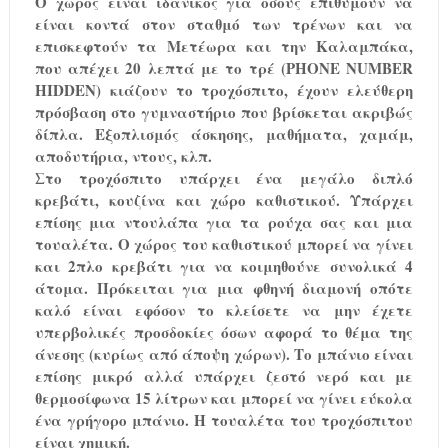
Ο χώρος είναι ιδανικός για όσους επιθυμούν να
είναι κοντά στον σταθμό των τρένων και να
επισκεφτούν τα Μετέωρα και την Καλαμπάκα,
που απέχει 20 λεπτά με το τρέ (PHONE NUMBER
HIDDEN) κιάζουν το τροχόσπιτο, έχουν ελεύθερη
πρόσβαση στο γυμναστήριο που βρίσκεται ακριβώς
δίπλα. Εξοπλισμός άσκησης, μαθήματα, χαμάμ,
αποδυτήρια, ντους, κλπ.
Στο τροχόσπιτο υπάρχει ένα μεγάλο διπλό
κρεβάτι, κουζίνα και χώρο καθιστικού. Υπάρχει
επίσης μια ντουλάπα για τα ρούχα σας και μια
τουαλέτα. Ο χώρος του καθιστικού μπορεί να γίνει
και 2πλο κρεβάτι για να κοιμηθούνε συνολικά 4
άτομα. Πρόκειται για μια φθηνή διαμονή οπότε
καλό είναι εφόσον το κλείσετε να μην έχετε
υπερβολικές προσδοκίες όσων αφορά το θέμα της
άνεσης (κυρίως από άποψη χώρων). Το μπάνιο είναι
επίσης μικρό αλλά υπάρχει ζεστό νερό και με
θερμοσίφωνα 15 λίτρων και μπορεί να γίνει εύκολα
ένα γρήγορο μπάνιο. Η τουαλέτα του τροχόσπιτου
είναι χημική.