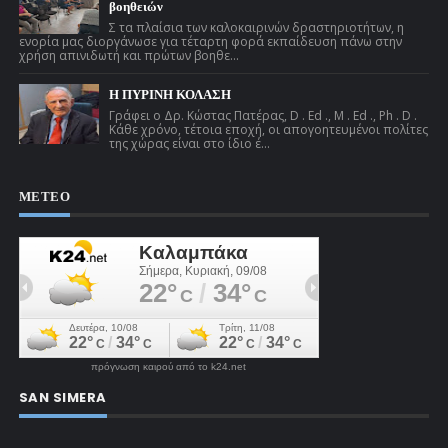
βοηθειών
Σ τα πλαίσια των καλοκαιρινών δραστηριοτήτων, η
ενορία μας διοργάνωσε για τέταρτη φορά εκπαίδευση πάνω στην
χρήση απινιδωτή και πρώτων βοηθε...
Η ΠΥΡΙΝΗ ΚΟΛΑΣΗ
Γράφει ο Δρ. Κώστας Πατέρας, D . Ed ., M . Ed ., Ph . D .
Κάθε χρόνο, τέτοια εποχή, οι απογοητευμένοι πολίτες
της χώρας είναι στο ίδιο έ...
ΜΕΤΕΟ
πρόγνωση καιρού από το k24.net
SAN SIMERA