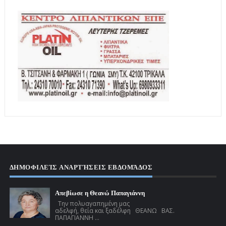
ΔΗΜΟΦΙΛΕΊΣ ΑΝΑΡΤΉΣΕΙΣ ΕΒΔΟΜΆΔΟΣ
Απεβίωσε η Θεανώ Παπαγιάννη
Την πολυαγαπημένη μας
αδελφή, θεία και ξαδέλφη ΘΕΑΝΩ ΒΑΣ.
ΠΑΠΑΓΙΑΝΝΗ ...