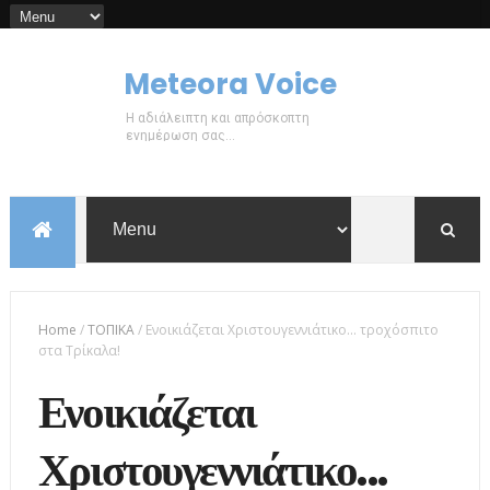
Meteora Voice
Η αδιάλειπτη και απρόσκοπτη
ενημέρωση σας...
Home
/
ΤΟΠΙΚΑ
/
Ενοικιάζεται Χριστουγεννιάτικο... τροχόσπιτο
στα Τρίκαλα!
Ενοικιάζεται
Χριστουγεννιάτικο...