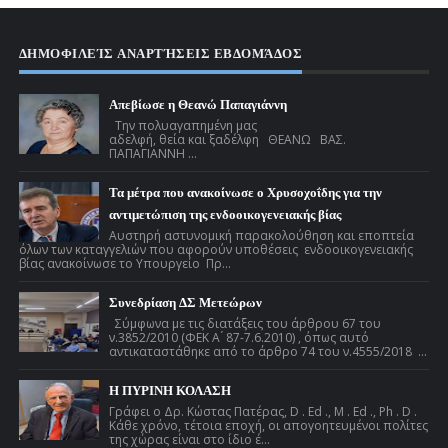
ΔΗΜΟΦΙΛΕΊΣ ΑΝΑΡΤΉΣΕΙΣ ΕΒΔΟΜΆΔΟΣ
Απεβίωσε η Θεανώ Παπαγιάννη
Την πολυαγαπημένη μας
αδελφή, θεία και ξαδέλφη ΘΕΑΝΩ ΒΑΣ.
ΠΑΠΑΓΙΑΝΝΗ ...
Τα μέτρα που ανακοίνωσε ο Χρυσοχοΐδης για την
αντιμετώπιση της ενδοοικογενειακής βίας
Αυστηρή αστυνομική παρακολούθηση και εποπτεία
όλων των καταγγελιών που αφορούν υποθέσεις ενδοοικογενειακής
βίας ανακοίνωσε το Υπουργείο Πρ...
Συνεδρίαση ΔΣ Μετεώρων
Σύμφωνα με τις διατάξεις του άρθρου 67 του
ν.3852/2010 (ΦΕΚ Α ́ 87-7.6.2010) , όπως αυτό
αντικαταστάθηκε από το άρθρο 74 του ν.4555/2018 ...
Η ΠΥΡΙΝΗ ΚΟΛΑΣΗ
Γράφει ο Δρ. Κώστας Πατέρας, D . Ed ., M . Ed ., Ph . D .
Κάθε χρόνο, τέτοια εποχή, οι απογοητευμένοι πολίτες
της χώρας είναι στο ίδιο έ...