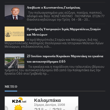
Απεβίωσε ο Κωνσταντίνος Γκούμπλιας
Τον πολυαγαπημένο μας σύζυγο, πατέρα, παππού,
αδελφό και θείο ΚΩΝΣΤΑΝΤΙΝΟ ΓΚΟΥΜΠΛΙΑ ΕΤΩΝ 77
Θανόντα κηδεύουμε την Τρίτη 04 – 08 – 20...
Προκήρυξη Υποτροφιών Ιεράς Μητροπόλεως Σταγών
και Μετεώρων
Η Ιερά Μητρόπολις Σταγών και Μετεώρων, διά της
Μητροπολιτικής Ακαδημίας Θεολογικών και Ιστορικών Μελετών Αγίων
Μετεώρων, επιδεικνύοντας ειδι...
23 Ιουλίου παρουσία Κυριάκου Μητσοτάκη τα εγκαίνια
του αυτοκινητόδρομου Ε65
Τα εγκαίνια και η παράδοση του τελευταίου βόρειου
τμήματος του αυτοκινητόδρομου Ε65 (από την Καλαμπάκα έως την
Εγνατία Οδό στα Γρεβενά) πρ...
ΜΕΤΕΟ