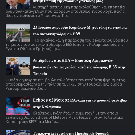
αντιμετώπιση της ενδοοικογενειακής βίας
Αυστηρή αστυνομική παρακολούθηση και εποπτεία
όλων των καταγγελιών που αφορούν υποθέσεις ενδοοικογενειακής
βίας ανακοίνωσε το Υπουργείο Πρ...
23 Ιουλίου παρουσία Κυριάκου Μητσοτάκη τα εγκαίνια
του αυτοκινητόδρομου Ε65
Τα εγκαίνια και η παράδοση του τελευταίου βόρειου
τμήματος του αυτοκινητόδρομου Ε65 (από την Καλαμπάκα έως την
Εγνατία Οδό στα Γρεβενά) πρ...
Αντιδράσεις στις ΗΠΑ – Επιστολή Αμερικανών
βουλευτών στο Κογκρέσο κατά της πώλησης F-35 στην
Τουρκία
Ομάδα Δημοκρατικών βουλευτών ζήτησε την κατάθεση ψηφίσματος
αποδοκιμασίας για την πώληση των F-35 στην Τουρκία, ενώ ομάδα
Ρεπουμπλικανών βου...
Echoes of Meteora:Αυλαία για το μουσικό φεστιβάλ
στην Καλαμπάκα
Ιδιαίτερα μεγάλη ήταν η συμμετοχή με την οποία
ξεκίνησε χθες το Echoes of Meteora Music Festival, στον Πολιτιστικό
Χώρο πρώην ΚΕΓΕ στα Μετέω...
Τρικαλινή λεβεντιά στην Προεδρική Φρουρά