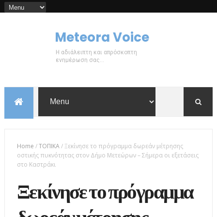
Meteora Voice
Η αδιάλειπτη και απρόσκοπτη
ενημέρωση σας...
Home
/
ΤΟΠΙΚΑ
/
Ξεκίνησε το πρόγραμμα δωρεάν μέτρησης
οστικής πυκνότητας στον Δήμο Μετεώρων – Σήμερα οι εξετάσεις
στο Καστράκι
Ξεκίνησε το πρόγραμμα