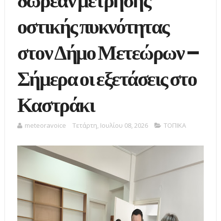
δωρεάν μέτρησης
οστικής πυκνότητας
στον Δήμο Μετεώρων –
Σήμερα οι εξετάσεις στο
Καστράκι
meteoravoice
Τετάρτη, Ιουλίου 08, 2026
ΤΟΠΙΚΑ