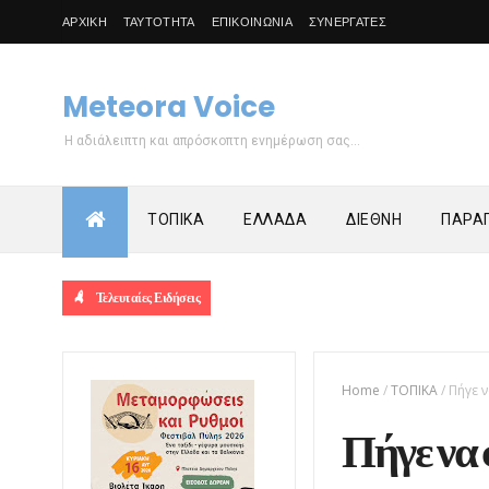
ΑΡΧΙΚΗ
ΤΑΥΤΟΤΗΤΑ
ΕΠΙΚΟΙΝΩΝΙΑ
ΣΥΝΕΡΓΑΤΕΣ
Meteora Voice
Η αδιάλειπτη και απρόσκοπτη ενημέρωση σας...
ΤΟΠΙΚΑ
ΕΛΛΑΔΑ
ΔΙΕΘΝΗ
ΠΑΡΑΠ
Τελευταίες Ειδήσεις
Home
/
ΤΟΠΙΚΑ
/
Πήγε 
Πήγε να 