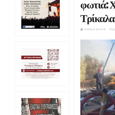
φωτιά: Χ
Τρίκαλα
meteoravoice
Πέμ