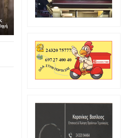
ς
 Πηγή