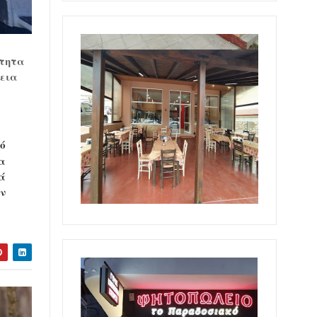
ίτητα
λεια
ό
α
ά
ν