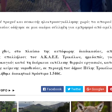
ού τροχού και συσκευής ηλεκτροσυγκόλλησης χωρίς τα απαρα
σίας οδήγησε σε μια ακόμα σύλληψη για εμπρησμό από αμέ
θες, στο πλαίσιο της αυτόφωρης διαδικασίας, απ
ύς υπαλλήλους του Α.Κ.Α.Ε.Ε. Τρικάλων, ημεδαπός,
γι
ρκαγιάς κατά τη διάρκεια εκτέλεσης θερμών εργασιών
, κατ
ς κείμενης νομοθεσίας,
σε περιοχή του δήμου Πύλης Τρικάλω
ήθηκε διοικητικό πρόστιμο 1.546€.
Facebook
Twitter
Google+
ΡΘΡΟ ► ►