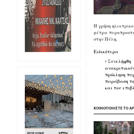
Η χρήση ηλεκτρικ
μέτρα πυροπροστα
στην Πύλη.
Ειδικότερα
Συνελήφθη
χ
ανακριτικο
πρόκληση πυ
παράβαση τη
και του
επιβλ
ΚΟΙΝΟΠΟΙΗΣΤΕ ΤΟ Α