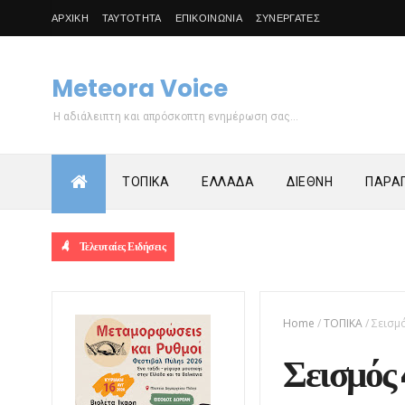
ΑΡΧΙΚΗ
ΤΑΥΤΟΤΗΤΑ
ΕΠΙΚΟΙΝΩΝΙΑ
ΣΥΝΕΡΓΑΤΕΣ
Meteora Voice
Η αδιάλειπτη και απρόσκοπτη ενημέρωση σας...
ΤΟΠΙΚΑ
ΕΛΛΑΔΑ
ΔΙΕΘΝΗ
ΠΑΡΑΠ
Τελευταίες Ειδήσεις
Home
/
ΤΟΠΙΚΑ
/
Σεισμ
Σεισμός 