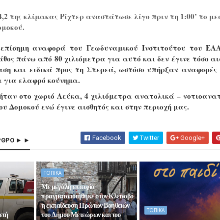
4,2 της κλίμακας Ρίχτερ αναστάτωσε λίγο πριν τη 1:00’ το με
ομοκού.
επίσημη αναφορά του Γεωδυναμικού Ινστιτούτου του ΕΑΑ
θος πάνω από 80 χιλιόμετρα για αυτό και δεν έγινε τόσο αι
ση και ειδικά προς τη Στερεά, ωστόσο υπήρξαν αναφορές
α για ελαφρό κούνημα.
 ήταν στο χωριό Λεύκα, 4 χιλιόμετρα ανατολικά – νοτιοανα
ου Δομοκού ενώ έγινε αισθητός και στην περιοχή μας.
Facebook
Twitter
Google+
ΡΘΡΟ ► ►
ΤΟΠΙΚΑ
Με μεγάλη επιτυχία
πραγματοποιήθηκε στον Κλεινοβό
η εκπαίδευση Πρώτων Βοηθειών
ΤΟΠΙΚΑ
ετή
του Δήμου Μετεώρων και του