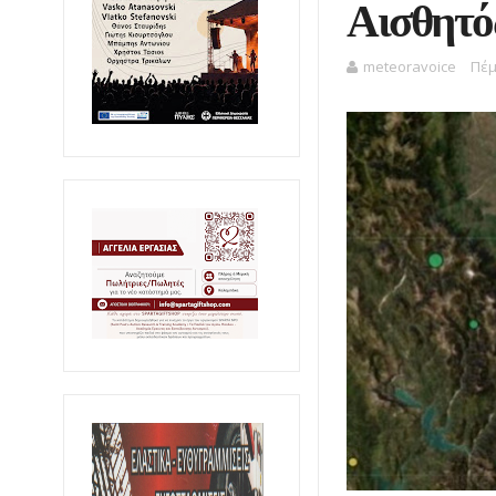
Αισθητό
meteoravoice
Πέμ