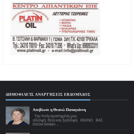
ΔΗΜΟΦΙΛΕΊΣ ΑΝΑΡΤΉΣΕΙΣ ΕΒΔΟΜΆΔΟΣ
Απεβίωσε η Θεανώ Παπαγιάννη
Την πολυαγαπημένη μας
αδελφή, θεία και ξαδέλφη ΘΕΑΝΩ ΒΑΣ.
ΠΑΠΑΓΙΑΝΝΗ ...