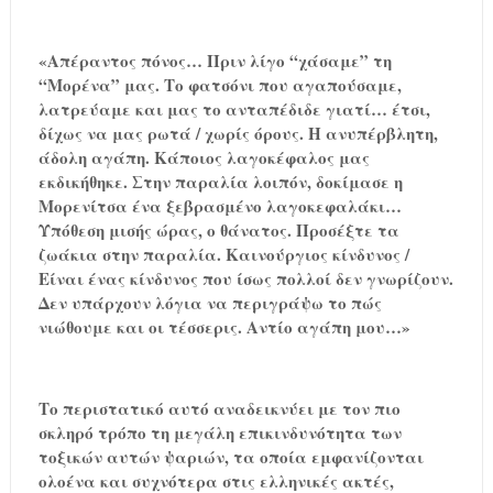
«Απέραντος πόνος… Πριν λίγο “χάσαμε” τη
“Μορένα” μας. Το φατσόνι που αγαπούσαμε,
λατρεύαμε και μας το ανταπέδιδε γιατί… έτσι,
δίχως να μας ρωτά / χωρίς όρους. Η ανυπέρβλητη,
άδολη αγάπη. Κάποιος λαγοκέφαλος μας
εκδικήθηκε. Στην παραλία λοιπόν, δοκίμασε η
Μορενίτσα ένα ξεβρασμένο λαγοκεφαλάκι…
Υπόθεση μισής ώρας, ο θάνατος. Προσέξτε τα
ζωάκια στην παραλία. Καινούργιος κίνδυνος /
Είναι ένας κίνδυνος που ίσως πολλοί δεν γνωρίζουν.
Δεν υπάρχουν λόγια να περιγράψω το πώς
νιώθουμε και οι τέσσερις. Αντίο αγάπη μου…»
Το περιστατικό αυτό αναδεικνύει με τον πιο
σκληρό τρόπο τη μεγάλη επικινδυνότητα των
τοξικών αυτών ψαριών, τα οποία εμφανίζονται
ολοένα και συχνότερα στις ελληνικές ακτές,