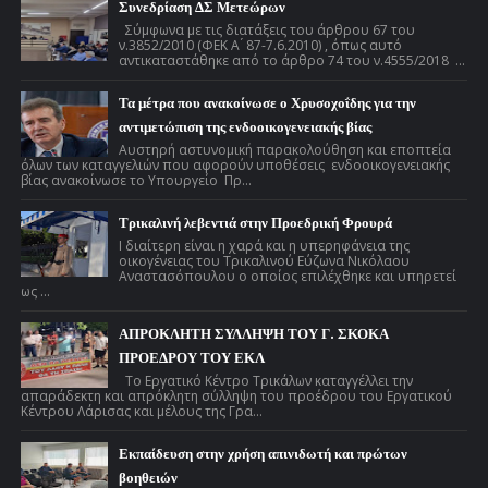
Συνεδρίαση ΔΣ Μετεώρων
Σύμφωνα με τις διατάξεις του άρθρου 67 του
ν.3852/2010 (ΦΕΚ Α ́ 87-7.6.2010) , όπως αυτό
αντικαταστάθηκε από το άρθρο 74 του ν.4555/2018 ...
Τα μέτρα που ανακοίνωσε ο Χρυσοχοΐδης για την
αντιμετώπιση της ενδοοικογενειακής βίας
Αυστηρή αστυνομική παρακολούθηση και εποπτεία
όλων των καταγγελιών που αφορούν υποθέσεις ενδοοικογενειακής
βίας ανακοίνωσε το Υπουργείο Πρ...
Τρικαλινή λεβεντιά στην Προεδρική Φρουρά
Ι διαίτερη είναι η χαρά και η υπερηφάνεια της
οικογένειας του Τρικαλινού Εύζωνα Νικόλαου
Αναστασόπουλου ο οποίος επιλέχθηκε και υπηρετεί
ως ...
ΑΠΡΟΚΛΗΤΗ ΣΥΛΛΗΨΗ ΤΟΥ Γ. ΣΚΟΚΑ
ΠΡΟΕΔΡΟΥ ΤΟΥ ΕΚΛ
Το Εργατικό Κέντρο Τρικάλων καταγγέλλει την
απαράδεκτη και απρόκλητη σύλληψη του προέδρου του Εργατικού
Κέντρου Λάρισας και μέλους της Γρα...
Εκπαίδευση στην χρήση απινιδωτή και πρώτων
βοηθειών