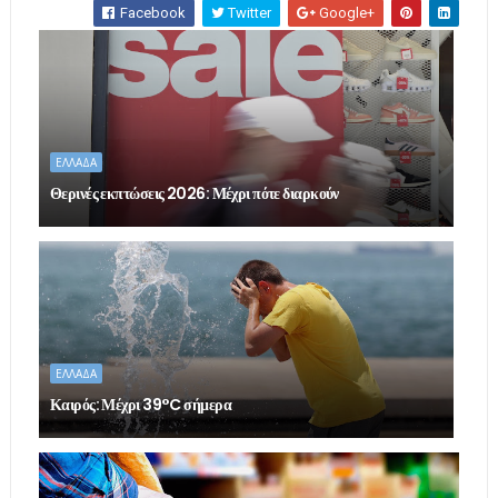
Facebook
Twitter
Google+
ΕΛΛΑΔΑ
Θερινές εκπτώσεις 2026: Μέχρι πότε διαρκούν
ΕΛΛΑΔΑ
Καιρός: Μέχρι 39°C σήμερα