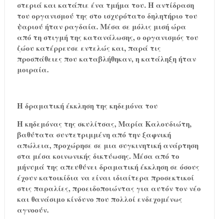
στεριά και κατάπιε ένα τμήμα του. Η αντίδραση
του οργανισμού της στο ισχυρότατο δηλητήριο του
ψαριού ήταν ραγδαία. Μέσα σε μόλις μισή ώρα
από τη στιγμή της κατανάλωσης, ο οργανισμός του
ζώου κατέρρευσε εντελώς και, παρά τις
προσπάθειες που καταβλήθηκαν, η κατάληξη ήταν
μοιραία.
Η δραματική έκκληση της κηδεμόνα του
Η κηδεμόνας της σκυλίτσας, Μαρία Καλουδιώτη,
βαθύτατα συντετριμμένη από την ξαφνική
απώλεια, προχώρησε σε μια συγκινητική ανάρτηση
στα μέσα κοινωνικής δικτύωσης. Μέσα από το
μήνυμά της απευθύνει δραματική έκκληση σε όσους
έχουν κατοικίδια να είναι ιδιαίτερα προσεκτικοί
στις παραλίες, προειδοποιώντας για αυτόν τον νέο
και θανάσιμο κίνδυνο που πολλοί ενδεχομένως
αγνοούν.