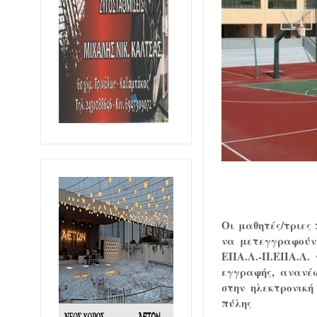
Οι μαθητές/τριες
να μετεγγραφούν 
ΕΠΑ.Λ.-Π.ΕΠΑ.Λ. 
εγγραφής, ανανέ
στην ηλεκτρονική δ
πύλης