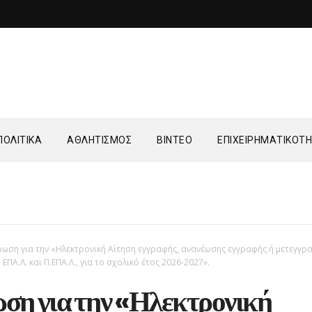
ΟΛΙΤΙΚΑ
ΑΘΛΗΤΙΣΜΟΣ
ΒΙΝΤΕΟ
ΕΠΙΧΕΙΡΗΜΑΤΙΚΟΤ
ρωση για την «Ηλεκτρονική Αίτηση εγγραφής, ανανέωσης εγγραφής ή μετεγγρ
 ΕΠΑ.Λ. και Π.ΕΠΑ.Λ., για το σχολικό έτος 2026-2027».
ση για την «Ηλεκτρονική