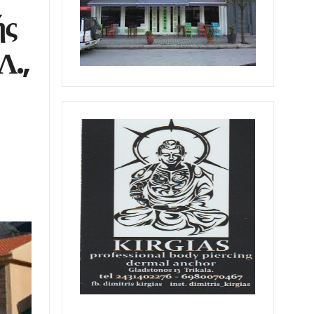
ής
Λ.,