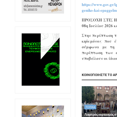
https://www.gov.gr/i
geniko-kai-epaggelm
ΠΡΟΣΟΧΗ ΣΤΙΣ 
08η Ιουλίου 2026 κ
Στην περίπτωση τ
κηδεμόνας που έ
σύμφωνα με τη μ
περίπτωση των ε
υποβάλουν οι ίδιοι
ΚΟΙΝΟΠΟΙΗΣΤΕ ΤΟ Α
ΤΟΠΙΚΑ
Λαμπρός εορτασμός σ