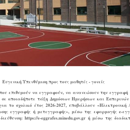
Ευγενική Υπενθύμιση προς τους μαθητές - γονείς
 που επιθυμούν να εγγραφούν, να ανανεώσουν την εγγραφή 
σε οποιαδήποτε τάξη Δημόσιων Ημερήσιων και Εσπερινών 
για το σχολικό έτος 2026-2027, υποβάλλουν «Ηλεκτρονική 
ωσης εγγραφής ή μετεγγραφής», μέσω της εφαρμογής e-εγ
ιεύθυνση: https://e-eggrafes.minedu.gov.gr ή μέσω της διαδι