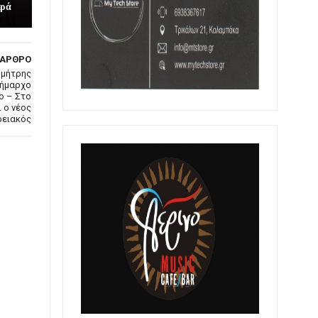
τρά
 ΑΡΘΡΟ
ημήτρης
Δήμαρχο
ο – Στο
 ο νέος
ρειακός