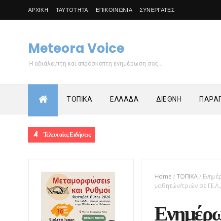
ΑΡΧΙΚΗ
ΤΑΥΤΟΤΗΤΑ
ΕΠΙΚΟΙΝΩΝΙΑ
ΣΥΝΕΡΓΑΤΕΣ
Meteora Voice
Η αδιάλειπτη και απρόσκοπτη ενημέρωση σας...
ΤΟΠΙΚΑ
ΕΛΛΑΔΑ
ΔΙΕΘΝΗ
ΠΑΡΑΠ
Τελευταίες Ειδήσεις
Home
/
ΤΟΠΙΚΑ
/
Ενημέ
μαθητών/τριών σε ΓΕ.Λ.,
Ενημέρω