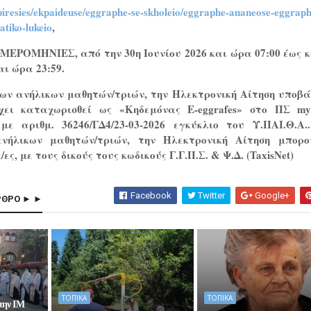
piresies/ekpaideuse/eggraphe-se-skholeio/eggraphe-ananeose-eggraph
atiko-lukeio
,
ΗΜΕΡΟΜΗΝΙΕΣ
, από την 30η Ιουνίου 2026 και ώρα 07:00 έως 
αι ώρα 23:59.
ων ανήλικων μαθητών/τριών, την Ηλεκτρονική Αίτηση υποβά
χει καταχωρισθεί ως «Κηδεμόνας E-eggrafes» στο ΠΣ mys
ε αριθμ. 36246/ΓΔ4/23-03-2026 εγκύκλιο του Υ.ΠΑΙ.Θ.Α.
νήλικων μαθητών/τριών, την Ηλεκτρονική Αίτηση μπορ
/ες, με τους δικούς τους κωδικούς Γ.Γ.Π.Σ. & Ψ.Δ. (TaxisNet)
Facebook
Twitter
Google+
ΡΘΡΟ ► ►
ΤΟΠΙΚΑ
ΤΟΠΙΚΑ
την ΙΜ