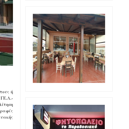
τους ή
ΓΕ.Λ.-
Αίτηση
γραφές
κτυακής