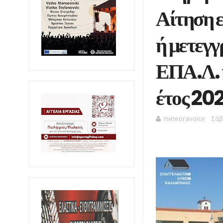
Αίτηση 
ή μετεγ
ΕΠΑ.Λ. κ
έτος 20
meteoravoice
Σάβ