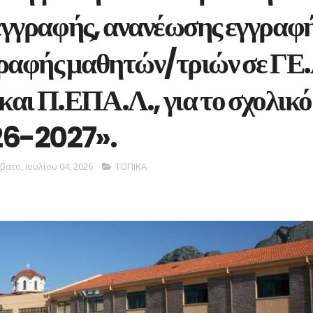
εγγραφής, ανανέωσης εγγραφ
γραφής μαθητών/τριών σε ΓΕ.
αι Π.ΕΠΑ.Λ., για το σχολικό
26-2027».
βατο, Ιουλίου 04, 2026
ΤΟΠΙΚΑ