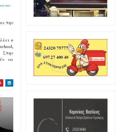
es-se-
και την
λλει ο
chool,
. Στην
ούν να