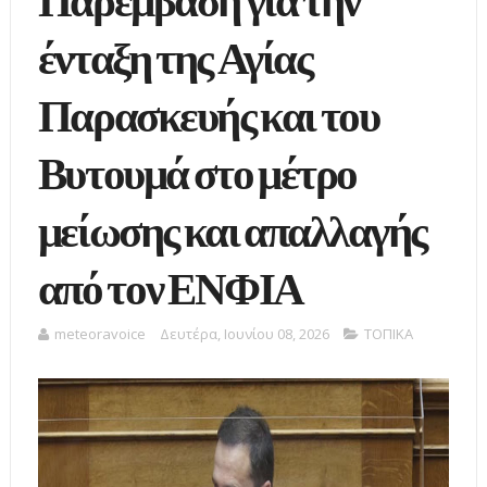
Παρέμβαση για την
ένταξη της Αγίας
Παρασκευής και του
Βυτουμά στο μέτρο
μείωσης και απαλλαγής
από τον ΕΝΦΙΑ
meteoravoice
Δευτέρα, Ιουνίου 08, 2026
ΤΟΠΙΚΑ