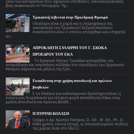
όλων των καταγγελιών που αφορούν υποθέσεις ενδοοικογενειακής
βίας ανακοίνωσε το Υπουργείο Πρ...
Τρικαλινή λεβεντιά στην Προεδρική Φρουρά
Ι διαίτερη είναι η χαρά και η υπερηφάνεια της
οικογένειας του Τρικαλινού Εύζωνα Νικόλαου
Αναστασόπουλου ο οποίος επιλέχθηκε και υπηρετεί
ως ...
ΑΠΡΟΚΛΗΤΗ ΣΥΛΛΗΨΗ ΤΟΥ Γ. ΣΚΟΚΑ
ΠΡΟΕΔΡΟΥ ΤΟΥ ΕΚΛ
Το Εργατικό Κέντρο Τρικάλων καταγγέλλει την
απαράδεκτη και απρόκλητη σύλληψη του προέδρου του Εργατικού
Κέντρου Λάρισας και μέλους της Γρα...
Εκπαίδευση στην χρήση απινιδωτή και πρώτων
βοηθειών
Σ τα πλαίσια των καλοκαιρινών δραστηριοτήτων, η
ενορία μας διοργάνωσε για τέταρτη φορά εκπαίδευση πάνω στην
χρήση απινιδωτή και πρώτων βοηθε...
Η ΠΥΡΙΝΗ ΚΟΛΑΣΗ
Γράφει ο Δρ. Κώστας Πατέρας, D . Ed ., M . Ed ., Ph . D .
Κάθε χρόνο, τέτοια εποχή, οι απογοητευμένοι πολίτες
της χώρας είναι στο ίδιο έ...