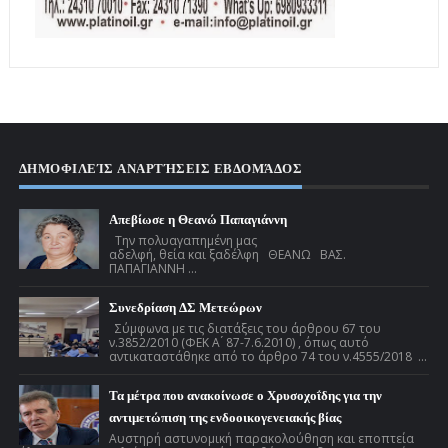
ΔΗΜΟΦΙΛΕΊΣ ΑΝΑΡΤΉΣΕΙΣ ΕΒΔΟΜΆΔΟΣ
Απεβίωσε η Θεανώ Παπαγιάννη
Την πολυαγαπημένη μας
αδελφή, θεία και ξαδέλφη ΘΕΑΝΩ ΒΑΣ.
ΠΑΠΑΓΙΑΝΝΗ ...
Συνεδρίαση ΔΣ Μετεώρων
Σύμφωνα με τις διατάξεις του άρθρου 67 του
ν.3852/2010 (ΦΕΚ Α ́ 87-7.6.2010) , όπως αυτό
αντικαταστάθηκε από το άρθρο 74 του ν.4555/2018 ...
Τα μέτρα που ανακοίνωσε ο Χρυσοχοΐδης για την
αντιμετώπιση της ενδοοικογενειακής βίας
Αυστηρή αστυνομική παρακολούθηση και εποπτεία