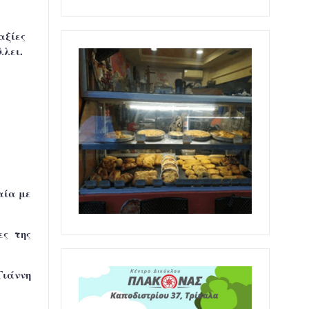
αξίες
λλει.
αία με
ες της
Γιάννη