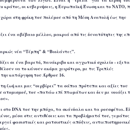
συμφέροντα των λίγων. Είναι η “τρέλα” για τα κέρδη του
ο κράτος, οι κυβερνήσεις, η Ευρωπαϊκή Ένωση και το ΝΑΤΟ, π
 χώρα στη φρίκη του πολέμου από τη Μέση Ανατολή έως την
ζει ένα αβέβαιο μέλλον, μακριά από τις δυνατότητες της επ
ιαρκώς νέα “Τέμπη” & “Βιολάντες”.
ίζει σε ένα βαρετό, πανάκριβο και αγχωτικό σχολείο - εξετα
θέλουν να το κάνουν ακόμα χειρότερο, με τις Τριπλές
 την κατάργηση του Άρθρου 16.
 τη ζωή και μας “σερβίρει” τα σάπια πρότυπα και αξίες του
υ ατομισμού, του «πατάω επί πτωμάτων και δεν με νοιάζει τ
ου».
ει στο DNA του την μπόχα, τα σκάνδαλα και τα ρουσφέτια. Ε
ένος, μέσα στις αντιθέσεις και τα προβλήματά του, γεμάτος
εργεί φασιστικές και ρατσιστικές απόψεις, αντιεπιστημονικέ
ρίες.