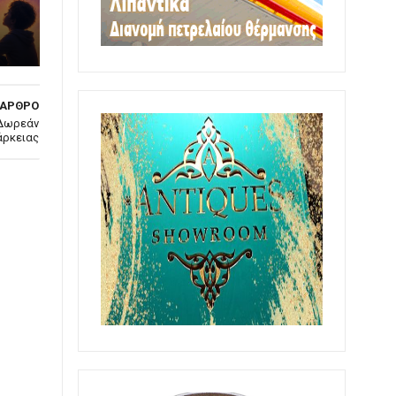
 ΑΡΘΡΟ
 Δωρεάν
άρκειας