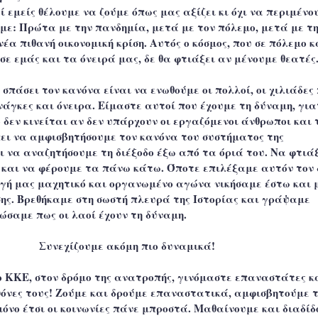
ί εμείς θέλουμε να ζούμε όπως μας αξίζει κι όχι να περιμένο
με: Πρώτα με την πανδημία, μετά με τον πόλεμο, μετά με τ
νέα πιθανή οικονομική κρίση. Αυτός ο κόσμος, που σε πόλεμο κ
 σε εμάς και τα όνειρά μας, δε θα φτιάξει αν μένουμε θεατές
 σπάσει τον κανόνα είναι να ενωθούμε οι πολλοί, οι χιλιάδες
ανάγκες και όνειρα. Είμαστε αυτοί που έχουμε τη δύναμη, για
 δεν κινείται αν δεν υπάρχουν οι εργαζόμενοι άνθρωποι και 
πει να αμφισβητήσουμε τον κανόνα του συστήματος της
ι να αναζητήσουμε τη διέξοδο έξω από τα όριά του. Να φτιά
ο και να φέρουμε τα πάνω κάτω. Όποτε επιλέξαμε αυτόν τον
ργή μας μαχητικό και οργανωμένο αγώνα νικήσαμε έστω και 
ης. Βρεθήκαμε στη σωστή πλευρά της Ιστορίας και γράψαμε
ώσαμε πως οι λαοί έχουν τη δύναμη.
Συνεχίζουμε ακόμη πιο δυναμικά!
ο ΚΚΕ, στον δρόμο της ανατροπής, γινόμαστε επαναστάτες κ
νόνες τους! Ζούμε και δρούμε επαναστατικά, αμφισβητούμε 
μόνο έτσι οι κοινωνίες πάνε μπροστά. Μαθαίνουμε και διαδί