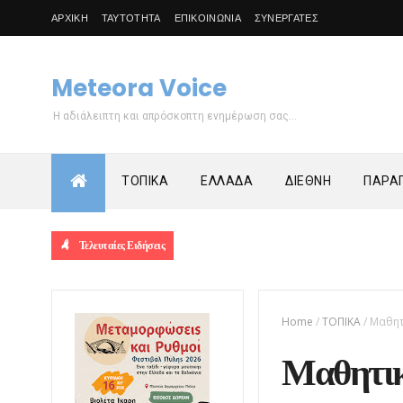
ΑΡΧΙΚΗ
ΤΑΥΤΟΤΗΤΑ
ΕΠΙΚΟΙΝΩΝΙΑ
ΣΥΝΕΡΓΑΤΕΣ
Meteora Voice
Η αδιάλειπτη και απρόσκοπτη ενημέρωση σας...
ΤΟΠΙΚΑ
ΕΛΛΑΔΑ
ΔΙΕΘΝΗ
ΠΑΡΑΠ
Τελευταίες Ειδήσεις
Home
/
ΤΟΠΙΚΑ
/
Μαθητ
Μαθητικ