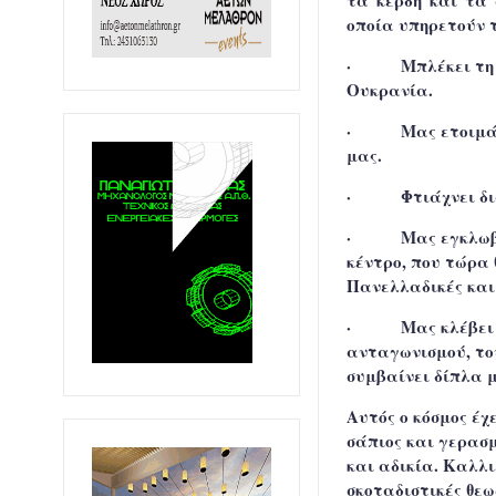
τα κέρδη και τα 
οποία υπηρετούν τ
·
Μπλέκει τη
Ουκρανία.
·
Μας ετοιμά
μας.
·
Φτιάχνει δ
·
Μας εγκλωβ
κέντρο, που τώρα 
Πανελλαδικές και
·
Mας κλέβει
ανταγωνισμού, το
συμβαίνει δίπλα μ
Αυτός ο κόσμος έχ
σάπιος και γερασμ
και αδικία. Καλλι
σκοταδιστικές θεω