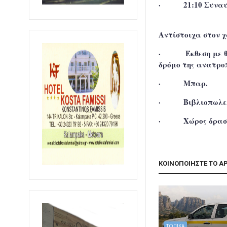
·
21:10
Συνα
Αντίστοιχα στον 
·
Έκθεση
με θ
δρόμο της ανατροπ
·
Μπαρ
.
·
Βιβλιοπωλε
·
Χώρος δρασ
ΚΟΙΝΟΠΟΙΗΣΤΕ ΤΟ Α
ΤΟΠΙΚΑ