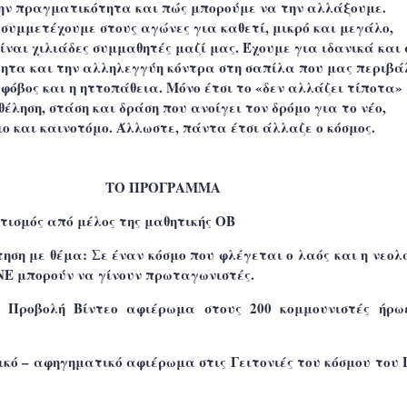
την πραγματικότητα και πώς μπορούμε να την αλλάξουμε.
συμμετέχουμε στους αγώνες για καθετί, μικρό και μεγάλο,
ίναι χιλιάδες συμμαθητές μαζί μας. Έχουμε για ιδανικά και 
τητα και την αλληλεγγύη κόντρα στη σαπίλα που μας περιβά
 φόβος και η ηττοπάθεια. Μόνο έτσι το «δεν αλλάζει τίποτα»
θέληση, στάση και δράση που ανοίγει τον δρόμο για το νέο,
ιο και καινοτόμο. Άλλωστε, πάντα έτσι άλλαζε ο κόσμος.
ΤΟ ΠΡΟΓΡΑΜΜΑ
ετισμός
από μέλος της μαθητικής ΟΒ
τηση
με θέμα: Σε έναν κόσμο που φλέγεται ο λαός και η νεολ
ΝΕ μπορούν να γίνουν πρωταγωνιστές.
5 Προβολή Βίντεο αφιέρωμα
στους 200 κομμουνιστές ήρω
σικό – αφηγηματικό αφιέρωμα
στις Γειτονιές του κόσμου του 