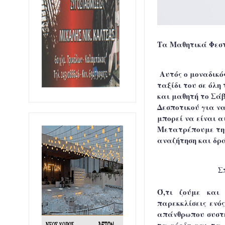
Τα Μαθητικά Φεστ
Αυτός ο μοναδικός
ταξίδι του σε όλ
και μαθητή το Σάβ
Δεσποτικού για να
μπορεί να είναι α
Μετατρέπουμε την
αναζήτηση και δρά
Σ
Ό,τι ζούμε και
παρεκκλίσεις ενό
απάνθρωπου συστή