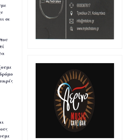
υμε
ην
αι σε
.
 που
τί
τα
ξουμε
 δρόμο
μικρές
αι
τους
δουμε