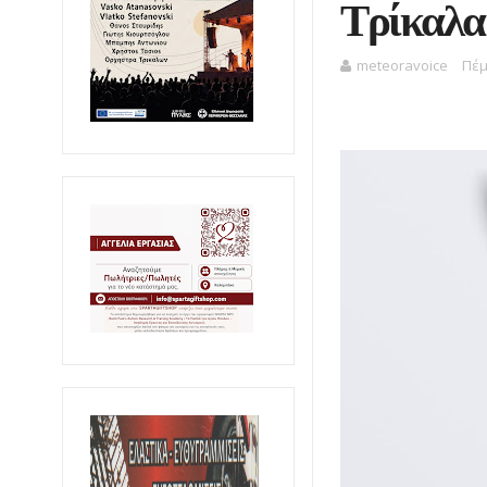
Τρίκαλα
meteoravoice
Πέμ