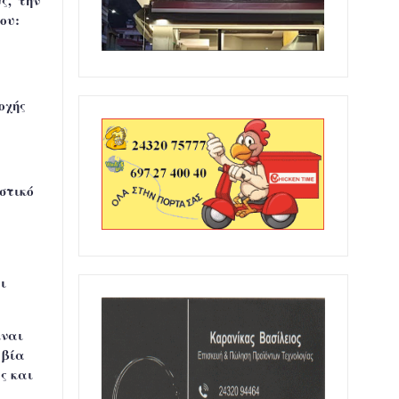
ς, την
ου:
οχής
στικό
ι
ίναι
 βία
ς και