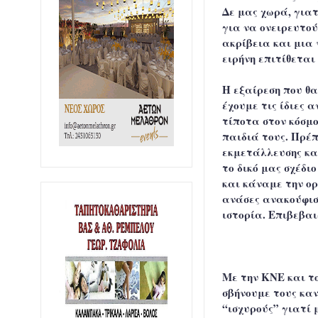
Δε μας χωρά, γιατ
για να ονειρευτού
ακρίβεια και μια 
ειρήνη επιτίθεται
Η εξαίρεση που θα
έχουμε τις ίδιες 
τίποτα στον κόσμο
παιδιά τους. Πρέ
εκμετάλλευσης κα
το δικό μας σχέδι
και κάναμε την ο
ανάσες ανακούφισ
ιστορία. Επιβεβαι
Με την ΚΝΕ και τ
σβήνουμε τους κα
“ισχυρούς” γιατί 