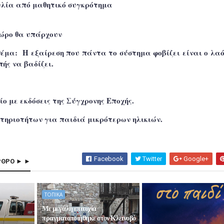
υλία
από μαθητικό συγκρότημα
χώρο θα υπάρχουν
έμα: Η εξαίρεση που πάντα το σύστημα φοβίζει είναι ο λαό
ής να βαδίζει.
ίο
με εκδόσεις της Σύγχρονης Εποχής.
τηριοτήτων
για παιδιά μικρότερων ηλικιών.
Facebook
Twitter
Google+
ΡΘΡΟ ► ►
ΤΟΠΙΚΑ
Με μεγάλη επιτυχία
πραγματοποιήθηκε στον Κλεινοβό