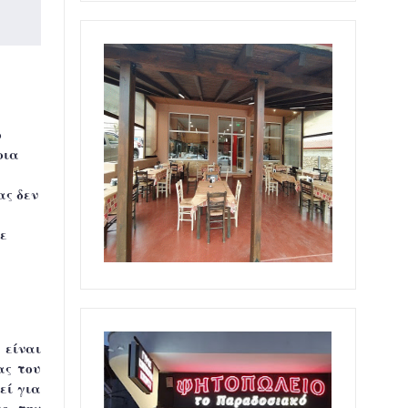
ο
ρια
ας δεν
σε
είναι
ας του
εί για