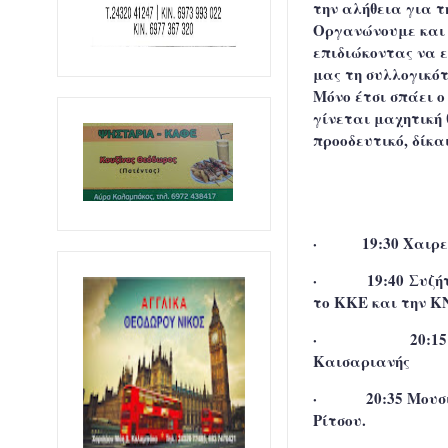
την αλήθεια για 
Οργανώνουμε και 
επιδιώκοντας να ε
μας τη συλλογικό
Μόνο έτσι σπάει ο
γίνεται μαχητική 
προοδευτικό, δίκα
·
19:30 Χαιρ
·
19:40 Συζή
το ΚΚΕ και την Κ
·
20:1
Καισαριανής
·
20:35 Μου
Ρίτσου.