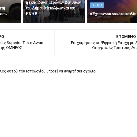
η εκπαίδευση Πρώτων Βοηθειών
ΤΟΠΙΚΑ
ετή
του Δήμου Μετεώρων και του
άτων
ΕΚΑΒ
«Έχε τον νου σου στο παιδί»
ΡΟ
ΕΠΟΜΕΝΟ
εις Superior Taste Award
Επιχειρήσεις σε Ψηφιακή Εποχή με
 της ΟΜΗΡΟΣ
Υπογραφές Τριετούς Δι
λος αυτού του ιστολογίου μπορεί να αναρτήσει σχόλιο.