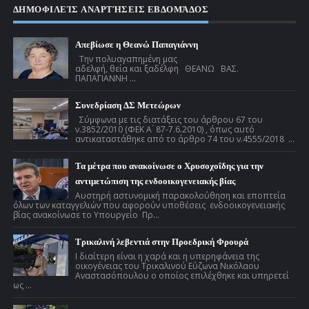
ΔΗΜΟΦΙΛΕΊΣ ΑΝΑΡΤΉΣΕΙΣ ΕΒΔΟΜΆΔΟΣ
Απεβίωσε η Θεανώ Παπαγιάννη
Την πολυαγαπημένη μας
αδελφή, θεία και ξαδέλφη ΘΕΑΝΩ ΒΑΣ.
ΠΑΠΑΓΙΑΝΝΗ ...
Συνεδρίαση ΔΣ Μετεώρων
Σύμφωνα με τις διατάξεις του άρθρου 67 του
ν.3852/2010 (ΦΕΚ Α ́ 87-7.6.2010) , όπως αυτό
αντικαταστάθηκε από το άρθρο 74 του ν.4555/2018 ...
Τα μέτρα που ανακοίνωσε ο Χρυσοχοΐδης για την
αντιμετώπιση της ενδοοικογενειακής βίας
Αυστηρή αστυνομική παρακολούθηση και εποπτεία
όλων των καταγγελιών που αφορούν υποθέσεις ενδοοικογενειακής
βίας ανακοίνωσε το Υπουργείο Πρ...
Τρικαλινή λεβεντιά στην Προεδρική Φρουρά
Ι διαίτερη είναι η χαρά και η υπερηφάνεια της
οικογένειας του Τρικαλινού Εύζωνα Νικόλαου
Αναστασόπουλου ο οποίος επιλέχθηκε και υπηρετεί
ως ...