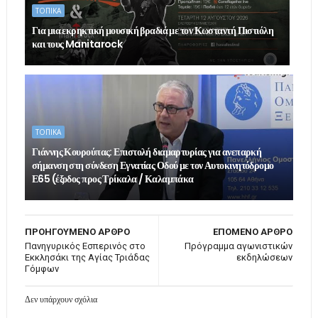
ΤΟΠΙΚΑ
Για μια εκρηκτική μουσική βραδιά με τον Κωσταντή Πιστιόλη
και τους Manitarock
ΤΟΠΙΚΑ
Γιάννης Κουρούπας: Επιστολή διαμαρτυρίας για ανεπαρκή
σήμανση στη σύνδεση Εγνατίας Οδού με τον Αυτοκινητόδρομο
Ε65 (έξοδος προς Τρίκαλα / Καλαμπάκα
ΠΡΟΗΓΟΥΜΕΝΟ ΑΡΘΡΟ
ΕΠΟΜΕΝΟ ΑΡΘΡΟ
Πανηγυρικός Εσπερινός στο
Πρόγραμμα αγωνιστικών
Εκκλησάκι της Αγίας Τριάδας
εκδηλώσεων
Γόμφων
Δεν υπάρχουν σχόλια