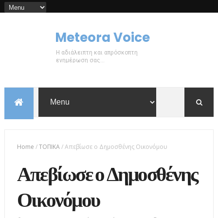
Meteora Voice
Η αδιάλειπτη και απρόσκοπτη
ενημέρωση σας...
Home
/
ΤΟΠΙΚΑ
/
Απεβίωσε ο Δημοσθένης Οικονόμου
Απεβίωσε ο Δημοσθένης
Οικονόμου