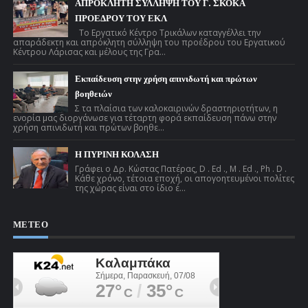
ΑΠΡΟΚΛΗΤΗ ΣΥΛΛΗΨΗ ΤΟΥ Γ. ΣΚΟΚΑ
ΠΡΟΕΔΡΟΥ ΤΟΥ ΕΚΛ
Το Εργατικό Κέντρο Τρικάλων καταγγέλλει την
απαράδεκτη και απρόκλητη σύλληψη του προέδρου του Εργατικού
Κέντρου Λάρισας και μέλους της Γρα...
Εκπαίδευση στην χρήση απινιδωτή και πρώτων
βοηθειών
Σ τα πλαίσια των καλοκαιρινών δραστηριοτήτων, η
ενορία μας διοργάνωσε για τέταρτη φορά εκπαίδευση πάνω στην
χρήση απινιδωτή και πρώτων βοηθε...
Η ΠΥΡΙΝΗ ΚΟΛΑΣΗ
Γράφει ο Δρ. Κώστας Πατέρας, D . Ed ., M . Ed ., Ph . D .
Κάθε χρόνο, τέτοια εποχή, οι απογοητευμένοι πολίτες
της χώρας είναι στο ίδιο έ...
ΜΕΤΕΟ