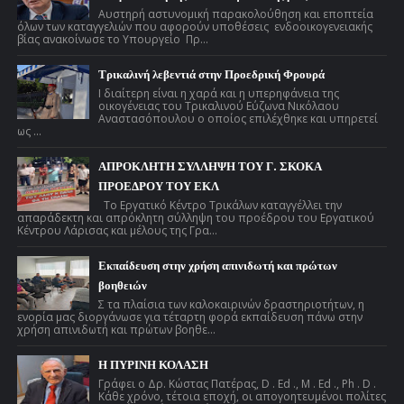
Αυστηρή αστυνομική παρακολούθηση και εποπτεία
όλων των καταγγελιών που αφορούν υποθέσεις ενδοοικογενειακής
βίας ανακοίνωσε το Υπουργείο Πρ...
Τρικαλινή λεβεντιά στην Προεδρική Φρουρά
Ι διαίτερη είναι η χαρά και η υπερηφάνεια της
οικογένειας του Τρικαλινού Εύζωνα Νικόλαου
Αναστασόπουλου ο οποίος επιλέχθηκε και υπηρετεί
ως ...
ΑΠΡΟΚΛΗΤΗ ΣΥΛΛΗΨΗ ΤΟΥ Γ. ΣΚΟΚΑ
ΠΡΟΕΔΡΟΥ ΤΟΥ ΕΚΛ
Το Εργατικό Κέντρο Τρικάλων καταγγέλλει την
απαράδεκτη και απρόκλητη σύλληψη του προέδρου του Εργατικού
Κέντρου Λάρισας και μέλους της Γρα...
Εκπαίδευση στην χρήση απινιδωτή και πρώτων
βοηθειών
Σ τα πλαίσια των καλοκαιρινών δραστηριοτήτων, η
ενορία μας διοργάνωσε για τέταρτη φορά εκπαίδευση πάνω στην
χρήση απινιδωτή και πρώτων βοηθε...
Η ΠΥΡΙΝΗ ΚΟΛΑΣΗ
Γράφει ο Δρ. Κώστας Πατέρας, D . Ed ., M . Ed ., Ph . D .
Κάθε χρόνο, τέτοια εποχή, οι απογοητευμένοι πολίτες