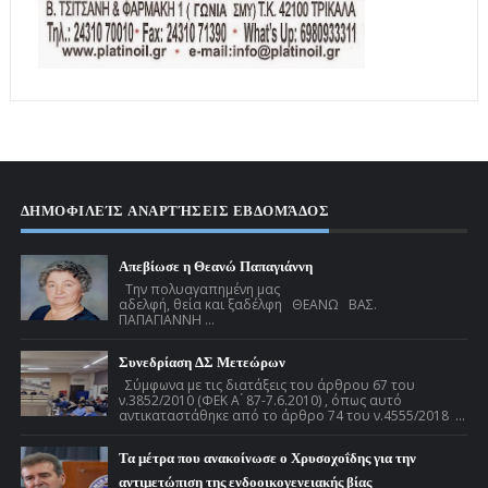
ΔΗΜΟΦΙΛΕΊΣ ΑΝΑΡΤΉΣΕΙΣ ΕΒΔΟΜΆΔΟΣ
Απεβίωσε η Θεανώ Παπαγιάννη
Την πολυαγαπημένη μας
αδελφή, θεία και ξαδέλφη ΘΕΑΝΩ ΒΑΣ.
ΠΑΠΑΓΙΑΝΝΗ ...
Συνεδρίαση ΔΣ Μετεώρων
Σύμφωνα με τις διατάξεις του άρθρου 67 του
ν.3852/2010 (ΦΕΚ Α ́ 87-7.6.2010) , όπως αυτό
αντικαταστάθηκε από το άρθρο 74 του ν.4555/2018 ...
Τα μέτρα που ανακοίνωσε ο Χρυσοχοΐδης για την
αντιμετώπιση της ενδοοικογενειακής βίας