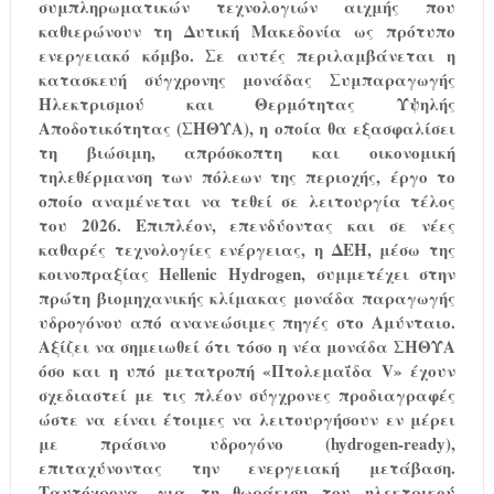
συμπληρωματικών τεχνολογιών αιχμής που
καθιερώνουν τη Δυτική Μακεδονία ως πρότυπο
ενεργειακό κόμβο. Σε αυτές περιλαμβάνεται η
κατασκευή σύγχρονης μονάδας Συμπαραγωγής
Ηλεκτρισμού και Θερμότητας Υψηλής
Αποδοτικότητας (ΣΗΘΥΑ), η οποία θα εξασφαλίσει
τη βιώσιμη, απρόσκοπτη και οικονομική
τηλεθέρμανση των πόλεων της περιοχής, έργο το
οποίο αναμένεται να τεθεί σε λειτουργία τέλος
του 2026. Επιπλέον, επενδύοντας και σε νέες
καθαρές τεχνολογίες ενέργειας, η ΔΕΗ, μέσω της
κοινοπραξίας
Hellenic
Hydrogen
, συμμετέχει στην
πρώτη βιομηχανικής κλίμακας μονάδα παραγωγής
υδρογόνου από ανανεώσιμες πηγές στο Αμύνταιο.
Αξίζει να σημειωθεί ότι τόσο η νέα μονάδα ΣΗΘΥΑ
όσο και η υπό μετατροπή «Πτολεμαΐδα
V
» έχουν
σχεδιαστεί με τις πλέον σύγχρονες προδιαγραφές
ώστε να είναι έτοιμες να λειτουργήσουν εν μέρει
με πράσινο υδρογόνο (
hydrogen
-
ready
),
επιταχύνοντας την ενεργειακή μετάβαση.
Ταυτόχρονα, για τη θωράκιση του ηλεκτρικού