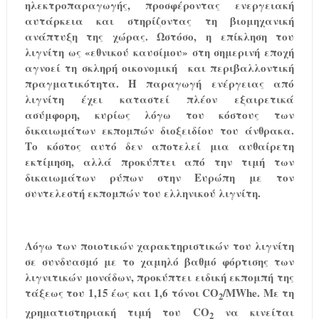
ηλεκτροπαραγωγής, προσφέροντας ενεργειακή
αυτάρκεια και στηρίζοντας τη βιομηχανική
ανάπτυξη της χώρας. Ωστόσο, η επίκληση του
λιγνίτη ως «εθνικού καυσίμου» στη σημερινή εποχή
αγνοεί τη σκληρή οικονομική
και περιβαλλοντική
πραγματικότητα. Η παραγωγή ενέργειας από
λιγνίτη έχει καταστεί πλέον εξαιρετικά
ασύμφορη, κυρίως λόγω του κόστους των
δικαιωμάτων εκπομπών διοξειδίου του άνθρακα.
Το κόστος αυτό δεν αποτελεί μια αυθαίρετη
εκτίμηση, αλλά προκύπτει από την τιμή των
δικαιωμάτων ρύπων στην Ευρώπη με τον
συντελεστή εκπομπών του ελληνικού λιγνίτη.
Λόγω των ποιοτικών χαρακτηριστικών του λιγνίτη
σε συνδυασμό με το χαμηλό βαθμό φόρτισης των
λιγνιτικών μονάδων, προκύπτει ειδική εκπομπή της
τάξεως του 1,15 έως και 1,6 τόνοι CO
/MWhe. Με τη
2
χρηματιστηριακή τιμή του CO
να κινείται
2