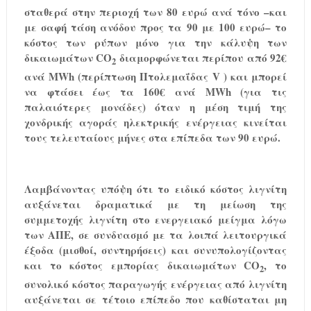
σταθερά στην περιοχή των 80 ευρώ ανά τόνο –και
με σαφή τάση ανόδου προς τα 90 με 100 ευρώ– το
κόστος των ρύπων μόνο για την κάλυψη των
δικαιωμάτων CO
διαμορφώνεται περίπου από 92€
2
ανά MWh (περίπτωση Πτολεμαΐδας
V
) και μπορεί
να φτάσει έως τα 160€ ανά MWh (για τις
παλαιότερες μονάδες) όταν η μέση τιμή της
χονδρικής αγοράς ηλεκτρικής ενέργειας κινείται
τους τελευταίους μήνες στα επίπεδα των 90 ευρώ.
Λαμβάνοντας υπόψη ότι το ειδικό κόστος λιγνίτη
αυξάνεται δραματικά με τη μείωση της
συμμετοχής λιγνίτη στο ενεργειακό μείγμα λόγω
των ΑΠΕ, σε συνδυασμό με τα λοιπά λειτουργικά
έξοδα (μισθοί, συντηρήσεις) και συνυπολογίζοντας
και το κόστος εμπορίας δικαιωμάτων CO
, το
2
συνολικό κόστος παραγωγής ενέργειας από λιγνίτη
αυξάνεται σε τέτοιο επίπεδο που καθίσταται μη