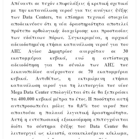
Απέναντι σε τυχόν επιφυλάξεις ή κριτική σχετικά
με την κατανάλωση νερού για τις ανάγκες ψύξης
των
Data
Centers
, τα επίσημα τεχνικά στοιχεία
αποδεικνύουν ότι η νέα δραστηριότητα αποτελεί
πρότυπο ορθολογικής διαχείρισης και προστασίας
των υδάτινων πόρων. Συγκεκριμένα, η αρχικά
αδειοδοτημένη ετήσια κατανάλωση νερού για τον
ΑΗΣ Αγίου Δημητρίου ανερχόταν σε 30
εκατομμύρια κυβικά, ενώ η αντίστοιχη
αδειοδότηση για το σύνολο των ΑΗΣ του
λεκανοπεδίου ανέρχονταν σε 70 εκατομμύρια
κυβικά. Αντιθέτως, η εκτιμώμενη ετήσια
κατανάλωση νερού για τη λειτουργία του νέου
Mega
Data
Center
υπολογίζεται ότι δε θα ξεπεράσει
τα 400.000 κυβικά μέτρα το έτος. Η ποσότητα αυτή
αντιπροσωπεύει μόλις το 0,6% του νερού που
απαιτούσε η παλαιά λιγνιτική δραστηριότητα.
Αυτή η εντυπωσιακή εξοικονόμηση επιτυγχάνεται
διότι το σύστημα ψύξης του
Data
Center
θα
λειτουργεί ως κλειστό, ανακυκλούμενο κύκλωμα,