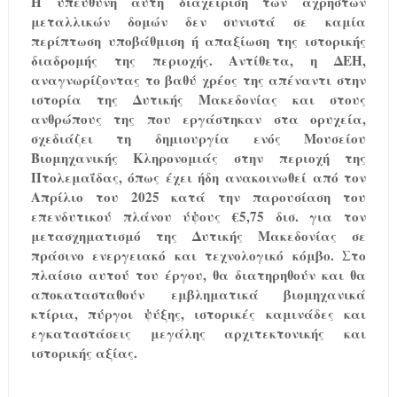
Η υπεύθυνη αυτή διαχείριση των άχρηστων
μεταλλικών δομών δεν συνιστά σε καμία
περίπτωση υποβάθμιση ή απαξίωση της ιστορικής
διαδρομής της περιοχής. Αντίθετα, η ΔΕΗ,
αναγνωρίζοντας το βαθύ χρέος της απέναντι στην
ιστορία της Δυτικής Μακεδονίας και στους
ανθρώπους της που εργάστηκαν στα ορυχεία,
σχεδιάζει τη δημιουργία ενός Μουσείου
Βιομηχανικής Κληρονομιάς στην περιοχή της
Πτολεμαΐδας, όπως έχει ήδη ανακοινωθεί από τον
Απρίλιο του 2025 κατά την παρουσίαση του
επενδυτικού πλάνου ύψους €5,75 δισ. για τον
μετασχηματισμό της Δυτικής Μακεδονίας σε
πράσινο ενεργειακό και τεχνολογικό κόμβο. Στο
πλαίσιο αυτού του έργου,
θα διατηρηθούν και θα
αποκατασταθούν
εμβληματικά βιομηχανικά
κτίρια, πύργοι ψύξης, ιστορικές καμινάδες και
εγκαταστάσεις μεγάλης αρχιτεκτονικής και
ιστορικής αξίας.