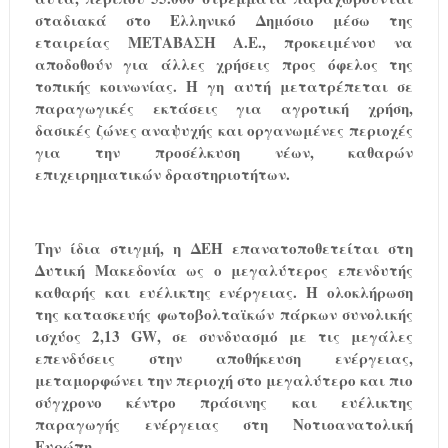
σταδιακά στο Ελληνικό Δημόσιο μέσω της
εταιρείας ΜΕΤΑΒΑΣΗ Α.Ε., προκειμένου να
αποδοθούν για άλλες χρήσεις προς όφελος της
τοπικής κοινωνίας. Η γη αυτή μετατρέπεται σε
παραγωγικές εκτάσεις για αγροτική χρήση,
δασικές ζώνες αναψυχής και οργανωμένες περιοχές
για την προσέλκυση νέων, καθαρών
επιχειρηματικών δραστηριοτήτων.
Την ίδια στιγμή, η ΔΕΗ επανατοποθετείται στη
Δυτική Μακεδονία ως ο μεγαλύτερος επενδυτής
καθαρής και ευέλικτης ενέργειας. Η ολοκλήρωση
της κατασκευής φωτοβολταϊκών πάρκων συνολικής
ισχύος 2,13
GW
, σε συνδυασμό με τις μεγάλες
επενδύσεις στην αποθήκευση ενέργειας,
μεταμορφώνει την περιοχή στο μεγαλύτερο και πιο
σύγχρονο κέντρο πράσινης και ευέλικτης
παραγωγής ενέργειας στη Νοτιοανατολική
Ευρώπη.