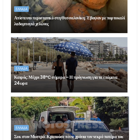
ΕΛΛΑΔΑ
Απίστευτο περιστατικό στη Θεσσαλονίκη: Έβαψαν με πορτοκαλί
λαδομπογιά χελώνες
ΕΛΛΑΔΑ
Καιρός: Μέχρι 38°C σήμερα – Η πρόγνωση για τα επόμενα
24ωρα
ΕΛΛΑΔΑ
Σοκ στον Μυστρά: Κρατούσε πέντε χρόνια τον νεκρό πατέρα του