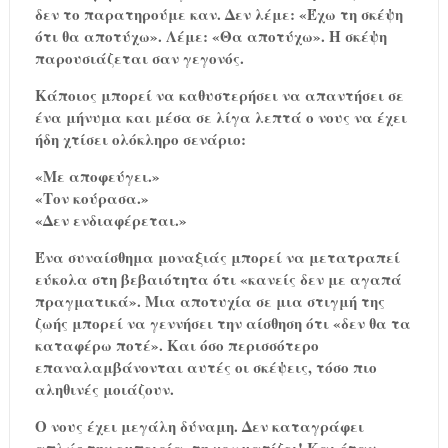
δεν το παρατηρούμε καν. Δεν λέμε: «Έχω τη σκέψη
ότι θα αποτύχω». Λέμε: «Θα αποτύχω». Η σκέψη
παρουσιάζεται σαν γεγονός.
Κάποιος μπορεί να καθυστερήσει να απαντήσει σε
ένα μήνυμα και μέσα σε λίγα λεπτά ο νους να έχει
ήδη χτίσει ολόκληρο σενάριο:
«Με αποφεύγει.»
«Τον κούρασα.»
«Δεν ενδιαφέρεται.»
Ένα συναίσθημα μοναξιάς μπορεί να μετατραπεί
εύκολα στη βεβαιότητα ότι «κανείς δεν με αγαπά
πραγματικά». Μια αποτυχία σε μια στιγμή της
ζωής μπορεί να γεννήσει την αίσθηση ότι «δεν θα τα
καταφέρω ποτέ». Και όσο περισσότερο
επαναλαμβάνονται αυτές οι σκέψεις, τόσο πιο
αληθινές μοιάζουν.
Ο νους έχει μεγάλη δύναμη. Δεν καταγράφει
απλώς την εμπειρία, τη χρωματίζει! Και όταν