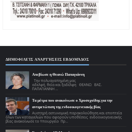
ΔΗΜΟΦΙΛΕΊΣ ΑΝΑΡΤΉΣΕΙΣ ΕΒΔΟΜΆΔΟΣ
Απεβίωσε η Θεανώ Παπαγιάννη
Την πολυαγαπημένη μας
αδελφή, θεία και ξαδέλφη ΘΕΑΝΩ ΒΑΣ.
ΠΑΠΑΓΙΑΝΝΗ ...
Τα μέτρα που ανακοίνωσε ο Χρυσοχοΐδης για την
αντιμετώπιση της ενδοοικογενειακής βίας
Αυστηρή αστυνομική παρακολούθηση και εποπτεία
όλων των καταγγελιών που αφορούν υποθέσεις ενδοοικογενειακής
βίας ανακοίνωσε το Υπουργείο Πρ...