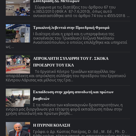
Συνεδρίαση ΔΣ Μετεώρων
Σύμφωνα με τις διατάξεις του άρθρου 67 του
ν.3852/2010 (ΦΕΚ Α ́ 87-7.6.2010) , όπως αυτό
αντικαταστάθηκε από το άρθρο 74 του ν.4555/2018 ...
Τρικαλινή λεβεντιά στην Προεδρική Φρουρά
Ι διαίτερη είναι η χαρά και η υπερηφάνεια της
οικογένειας του Τρικαλινού Εύζωνα Νικόλαου
Αναστασόπουλου ο οποίος επιλέχθηκε και υπηρετεί
ως ...
ΑΠΡΟΚΛΗΤΗ ΣΥΛΛΗΨΗ ΤΟΥ Γ. ΣΚΟΚΑ
ΠΡΟΕΔΡΟΥ ΤΟΥ ΕΚΛ
Το Εργατικό Κέντρο Τρικάλων καταγγέλλει την
απαράδεκτη και απρόκλητη σύλληψη του προέδρου του Εργατικού
Κέντρου Λάρισας και μέλους της Γρα...
Εκπαίδευση στην χρήση απινιδωτή και πρώτων
βοηθειών
Σ τα πλαίσια των καλοκαιρινών δραστηριοτήτων, η
ενορία μας διοργάνωσε για τέταρτη φορά εκπαίδευση πάνω στην
χρήση απινιδωτή και πρώτων βοηθε...
Η ΠΥΡΙΝΗ ΚΟΛΑΣΗ
Γράφει ο Δρ. Κώστας Πατέρας, D . Ed ., M . Ed ., Ph . D .
Κάθε χρόνο, τέτοια εποχή, οι απογοητευμένοι πολίτες