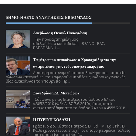
ΔΗΜΟΦΙΛΕΊΣ ΑΝΑΡΤΉΣΕΙΣ ΕΒΔΟΜΆΔΟΣ
Απεβίωσε η Θεανώ Παπαγιάννη
Την πολυαγαπημένη μας
αδελφή, θεία και ξαδέλφη ΘΕΑΝΩ ΒΑΣ.
ΠΑΠΑΓΙΑΝΝΗ ...
Τα μέτρα που ανακοίνωσε ο Χρυσοχοΐδης για την
αντιμετώπιση της ενδοοικογενειακής βίας
Αυστηρή αστυνομική παρακολούθηση και εποπτεία
όλων των καταγγελιών που αφορούν υποθέσεις ενδοοικογενειακής
βίας ανακοίνωσε το Υπουργείο Πρ...
Συνεδρίαση ΔΣ Μετεώρων
Σύμφωνα με τις διατάξεις του άρθρου 67 του
ν.3852/2010 (ΦΕΚ Α ́ 87-7.6.2010) , όπως αυτό
αντικαταστάθηκε από το άρθρο 74 του ν.4555/2018 ...
Η ΠΥΡΙΝΗ ΚΟΛΑΣΗ
Γράφει ο Δρ. Κώστας Πατέρας, D . Ed ., M . Ed ., Ph . D .
Κάθε χρόνο, τέτοια εποχή, οι απογοητευμένοι πολίτες
της χώρας είναι στο ίδιο έ...