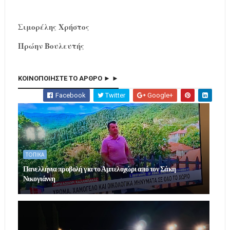
Σιμορέλης Χρήστος
Πρώην Βουλευτής
ΚΟΙΝΟΠΟΙΗΣΤΕ ΤΟ ΑΡΘΡΟ ► ►
Facebook
Twitter
Google+
ΤΟΠΙΚΑ
Πανελλήνια προβολή για το Αμπελοχώρι από τον Σάκη
Νικογιάννη