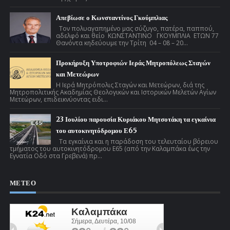
Απεβίωσε ο Κωνσταντίνος Γκούμπλιας
Τον πολυαγαπημένο μας σύζυγο, πατέρα, παππού,
αδελφό και θείο ΚΩΝΣΤΑΝΤΙΝΟ ΓΚΟΥΜΠΛΙΑ ΕΤΩΝ 77
Θανόντα κηδεύουμε την Τρίτη 04 – 08 – 20...
Προκήρυξη Υποτροφιών Ιεράς Μητροπόλεως Σταγών
και Μετεώρων
Η Ιερά Μητρόπολις Σταγών και Μετεώρων, διά της
Μητροπολιτικής Ακαδημίας Θεολογικών και Ιστορικών Μελετών Αγίων
Μετεώρων, επιδεικνύοντας ειδι...
23 Ιουλίου παρουσία Κυριάκου Μητσοτάκη τα εγκαίνια
του αυτοκινητόδρομου Ε65
Τα εγκαίνια και η παράδοση του τελευταίου βόρειου
τμήματος του αυτοκινητόδρομου Ε65 (από την Καλαμπάκα έως την
Εγνατία Οδό στα Γρεβενά) πρ...
ΜΕΤΕΟ