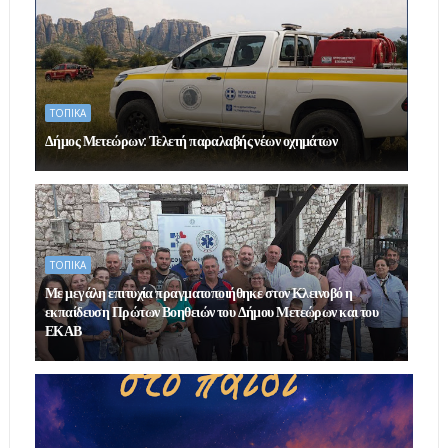
ΤΟΠΙΚΑ
Δήμος Μετεώρων: Τελετή παραλαβής νέων οχημάτων
ΤΟΠΙΚΑ
Με μεγάλη επιτυχία πραγματοποιήθηκε στον Κλεινοβό η
εκπαίδευση Πρώτων Βοηθειών του Δήμου Μετεώρων και του
ΕΚΑΒ