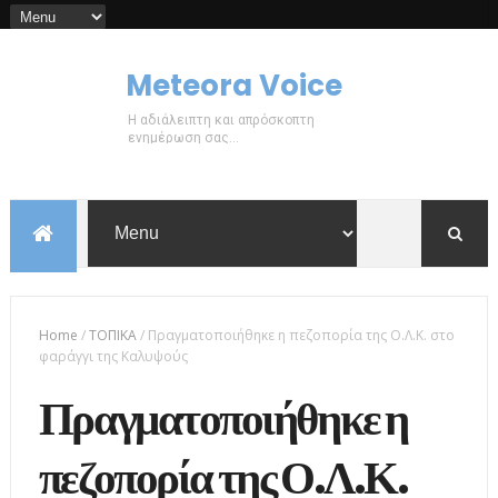
Meteora Voice
Η αδιάλειπτη και απρόσκοπτη
ενημέρωση σας...
Home
/
ΤΟΠΙΚΑ
/
Πραγματοποιήθηκε η πεζοπορία της Ο.Λ.Κ. στο
φαράγγι της Καλυψούς
Πραγματοποιήθηκε η
πεζοπορία της Ο.Λ.Κ.