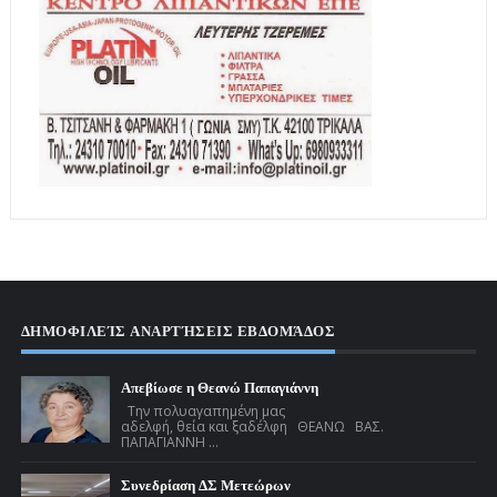
ΔΗΜΟΦΙΛΕΊΣ ΑΝΑΡΤΉΣΕΙΣ ΕΒΔΟΜΆΔΟΣ
Απεβίωσε η Θεανώ Παπαγιάννη
Την πολυαγαπημένη μας
αδελφή, θεία και ξαδέλφη ΘΕΑΝΩ ΒΑΣ.
ΠΑΠΑΓΙΑΝΝΗ ...
Συνεδρίαση ΔΣ Μετεώρων