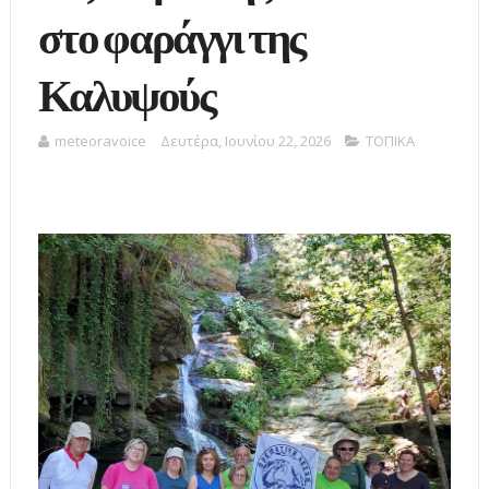
στο φαράγγι της
Καλυψούς
meteoravoice
Δευτέρα, Ιουνίου 22, 2026
ΤΟΠΙΚΑ