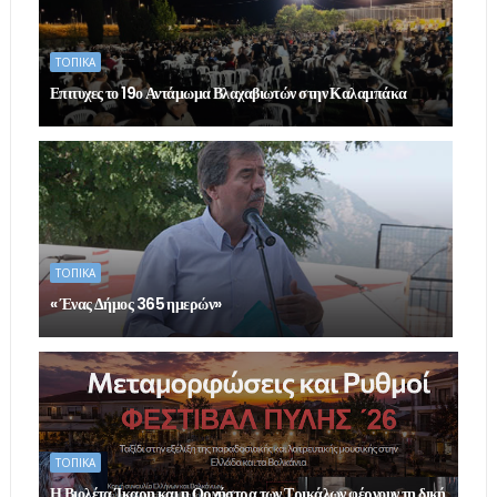
ΤΟΠΙΚΑ
Επιτυχες το 19ο Αντάμωμα Βλαχαβιωτών στην Καλαμπάκα
ΤΟΠΙΚΑ
« Ένας Δήμος 365 ημερών»
ΤΟΠΙΚΑ
Η Βιολέτα Ίκαρη και η Ορχήστρα των Τρικάλων φέρνουν τη δική