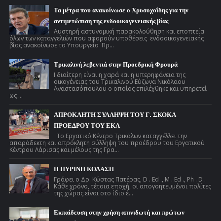
Τα μέτρα που ανακοίνωσε ο Χρυσοχοΐδης για την
αντιμετώπιση της ενδοοικογενειακής βίας
Αυστηρή αστυνομική παρακολούθηση και εποπτεία
όλων των καταγγελιών που αφορούν υποθέσεις ενδοοικογενειακής
βίας ανακοίνωσε το Υπουργείο Πρ...
Τρικαλινή λεβεντιά στην Προεδρική Φρουρά
Ι διαίτερη είναι η χαρά και η υπερηφάνεια της
οικογένειας του Τρικαλινού Εύζωνα Νικόλαου
Αναστασόπουλου ο οποίος επιλέχθηκε και υπηρετεί
ως ...
ΑΠΡΟΚΛΗΤΗ ΣΥΛΛΗΨΗ ΤΟΥ Γ. ΣΚΟΚΑ
ΠΡΟΕΔΡΟΥ ΤΟΥ ΕΚΛ
Το Εργατικό Κέντρο Τρικάλων καταγγέλλει την
απαράδεκτη και απρόκλητη σύλληψη του προέδρου του Εργατικού
Κέντρου Λάρισας και μέλους της Γρα...
Η ΠΥΡΙΝΗ ΚΟΛΑΣΗ
Γράφει ο Δρ. Κώστας Πατέρας, D . Ed ., M . Ed ., Ph . D .
Κάθε χρόνο, τέτοια εποχή, οι απογοητευμένοι πολίτες
της χώρας είναι στο ίδιο έ...
Εκπαίδευση στην χρήση απινιδωτή και πρώτων