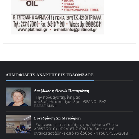
ΔΗΜΟΦΙΛΕΊΣ ΑΝΑΡΤΉΣΕΙΣ ΕΒΔΟΜΆΔΟΣ
Απεβίωσε η Θεανώ Παπαγιάννη
Την πολυαγαπημένη μας
αδελφή, θεία και ξαδέλφη ΘΕΑΝΩ ΒΑΣ.
ΠΑΠΑΓΙΑΝΝΗ ...
Συνεδρίαση ΔΣ Μετεώρων
Σύμφωνα με τις διατάξεις του άρθρου 67 του
ν.3852/2010 (ΦΕΚ Α ́ 87-7.6.2010) , όπως αυτό
αντικαταστάθηκε από το άρθρο 74 του ν.4555/2018 ...