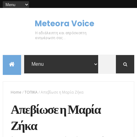
Meteora Voice
Η αδιάλειπτη και απρόσκοπτη
ενημέρωση σας...
Home
/
ΤΟΠΙΚΑ
/
Απεβίωσε η Μαρία Ζήκα
Απεβίωσε η Μαρία
Ζήκα