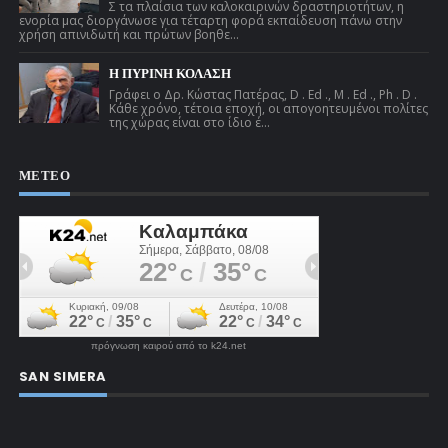
Σ τα πλαίσια των καλοκαιρινών δραστηριοτήτων, η
ενορία μας διοργάνωσε για τέταρτη φορά εκπαίδευση πάνω στην
χρήση απινιδωτή και πρώτων βοηθε...
Η ΠΥΡΙΝΗ ΚΟΛΑΣΗ
Γράφει ο Δρ. Κώστας Πατέρας, D . Ed ., M . Ed ., Ph . D .
Κάθε χρόνο, τέτοια εποχή, οι απογοητευμένοι πολίτες
της χώρας είναι στο ίδιο έ...
ΜΕΤΕΟ
πρόγνωση καιρού από το k24.net
SAN SIMERA