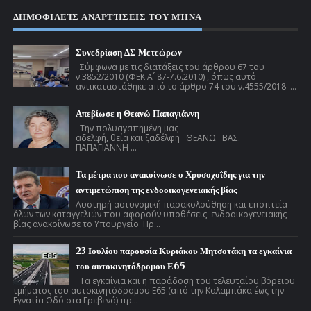
ΔΗΜΟΦΙΛΕΊΣ ΑΝΑΡΤΉΣΕΙΣ ΤΟΥ ΜΉΝΑ
Συνεδρίαση ΔΣ Μετεώρων
Σύμφωνα με τις διατάξεις του άρθρου 67 του
ν.3852/2010 (ΦΕΚ Α ́ 87-7.6.2010) , όπως αυτό
αντικαταστάθηκε από το άρθρο 74 του ν.4555/2018 ...
Απεβίωσε η Θεανώ Παπαγιάννη
Την πολυαγαπημένη μας
αδελφή, θεία και ξαδέλφη ΘΕΑΝΩ ΒΑΣ.
ΠΑΠΑΓΙΑΝΝΗ ...
Τα μέτρα που ανακοίνωσε ο Χρυσοχοΐδης για την
αντιμετώπιση της ενδοοικογενειακής βίας
Αυστηρή αστυνομική παρακολούθηση και εποπτεία
όλων των καταγγελιών που αφορούν υποθέσεις ενδοοικογενειακής
βίας ανακοίνωσε το Υπουργείο Πρ...
23 Ιουλίου παρουσία Κυριάκου Μητσοτάκη τα εγκαίνια
του αυτοκινητόδρομου Ε65
Τα εγκαίνια και η παράδοση του τελευταίου βόρειου
τμήματος του αυτοκινητόδρομου Ε65 (από την Καλαμπάκα έως την
Εγνατία Οδό στα Γρεβενά) πρ...