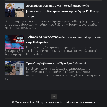
Αντιδράσεις στις ΗΠΑ – Επιστολή Αμερικανών
βουλευτών στο Κογκρέσο κατά της πώλησης F-35 στην
Τουρκία
Ομάδα Δημοκρατικών βουλευτών ζήτησε την κατάθεση ψηφίσματος
αποδοκιμασίας για την πώληση των F-35 στην Τουρκία, ενώ ομάδα
Ρεπουμπλικανών βου...
Echoes of Meteora:Αυλαία για το μουσικό φεστιβάλ
στην Καλαμπάκα
Ιδιαίτερα μεγάλη ήταν η συμμετοχή με την οποία
ξεκίνησε χθες το Echoes of Meteora Music Festival, στον Πολιτιστικό
Χώρο πρώην ΚΕΓΕ στα Μετέω...
Τρικαλινή λεβεντιά στην Προεδρική Φρουρά
Ι διαίτερη είναι η χαρά και η υπερηφάνεια της
οικογένειας του Τρικαλινού Εύζωνα Νικόλαου
Αναστασόπουλου ο οποίος επιλέχθηκε και υπηρετεί
ως ...
© Meteora Voice. All rights reserved to their respective
owners