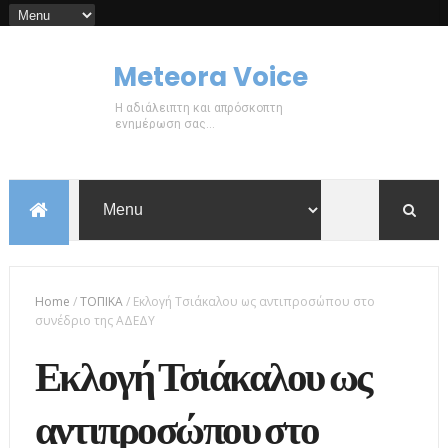
Meteora Voice
Η αδιάλειπτη και απρόσκοπτη
ενημέρωση σας...
Home
/
ΤΟΠΙΚΑ
/
Εκλογή Τσιάκαλου ως αντιπροσώπου στο
συνέδριο της ΑΔΕΔΥ
Εκλογή Τσιάκαλου ως
αντιπροσώπου στο