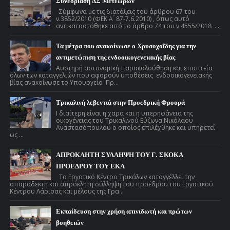
Συνεδρίαση ΔΣ Μετεώρων
Σύμφωνα με τις διατάξεις του άρθρου 67 του
ν.3852/2010 (ΦΕΚ Α ́ 87-7.6.2010) , όπως αυτό
αντικαταστάθηκε από το άρθρο 74 του ν.4555/2018 ...
Τα μέτρα που ανακοίνωσε ο Χρυσοχοΐδης για την
αντιμετώπιση της ενδοοικογενειακής βίας
Αυστηρή αστυνομική παρακολούθηση και εποπτεία
όλων των καταγγελιών που αφορούν υποθέσεις ενδοοικογενειακής
βίας ανακοίνωσε το Υπουργείο Πρ...
Τρικαλινή λεβεντιά στην Προεδρική Φρουρά
Ι διαίτερη είναι η χαρά και η υπερηφάνεια της
οικογένειας του Τρικαλινού Εύζωνα Νικόλαου
Αναστασόπουλου ο οποίος επιλέχθηκε και υπηρετεί
ως ...
ΑΠΡΟΚΛΗΤΗ ΣΥΛΛΗΨΗ ΤΟΥ Γ. ΣΚΟΚΑ
ΠΡΟΕΔΡΟΥ ΤΟΥ ΕΚΛ
Το Εργατικό Κέντρο Τρικάλων καταγγέλλει την
απαράδεκτη και απρόκλητη σύλληψη του προέδρου του Εργατικού
Κέντρου Λάρισας και μέλους της Γρα...
Εκπαίδευση στην χρήση απινιδωτή και πρώτων
βοηθειών