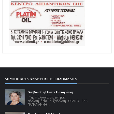
ΔΗΜΟΦΙΛΕΊΣ ΑΝΑΡΤΉΣΕΙΣ ΕΒΔΟΜΆΔΟΣ
Απεβίωσε η Θεανώ Παπαγιάννη
Την πολυαγαπημένη μας
αδελφή, θεία και ξαδέλφη ΘΕΑΝΩ ΒΑΣ.
ΠΑΠΑΓΙΑΝΝΗ ...