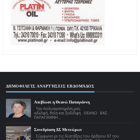
ΔΗΜΟΦΙΛΕΊΣ ΑΝΑΡΤΉΣΕΙΣ ΕΒΔΟΜΆΔΟΣ
Απεβίωσε η Θεανώ Παπαγιάννη
Την πολυαγαπημένη μας
αδελφή, θεία και ξαδέλφη ΘΕΑΝΩ ΒΑΣ.
ΠΑΠΑΓΙΑΝΝΗ ...
Συνεδρίαση ΔΣ Μετεώρων
Σύμφωνα με τις διατάξεις του άρθρου 67 του