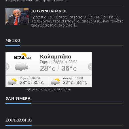
Η ΠΥΡΙΝΗ ΚΟΛΑΣΗ
Γράφει ο Δρ. Κώστας Πατέρας, D . Ed ., M . Ed ., Ph . D .
Κάθε χρόνο, τέτοια εποχή, οι απογοητευμένοι πολίτες
της χώρας είναι στο ίδιο έ...
ΜΕΤΕΟ
πρόγνωση καιρού από το k24.net
SAN SIMERA
ΕΟΡΤΟΛΌΓΙΟ