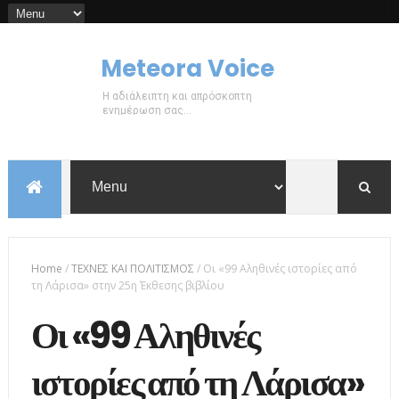
Meteora Voice
Η αδιάλειπτη και απρόσκοπτη
ενημέρωση σας...
Home
/
ΤΕΧΝΕΣ ΚΑΙ ΠΟΛΙΤΙΣΜΟΣ
/
Οι «99 Αληθινές ιστορίες από
τη Λάρισα» στην 25η Έκθεσης βιβλίου
Οι «99 Αληθινές
ιστορίες από τη Λάρισα»