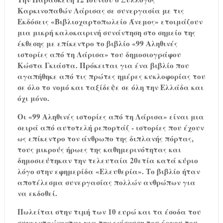
Καρκινοπαθών Λάρισας σε συνεργασία με τις
Εκδόσεις «Βιβλιοχαρτοπωλείο Άνεμος» ετοιμάζουν
μια μικρή καλοκαιρινή συνάντηση στο σημείο της
έκθεσης με επίκεντρο το βιβλίο «99 Αληθινές
ιστορίες από τη Λάρισα» του δημοσιογράφου
Κώστα Γκιάστα. Πρόκειται για ένα βιβλίο που
αγαπήθηκε από τις πρώτες ημέρες κυκλοφορίας του
σε όλο το νομό και ταξίδεψε σε όλη την Ελλάδα και
όχι μόνο.
Οι «99 Αληθινές ιστορίες από τη Λάρισα» είναι μια
σειρά από αυτοτελή ρεπορτάζ - ιστορίες που έχουν
ως επίκεντρο τον άνθρωπο της διπλανής πόρτας,
τους μικρούς ήρωες της καθημερινότητας και
δημοσιεύτηκαν την τελευταία 20ετία κατά κύριο
λόγο στην εφημερίδα «Ελευθερία». Το βιβλίο ήταν
αποτέλεσμα συνεργασίας πολλών ανθρώπων για
να εκδοθεί.
Πωλείται στην τιμή των 10 ευρώ και τα έσοδα του
συγκεντρώνονται για την ενίσχυση του έργου του