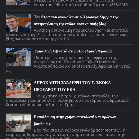
ν.3852/2010 (ΦΕΚ Α ́ 87-7.6.2010) , όπως αυτό
αντικαταστάθηκε από το άρθρο 74 του ν.4555/2018 ...
Τα μέτρα που ανακοίνωσε ο Χρυσοχοΐδης για την
αντιμετώπιση της ενδοοικογενειακής βίας
Αυστηρή αστυνομική παρακολούθηση και εποπτεία
όλων των καταγγελιών που αφορούν υποθέσεις ενδοοικογενειακής
βίας ανακοίνωσε το Υπουργείο Πρ...
Τρικαλινή λεβεντιά στην Προεδρική Φρουρά
Ι διαίτερη είναι η χαρά και η υπερηφάνεια της
οικογένειας του Τρικαλινού Εύζωνα Νικόλαου
Αναστασόπουλου ο οποίος επιλέχθηκε και υπηρετεί
ως ...
ΑΠΡΟΚΛΗΤΗ ΣΥΛΛΗΨΗ ΤΟΥ Γ. ΣΚΟΚΑ
ΠΡΟΕΔΡΟΥ ΤΟΥ ΕΚΛ
Το Εργατικό Κέντρο Τρικάλων καταγγέλλει την
απαράδεκτη και απρόκλητη σύλληψη του προέδρου του Εργατικού
Κέντρου Λάρισας και μέλους της Γρα...
Εκπαίδευση στην χρήση απινιδωτή και πρώτων
βοηθειών
Σ τα πλαίσια των καλοκαιρινών δραστηριοτήτων, η
ενορία μας διοργάνωσε για τέταρτη φορά εκπαίδευση πάνω στην
χρήση απινιδωτή και πρώτων βοηθε...