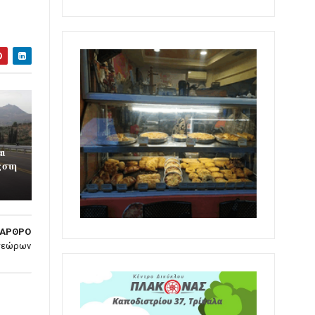
αι
 στη
 ΑΡΘΡΟ
ετεώρων