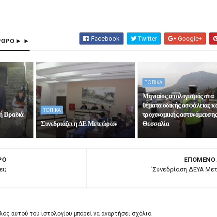
Facebook
Twitter
Google+
ΡΘΡΟ ► ►
ΤΟΠΙΚΑ
Μηνιαίος απολογισμός στα
θέματα οδικής ασφάλειας κ
ΤΟΠΙΚΑ
κή Βραδιά
τροχονομικής αστυνόμευσης
Συνεδριάζει η ΔΕ Μετεώρων
Θεσσαλία
ΡΟ
ΕΠΟΜΕΝΟ
ει;
`Συνεδρίαση ΔΕΥΑ Μ
λος αυτού του ιστολογίου μπορεί να αναρτήσει σχόλιο.