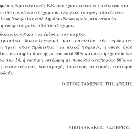
ηκόους Κρατών εκτός Ε.Ε. που έχουν καταστεί ανίκανοι για
 από εργατικό ατύχημα σε ελληνικό έδαφος, απαιτείται
ίωση Νοσηλείας από Δημόσιο Νοσοκομείο, στο οποίο θα
η νοσηλεία μετά από το ατύχημα.
ικαιολογητικά για έκδοση νέας κάρτας
ραπάνω δικαιολογητικά και επιπλέον δ
ύο πρόσφατε
ή τρεις όταν πρόκειται για ολικά τυφλούς, ή όσους έχο
ία – αναπηρία όρασης με ποσοστό 80% και άνω ή έχουν δείκ
τω του 34, ή νοητική υστέρηση με ποσοστό αναπηρίας 80% κ
ς αναπτυξιακές διαταραχές (παιδικός αυτισμός, αυτισμό
οδού).
Ο ΠΡΟΙΣΤΑΜΕΝΟΣ ΤΗΣ Δ/ΝΣΗ
ΝΙΚΟΛΑΚΑΚΟΣ
ΣΩΤΗΡΙΟΣ