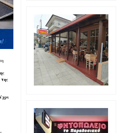
ση
ης
της
έχρι
α