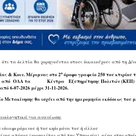
ότι τα δελτία θα χορηγούνται στους δικαιούχους από τη Δ/ν
ο
ίας & Κοιν. Μέριμνας στο 2
όροφο γραφείο 250 του κτιρίου τ
ι από
ΟΛΑ τα
Κέντρα
Εξυπηρέτησης Πολιτών (ΚΕΠ)
πό 6-07-2026 μέχρι 31-11-2026.
ίο Μετακίνησης θα ισχύει από την ημερομηνία εκδόσεως του μ
ιολογητικά για ανανέωση:
ενδιαφερόμενου ή του κηδεμόνα του ή άλλου
ένου ατόμου (χορηγείται από την Υπηρεσία), μέσα στην οποί