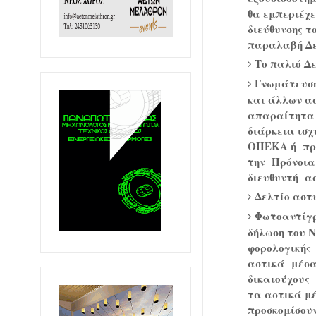
θα εμπεριέχε
διεύθυνσης τ
παραλαβή Δε
Το παλιό Δε
Γνωμάτευση 
και άλλων α
απαραίτητα 
διάρκεια ισχ
ΟΠΕΚΑ ή προ
την Πρόνοια
διευθυντή α
Δελτίο αστ
Φωτοαντίγρ
δήλωση του Ν
φορολογικής
αστικά μέσα
δικαιούχους 
τα αστικά μ
προσκομίσου