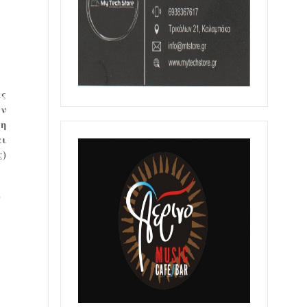
ς
υν
τη
αι
ς)
Σ