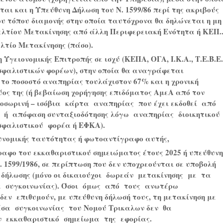
ται και η Υπεύθυνη Δήλωση του Ν. 1599/86 περί της ακριβούς
ου τόπου διαμονής στην οποία ταυτόχρονα θα δηλώνεται η μη
λτίου Μετακίνησης από άλλη Περιφερειακή Ενότητα ή ΚΕΠ.
λτίο Μετακίνησης (πάσο).
Υγειονομικής Επιτροπής σε ισχύ (ΚΕΠΑ, ΟΓΑ, Ι.Κ.Α., Τ.Ε.Β.Ε.
σφαλιστικών φορέων), στην οποία θα αναγράφεται
το ποσοστό αναπηρίας τουλάχιστον 67% και η χρονική
ύος της (ή βεβαίωση χορήγησης επιδόματος ΑμεΑ από τον
σωρινή – ισόβια κάρτα αναπηρίας που έχει εκδοθεί από
 ή απόφαση συνταξιοδότησης λόγω αναπηρίας διοικητικού
σφαλιστικού φορέα ή ΕΦΚΑ).
υνομικής ταυτότητας ή φωτοαντίγραφο αυτής,
αφο του εκκαθαριστικού σημειώματος έτους 2025 ή υπεύθυνη
. 1599/1986, σε περίπτωση που δεν υποχρεούνται σε υποβολή
 δήλωσης (μόνο οι δικαιούχοι δωρεάν μετακίνησης με τα
 συγκοινωνίας). Όσοι όμως από τους ανωτέρω
δεν επιθυμούν, με υπεύθυνη δήλωσή τους, τη μετακίνηση με
έσα συγκοινωνίας του Νομού
T
ρικαλων δεν θα
ν εκκαθαριστικό σημείωμα της εφορίας.