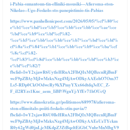
i-Pabia-sunantoun-tin-elliniki-mousiki---Afieroma-ston-
Nikolao--Ugo-Foskolo-sto-panepistimio-tis-Pabias
https://www.panhellenicpost.com/2026/05/05/%cf%80%c
e%b1%ce%bd%ce%b5%ce%bb%ce%bb%ce%ae%ce
%bd%ce%b9%ce%bf%cf%82-
%ce%b5%ce%bb%ce%bb%ce%b7%ce%bd%ce%bf%
cf%8a%cf%84%ce%b1%ce%bb%ce%b9%ce%ba%cf
%8c%cf%82-
%cf%83%cf%8d%ce%bb%ce%bb%ce%bf%ce%b3%c
e%bf%cf%82/?
fbclid=IwY2xjawR6UytleHRuA2FlbQIxMQBzcnRjBmF
wcF9pZBAyMjIwMzkxNzg4MjAwODkyAAEehO7Om37
Ls5-RDp0CkOOdwcRy9kXPmyYXx66dtdq3eEC_Z-
F_iI2RYzs1Kuc_aem_IiBP-WgnYj-YfEv71hOUcQ
https://www.dimokratia.gr/politismos/689978/afieroma-
ston-ellinoitalo-poiiti-foskolo-stin-pavia/?
fbclid=IwY2xjawR6U0lleHRuA2FlbQIxMQBzcnRjBmF
wcF9pZBAyMjIwMzkxNzg4MjAwODkyAAEeUzTYckm
R0y62gWd0jnLjcMKdpZ3ZtBqeltEiGbCVubrMnMbgV9