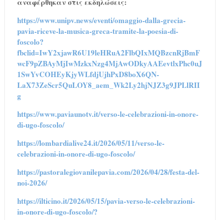
αναφέρθηκαν στις εκδηλώσεις:
https://www.unipv.news/eventi/omaggio-dalla-grecia-
pavia-riceve-la-musica-greca-tramite-la-poesia-di-
foscolo?
fbclid=IwY2xjawR6U19leHRuA2FlbQIxMQBzcnRjBmF
wcF9pZBAyMjIwMzkxNzg4MjAwODkyAAEevtlxPhc0uJ
1SwYvCOHEyKjyWLfdjUjhPxD8boX6QN-
LaX73ZeScr5QuLOY8_aem_Wk2Ly2hjNJZ3g9JPLlRII
g
https://www.paviaunotv.it/verso-le-celebrazioni-in-onore-
di-ugo-foscolo/
https://lombardialive24.it/2026/05/11/verso-le-
celebrazioni-in-onore-di-ugo-foscolo/
https://pastoralegiovanilepavia.com/2026/04/28/festa-del-
noi-2026/
https://ilticino.it/2026/05/15/pavia-verso-le-celebrazioni-
in-onore-di-ugo-foscolo/?