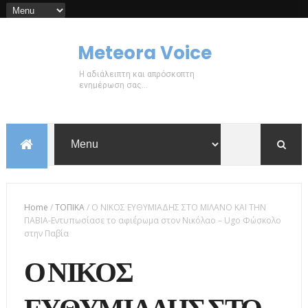
Meteora Voice
Η αδιάλειπτη και απρόσκοπτη
ενημέρωση σας...
Home
/
ΤΟΠΙΚΑ
/
Ο ΝΙΚΟΣ ΕΥΘΥΜΙΑΔΗΣ ΣΤΟ ΜΙΛΑΝΟ ΚΑΙ ΤΗΝ
ΠΑΒΙΑ-Εντυπωσίασε το αφιέρωμα στον Νικόλαο – Ugo Φώσκολο
στην Παβία
Ο ΝΙΚΟΣ