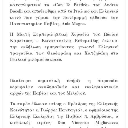
καταπληκτικά το «Con Te Partirò» του Andrea
Bocelli και αποθεώθηκε από το Ιταλικό και Ελληνικό
κοινό που γέμισε την πανέμορφή αίθουσα του
Πανεπιστημίου Παβίας,
Aula
Magna
.
Η Μικτή Συμπεριληπτική Χορωδία του Ωδείου
Καρδίτσας – Κωνσταντίνος Ευθυμιάδης έκλεισε
την εκδήλωση ερμηνεύοντας γνωστά Ελληνικά
τραγούδια των Θεοδωράκη και Χατζηδάκη στο
Ιταλικό φιλόμουσο κοινό.
Ιδιαίτερα σημαντική υπήρξε η παρουσία
κορυφαίων ακαδημαϊκών και εκκλησιαστικών
αρχών της Παβίας και του Μιλάνου.
Το παρόν έδωσαν επίσης ο Πρόεδρος της Ελληνικής
Κοινότητας κ. Γιώργος Πανταγιάς, ο εφημέριος της
Ελληνικής Εκκλησίας της Παβίας π. Αμβρόσιος, ο
καθολικός ιερέας Don Vincenzo Migliavacca