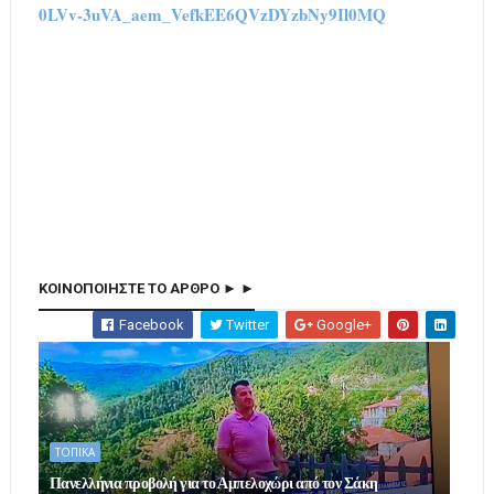
0LVv-3uVA_aem_VefkEE6QVzDYzbNy9Il0MQ
ΚΟΙΝΟΠΟΙΗΣΤΕ ΤΟ ΑΡΘΡΟ ► ►
Facebook
Twitter
Google+
ΤΟΠΙΚΑ
Πανελλήνια προβολή για το Αμπελοχώρι από τον Σάκη