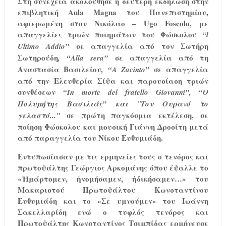
Στη συνέχεια ακολούθησε η δεύτερη εκδήλωση στην
επιβλητική Aula Magna του Πανεπιστημίου,
αφιερωμένη στον Νικόλαο – Ugo Foscolo, με
απαγγελίες τριών ποιημάτων του Φώσκολου
“
l
σε απαγγελία από τον Σωτήρη
Ultimo
Addio
”
Σωτηρούδη
σε απαγγελία από τη
,
“
Alla
sera
”
Αναστασία Βασιλείου
σε απαγγελία
, “
A
Zacinto
”
από την Ελευθερία Σίψα
και παρουσίαση τριών
συνθέσεων
“
In
morte
del
fratello
Giovanni
”, “Ο
Πολυμήτης Βασιλιάς” και "Τον Ουρανό το
σε πρώτη παγκόσμια εκτέλεση, σε
γελαστό..."
ποίηση Φώσκολου και μουσική Γιάννη Δροσίτη μετά
από παραγγελία του Νίκου Ευθυμιάδη.
Εντυπωσίασαν με τις ερμηνείες τους ο τενόρος και
πρωτοψάλτης Γεώργιος Αρκομάνης όπου έψαλλε το
«Ἡμάρτομεν, ἠνομήσαμεν, ἠδικήσαμεν…» του
Μακαριστού Πρωτοψάλτου Κωνσταντίνου
Ευθυμιάδη και το «Σε υμνούμεν» του Ιωάννη
Σακελλαρίδη ενώ ο τυφλός τενόρος και
Πρωτοψάλτης Κωνσταντίνος Τσιμπίδας ερμήνευσε