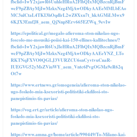
fbclid=IwY2xjawR6UuhleHRuA2FlbQIxMQBzcnRjBmF
wcF9pZBAyMjIwMzkxNzg4MjAwODkyAAEeMMLbEAo
MC3nlCtaL4TKI3hOqdlrL2wZ8Xxu7t_hkAGMiLMwx9
6KJX3EmfJ8_aem_QjNnpSErv665EZWq_9evIw
https://epolitical.gr/megalo-afieroma-ston-nikolao-ugo-
foscolo-me-mousiki-poiisi-kai-150-ellines-kallitechnes/?
fbclid=IwY2xjawR6UxJleHRuA2FlbQIxMQBzcnRjBmF
wcF9pZBAyMjIwMzkxNzg4MjAwODkyAAEeYNZ_LTo
RKTNqFXVO0QGLJ3VURZCU6snCyvtvuCnaR-
IUEGVG52yMsZViuWY_aem_Vntc6PvgOGMa9eR62q
Ot7w
https://www.ertnews.gr/omogeneia/afieroma-ston-nikolao-
ugo-foskolo-mia-ksexoristi-politistiki-ekdilosi-sto-
panepistimio-tis-pavias/
https://vog.ert.gr/article/afieroma-ston-nikolao-ugo-
foskolo-mia-ksexoristi-politistiki-ekdilosi-sto-
panepistimio-tis-pavias/
https://www.amna.gr/home/article/990449/To-Milano-kai-