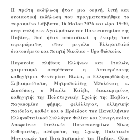
Η πρώτη εκδήλωση ήταν μια σεμνή, λιτή και
ουσιαστική εκδήλωση που πραγματοποιήθηκε το
περασμένο Σάββατο, 16 Μαΐου 2026 και ώρα 15:30,
στην αυλή των Αγαλμάτων του Πανεπιστημίου της
Παβίας, που ήταν ουσιαστικά η έναρξη του
αφιερώματος στον μεγάλο Ελληνοϊταλό
διανοούμενο και ποιητή Νικόλαο – Ugo Φώσκολο.
Παρουσία πλήθους Ελλήνων και Ιταλών,
χαιρετισμό απηύθυναν η Αντιπρύτανης
καθηγήτρια Φεντερίκα Βίλλα, ο Ελληνορθόδοξος
Σεβασμιώτατος Μητροπολίτης Μπολόνιας κ.
Διονύσιος, ο Μικέλε Κάλβι, διακεκριμένος
καθηγητής της Πολυτεχνικής Σχολής της Παβίας,
παγκοσμίου φήμης, φιλέλληνας, ελληνικής
παιδείας, καθώς και ο Πρόεδρος του Πανελλήνιου
Ελληνοϊταλικού Συλλόγου Φιλίας και Συνεργασίας
Αποφοίτων Ιταλικών Πανεπιστημίων Νίκος
Ευθυμιάδης, απόφοιτος της Σχολής Πολιτικών
Μηχανικών του Πανεπιστημίου της Παβίας. Όλοι