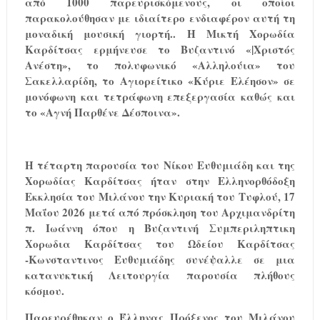
από 1000 παρευρισκόμενους, οι οποίοι
παρακολούθησαν με ιδιαίτερο ενδιαφέρον αυτή τη
μοναδική μουσική γιορτή.. Η Μικτή Χορωδία
Καρδίτσας ερμήνευσε το Βυζαντινό «|Χριστός
Ανέστη», το πολυφωνικό «Αλληλούια» του
Σακελλαρίδη, το Αγιορείτικο «Κύριε Ελέησον» σε
μονόφωνη και τετράφωνη επεξεργασία καθώς και
το «Αγνή Παρθένε Δέσποινα».
Η τέταρτη παρουσία του Νίκου Ευθυμιάδη και της
Χορωδίας Καρδίτσας ήταν στην Ελληνορθόδοξη
Εκκλησία του Μιλάνου την Κυριακή του Τυφλού, 17
Μαΐου 2026 μετά από πρόσκληση του Αρχιμανδρίτη
π. Ιωάννη όπου η Βυζαντινή Συμπεριληπτικη
Χορωδια Καρδίτσας του Ωδείου Καρδίτσας
-Κωνσταντινος Ευθυμιάδης συνέψαλλε σε μια
κατανυκτική Λειτουργία παρουσία πλήθους
κόσμου.
Παρευρέθηκαν ο Έλληνας Πρόξενος του Μιλάνου