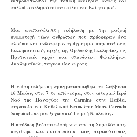
εκπροσωπώντας την τοπική εκκλησία, καθώς και
πολλοί ακαδημαϊκοί και φίλοι του Ελληνισμού.
Μια ανεπανάληπτη εκδήλωση με την μαζική
συμμετοχή νέων ανθρώπων που πρόσφεραν ένα
πλούσιο και ενδιαφέρον πρόγραμμα μπροστά στις
Εκκλησιαστικές αρχές της Ορθόδοξης Εκκλησίας, τις
Πρυτανικές αρχές και σπουδαίων Φιλελλήνων
Ακαδημαϊκών, παγκοσμίου κύρους.
Η τρίτη εκδήλωση πραγματοποιήθηκε το Σάββατο
16 Μαΐου, στις 7 το απόγευμα, στον ιστορικό Ιερό
Ναό της Παναγίας της Carmine στην Παβία,
παρουσία του Καθολικού Επισκόπου Mons. Corrado
Sanguineti, σε μια ξεχωριστή Γιορτή Νεολαίας.
Η απόδοση βυζαντινών ύμνων από τη Χορωδία μας,
συγκίνησε και εντυπωσίασε τους περισσότερους