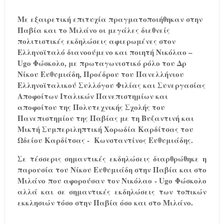
Με εξαιρετική επιτυχία πραγματοποιήθηκαν στην
Παβία και το Μιλάνο οι μεγάλες διεθνείς
πολιτιστικές εκδηλώσεις αφιερωμένες στον
Ελληνοϊταλό διανοούμενο και ποιητή
Νικόλαο –
Ugo Φώσκολο
, με πρωταγωνιστικό ρόλο του
Δρ
Νίκου Ευθυμιάδη, Προέδρου του Πανελλήνιου
Ελληνοϊταλικού Συλλόγου Φιλίας και Συνεργασίας
Αποφοίτων Ιταλικών Πανεπιστημίων και
αποφοίτου της Πολυτεχνικής Σχολής του
Πανεπιστημίου της Παβίας με τη Βυζαντινή και
Μικτή Συμπεριληπτική Χορωδία Καρδίτσας του
Ωδείου Καρδίτσας - Κωνσταντίνος Ευθυμιάδης.
Σε τέσσερις σημαντικές εκδηλώσεις διαρθρώθηκε η
παρουσία του Νίκου Ευθυμιάδη στην Παβία και στο
Μιλάνο που αφορούσαν τον Νικόλαο -
Ugo
Φώσκολο
αλλά και σε σημαντικές εκδηλώσεις των τοπικών
εκκλησιών τόσο στην Παβία όσο και στο Μιλάνο.