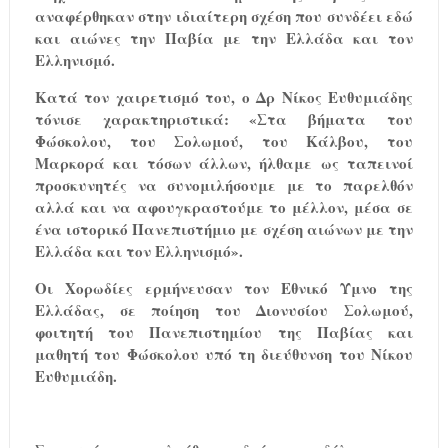
αναφέρθηκαν στην ιδιαίτερη σχέση που συνδέει εδώ
και αιώνες την Παβία με την Ελλάδα και τον
Ελληνισμό.
Κατά τον χαιρετισμό του, ο Δρ Νίκος Ευθυμιάδης
τόνισε χαρακτηριστικά: «Στα βήματα του
Φώσκολου, του Σολωμού, του Κάλβου, του
Μαρκορά και τόσων άλλων, ήλθαμε ως ταπεινοί
προσκυνητές να συνομιλήσουμε με το παρελθόν
αλλά και να αφουγκραστούμε το μέλλον, μέσα σε
ένα ιστορικό Πανεπιστήμιο με σχέση αιώνων με την
Ελλάδα και τον Ελληνισμό».
Οι
X
ορωδίες ερμήνευσαν τον Εθνικό Ύμνο της
Ελλάδας, σε ποίηση του Διονυσίου Σολωμού,
φοιτητή του Πανεπιστημίου της Παβίας και
μαθητή του Φώσκολου υπό τη διεύθυνση του Νίκου
Ευθυμιάδη.