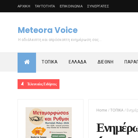
ΑΡΧΙΚΗ
ΤΑΥΤΟΤΗΤΑ
ΕΠΙΚΟΙΝΩΝΙΑ
ΣΥΝΕΡΓΑΤΕΣ
Meteora Voice
Η αδιάλειπτη και απρόσκοπτη ενημέρωση σας...
ΤΟΠΙΚΑ
ΕΛΛΑΔΑ
ΔΙΕΘΝΗ
ΠΑΡΑΠ
Τελευταίες Ειδήσεις
Home
/
ΤΟΠΙΚΑ
/
Ενημέ
Ενημέρ