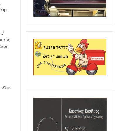
ς
 την
ν/
ματος
τερη
 στην