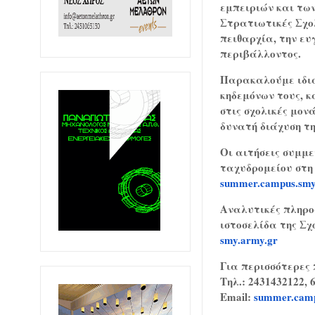
εμπειριών και τω
Στρατιωτικές Σχο
πειθαρχία, την ε
περιβάλλοντος.
Παρακαλούμε ιδια
κηδεμόνων τους, κ
στις σχολικές μον
δυνατή διάχυση τη
Οι αιτήσεις συμμ
ταχυδρομείου στη 
summer.campus.sm
Αναλυτικές πληροφ
ιστοσελίδα της Σχ
smy.army.gr
Για περισσότερες 
Τηλ.: 2431432122, 
Email:
summer.cam