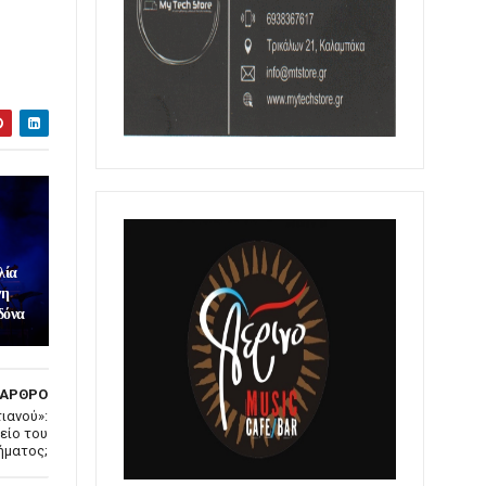
λία
νη
δόνα
 ΑΡΘΡΟ
ιανού»:
είο του
ήματος;