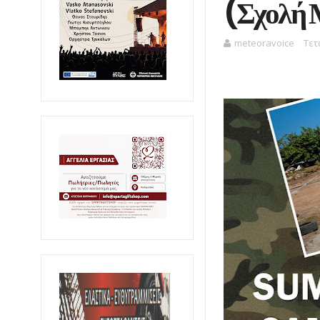
(Σχολή 
meteoravoice
Τετ