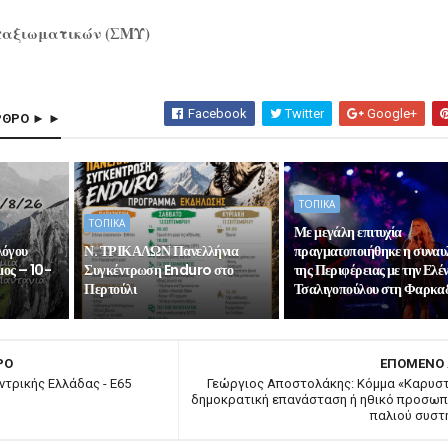
παξιωματικών (ΣΜΥ)
Facebook
Twitter
Google+
ΡΘΡΟ ► ►
ΤΟΠΙΚΑ
ΤΟΠΙΚΑ
Με μεγάλη επιτυχία
λόγου
Ν. ΤΡΙΚΑΛΩΝ Πανελλήνια
πραγματοποιήθηκε η συναυ
ος – 10-
Συγκέντρωση Enduro στο
της Περιφέρειας με την Ελέ
Περτούλι
Τσαλιγοπούλου στη Φαρκα
ΡΟ
ΕΠΟΜΕΝΟ
τρικής Ελλάδας - Ε65
Γεώργιος Αποστολάκης: Κόμμα «Καρυστ
δημοκρατική επανάσταση ή ηθικό προσωπ
παλιού συστ