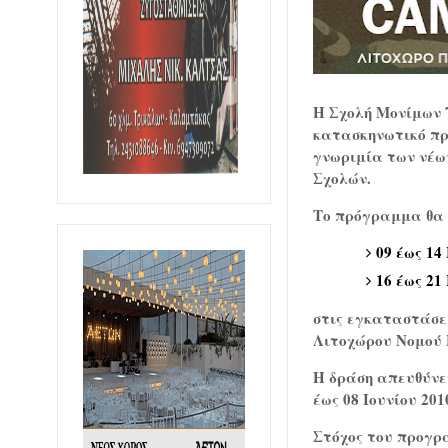
Η
Σχολή Μονίμων
κατασκηνωτικό πρ
γνωριμία των νέων
Σχολών.
Το πρόγραμμα θα 
09 έως 14
16 έως 21
στις εγκαταστάσε
Λιτοχώρου Νομού 
Η δράση απευθύνε
έως 08 Ιουνίου 20
Στόχος του προγρά