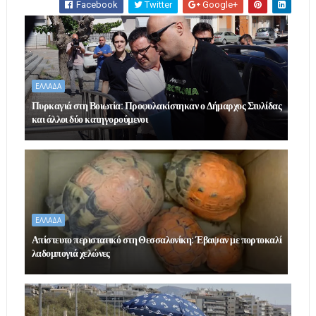
Facebook
Twitter
Google+
ΕΛΛΑΔΑ
Πυρκαγιά στη Βοιωτία: Προφυλακίστηκαν ο Δήμαρχος Στυλίδας
και άλλοι δύο κατηγορούμενοι
ΕΛΛΑΔΑ
Απίστευτο περιστατικό στη Θεσσαλονίκη: Έβαψαν με πορτοκαλί
λαδομπογιά χελώνες