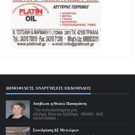
ΔΗΜΟΦΙΛΕΊΣ ΑΝΑΡΤΉΣΕΙΣ ΕΒΔΟΜΆΔΟΣ
Απεβίωσε η Θεανώ Παπαγιάννη
Την πολυαγαπημένη μας
αδελφή, θεία και ξαδέλφη ΘΕΑΝΩ ΒΑΣ.
ΠΑΠΑΓΙΑΝΝΗ ...
Συνεδρίαση ΔΣ Μετεώρων