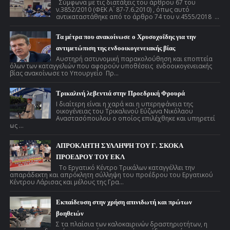
Σύμφωνα με τις διατάξεις του άρθρου 67 του
ν.3852/2010 (ΦΕΚ Α ́ 87-7.6.2010) , όπως αυτό
αντικαταστάθηκε από το άρθρο 74 του ν.4555/2018 ...
Τα μέτρα που ανακοίνωσε ο Χρυσοχοΐδης για την
αντιμετώπιση της ενδοοικογενειακής βίας
Αυστηρή αστυνομική παρακολούθηση και εποπτεία
όλων των καταγγελιών που αφορούν υποθέσεις ενδοοικογενειακής
βίας ανακοίνωσε το Υπουργείο Πρ...
Τρικαλινή λεβεντιά στην Προεδρική Φρουρά
Ι διαίτερη είναι η χαρά και η υπερηφάνεια της
οικογένειας του Τρικαλινού Εύζωνα Νικόλαου
Αναστασόπουλου ο οποίος επιλέχθηκε και υπηρετεί
ως ...
ΑΠΡΟΚΛΗΤΗ ΣΥΛΛΗΨΗ ΤΟΥ Γ. ΣΚΟΚΑ
ΠΡΟΕΔΡΟΥ ΤΟΥ ΕΚΛ
Το Εργατικό Κέντρο Τρικάλων καταγγέλλει την
απαράδεκτη και απρόκλητη σύλληψη του προέδρου του Εργατικού
Κέντρου Λάρισας και μέλους της Γρα...
Εκπαίδευση στην χρήση απινιδωτή και πρώτων
βοηθειών
Σ τα πλαίσια των καλοκαιρινών δραστηριοτήτων, η