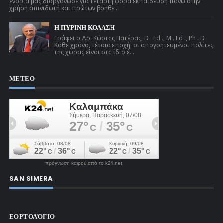
ενορία μας διοργάνωσε για τέταρτη φορά εκπαίδευση πάνω στην
χρήση απινιδωτή και πρώτων βοηθε...
Η ΠΥΡΙΝΗ ΚΟΛΑΣΗ
Γράφει ο Δρ. Κώστας Πατέρας, D . Ed ., M . Ed ., Ph . D .
Κάθε χρόνο, τέτοια εποχή, οι απογοητευμένοι πολίτες
της χώρας είναι στο ίδιο έ...
ΜΕΤΕΟ
πρόγνωση καιρού από το k24.net
SAN SIMERA
ΕΟΡΤΟΛΌΓΙΟ