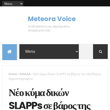
Meteora Voice
Η αδιάλειπτη και απρόσκοπτη
ενημέρωση σας...
Home
/
ΕΛΛΑΔΑ
/
Νέο κύμα δικών SLAPPs σε βάρος της ελεύθερης
δημοσιογραφίας
Νέο κύμα δικών
SLAPPs σε βάρος της