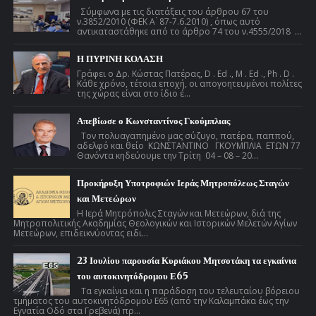
Σύμφωνα με τις διατάξεις του άρθρου 67 του
ν.3852/2010 (ΦΕΚ Α ́ 87-7.6.2010) , όπως αυτό
αντικαταστάθηκε από το άρθρο 74 του ν.4555/2018 ...
Η ΠΥΡΙΝΗ ΚΟΛΑΣΗ
Γράφει ο Δρ. Κώστας Πατέρας, D . Ed ., M . Ed ., Ph . D .
Κάθε χρόνο, τέτοια εποχή, οι απογοητευμένοι πολίτες
της χώρας είναι στο ίδιο έ...
Απεβίωσε ο Κωνσταντίνος Γκούμπλιας
Τον πολυαγαπημένο μας σύζυγο, πατέρα, παππού,
αδελφό και θείο ΚΩΝΣΤΑΝΤΙΝΟ ΓΚΟΥΜΠΛΙΑ ΕΤΩΝ 77
Θανόντα κηδεύουμε την Τρίτη 04 – 08 – 20...
Προκήρυξη Υποτροφιών Ιεράς Μητροπόλεως Σταγών
και Μετεώρων
Η Ιερά Μητρόπολις Σταγών και Μετεώρων, διά της
Μητροπολιτικής Ακαδημίας Θεολογικών και Ιστορικών Μελετών Αγίων
Μετεώρων, επιδεικνύοντας ειδι...
23 Ιουλίου παρουσία Κυριάκου Μητσοτάκη τα εγκαίνια
του αυτοκινητόδρομου Ε65
Τα εγκαίνια και η παράδοση του τελευταίου βόρειου
τμήματος του αυτοκινητόδρομου Ε65 (από την Καλαμπάκα έως την
Εγνατία Οδό στα Γρεβενά) πρ...