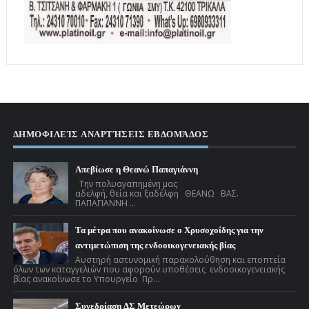
ΔΗΜΟΦΙΛΕΊΣ ΑΝΑΡΤΉΣΕΙΣ ΕΒΔΟΜΆΔΟΣ
Απεβίωσε η Θεανώ Παπαγιάννη
Την πολυαγαπημένη μας
αδελφή, θεία και ξαδέλφη ΘΕΑΝΩ ΒΑΣ.
ΠΑΠΑΓΙΑΝΝΗ ...
Τα μέτρα που ανακοίνωσε ο Χρυσοχοΐδης για την
αντιμετώπιση της ενδοοικογενειακής βίας
Αυστηρή αστυνομική παρακολούθηση και εποπτεία
όλων των καταγγελιών που αφορούν υποθέσεις ενδοοικογενειακής
βίας ανακοίνωσε το Υπουργείο Πρ...
Συνεδρίαση ΔΣ Μετεώρων