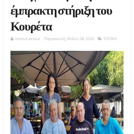
έμπρακτη στήριξη του
Κουρέτα
meteoravoice
Παρασκευή, Μαΐου 08, 2026
ΤΟΠΙΚΑ