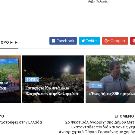
Facebook
Twitter
Google+
ΡΘΡΟ ► ►
ΤΟΠΙΚΑ
ια το
ΤΟΠΙΚΑ
Σάκη
Επιτυχες το 19ο Αντάμωμα
Βλαχαβιωτών στην Καλαμπάκα
« Ένας Δήμος 365 ημερών
ΡΟ
ΕΠΟΜΕΝΟ
πιστρέφει στην Ελλάδα
2ο Φεστιβάλ Αναρρίχησης Δήμου Με
Εκατοντάδες παιδιά και γονείς γέμ
Αναρριχητικό Πάρκο Σαρακήνας με χαμόγ