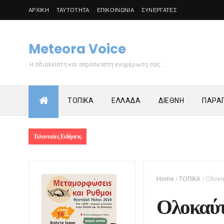
ΑΡΧΙΚΗ
ΤΑΥΤΟΤΗΤΑ
ΕΠΙΚΟΙΝΩΝΙΑ
ΣΥΝΕΡΓΑΤΕΣ
Meteora Voice
Η αδιάλειπτη και απρόσκοπτη ενημέρωση σας...
ΤΟΠΙΚΑ
ΕΛΛΑΔΑ
ΔΙΕΘΝΗ
ΠΑΡΑΠ
Τελευταίες Ειδήσεις
Home
/
ΤΟΠΙΚΑ
/
Ολοκα
Ολοκαύτ