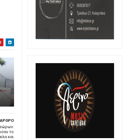
»
 ΑΡΘΡΟ
τεώρων:
ισαν το
ελα και