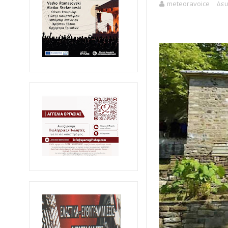
meteoravoice
Δευ