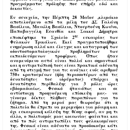
προγράμματος πρόληψης που υπήρξε εδώ και
δεκαετίες.
Εν συνεχεία, την Πέμπτη 28 Μαΐου ,κλιμάκιο
αποτελούμενο από τα μέλη του ΔΣ Γαλάνη
Βασίλειο, Μανώλη Βασίλειο, Ντουρτούνη Κων/νο,
Παπαβαγγέλη Ευανθία και Σακκά Δήμητρα
ης
επισκέφτηκε το Σχολείο 2
ευκαιρίας των
Φυλακών Τρικάλων. Εκεί πραγματοποιήθηκε
ενημέρωση αλλά και έλεγχος και καταγραφή των
οδοντοστοματολογικών προβλημάτων των
εκπαιδευόμενων τροφίμων. Όπως ήταν
αναμενόμενο αυτά είναι πολλά και σημαντικά
και η αντιμετώπισή τους είναι πρακτικά αδύνατη
από τη στιγμή που για τις ανάγκες ενός αριθμού
750+ κρατουμένων (ήδη περισσοτέρων από τις
δυνατότητες του ιδρύματος) υπάρχει η
δυνατότητα περίθαλψης για 3 μόλις ώρες
εβδομαδιαίως. Φυσικό ήταν-όπως και σε
αντίστοιχη προηγούμενη επίσκεψη μας- να
γίνουμε δέκτες πλήθους παραπόνων για το
ζήτημα. Από τη μεριά μας θεωρούμε ότι η
πολιτεία θα έπρεπε να μεριμνήσει για μόνιμη και
όχι ευκαιριακή κάλυψη της θέσης αφού, αν μη τι
άλλο, ο πολιτισμός μιας κοινωνίας φαίνεται και
από το πώς αντιμετωπίζει τους φυλακισμένους
της. Φυσικά είναι αδύνατο να προσδοκούμε κάτι