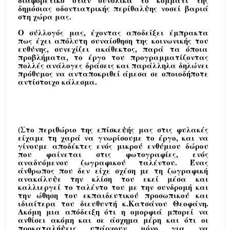
διαφορετικό όταν συνολικά το κομμάτι της
δημόσιας οδοντιατρικής περίθαλψης νοσεί βαριά
στη χώρα μας.
Ο σύλλογός μας, έχοντας αποδείξει έμπρακτα
πως έχει απόλυτη συναίσθηση της κοινωνικής του
ευθύνης, συνεχίζει ακάθεκτος, παρά τα όποια
προβλήματα, το έργο του προγραμματίζοντας
πολλές ανάλογες δράσεις και παράλληλα δηλώνει
πρόθυμος να ανταποκριθεί άμεσα σε οποιοδήποτε
αντίστοιχο κάλεσμα.
(Στο περιθώριο της επίσκεψής μας στις φυλακές
είχαμε τη χαρά να γνωρίσουμε το έργο, και να
γίνουμε αποδέκτες ενός μικρού ενθύμιου δώρου
που φαίνεται στις φωτογραφίες, ενός
αναδυόμενου ζωγραφικού ταλέντου. Ένας
άνθρωπος που δεν είχε σχέση με τη ζωγραφική
ανακάλυψε την κλίση του εκεί μέσα και
καλλιεργεί το ταλέντο του με την συνδρομή και
την ώθηση του εκπαιδευτικού προσωπικού και
ιδιαίτερα του διευθυντή κ.Κατσάνου Θεοφάνη.
Ακόμη μια απόδειξη ότι η ομορφιά μπορεί να
ανθίσει ακόμη και σε άσχημα μέρη και ότι οι
προκαταλήψεις υπάρχουν μόνο για να