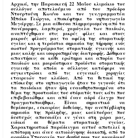
Αρχικά, την Παρασκευή 22 Μαΐου κλιμάκιο του
συλλόγου αποτελούμενο από τον πρόεδρο
Ντουρτούνη Κων/νο και τον γεν.γραμματέα
Μπάκο Γεώργιο, επισκέφτηκε το νηπιαγωγείο
Μεγάρχης. Σε μια αίθουσα πλημμυρισμένη από τα
πανέμορφα, λαμπερά, χαμόγελα των παιδιών,
αναπτύχθηκαν στις μικρές φίλες και στους
μικρούς φίλους μας τα οφέλη της στοματικής
υγείας και η τεράστια σημασία της τήρησης ενός
σωστού προγράμματος στοματικής υγιεινής και
μιας καλής και ισορροπημένης διατροφής. Δόθηκαν
απαντήσεις σε κάθε ερώτημα και απορία των
παιδιών και μοιράστηκαν προϊόντα στοματικής
υγιεινής τα οποία ο σύλλογος κατάφερε να
συγκεντρώσει από τις ευγενικές χορηγίες
εταιρειών του κλάδου. Από τα θετικά της
επίσκεψης στο νηπιαγωγείο ήταν το γεγονός ότι
τα παιδάκια ήταν ήδη ευαισθητοποιημένα στο
θέμα της προστασίας του στόματός τους κάτι που
επιβεβαιώθηκε και από έναν αδρό έλεγχο που
πραγματοποιήθηκε. Είναι σημαντικό να
θυμίσουμε, ευκαιρίας δοθείσης, την ανυπέρβλητη
σημασία της πρόληψης, μιας κουλτούρας που
δυστυχώς απουσιάζει εν γένει στη χώρα μας,
ειδικά σε θέματα στοματικής υγείας.
Χαρακτηριστικό παράδειγμα αυτού αποτελεί η
απότομη και άνευ αιτιολόγησης διακοπή, από το
αρμόδιο Υπουργείο, του
dentist
pass
, του μοναδικού