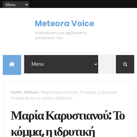
Meteora Voice
Η αδιάλειπτη και απρόσκοπτη
ενημέρωση σας...
Home
/
ΕΛΛΑΔΑ
/
Μαρία Καρυστιανού: Το κόμμα, η ιδρυτική
διακήρυξη και οι πρώτες δηλώσεις
Μαρία Καρυστιανού: Το
κόμμα, η ιδρυτική