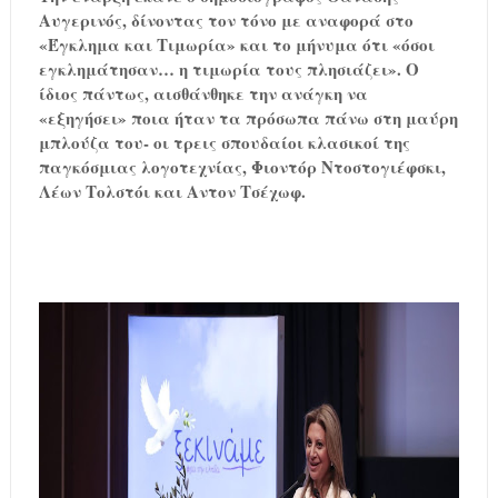
Αυγερινός, δίνοντας τον τόνο με αναφορά στο
«Έγκλημα και Τιμωρία» και το μήνυμα ότι «όσοι
εγκλημάτησαν… η τιμωρία τους πλησιάζει». Ο
ίδιος πάντως, αισθάνθηκε την ανάγκη να
«εξηγήσει» ποια ήταν τα πρόσωπα πάνω στη μαύρη
μπλούζα του- οι τρεις σπουδαίοι κλασικοί της
παγκόσμιας λογοτεχνίας, Φιοντόρ Ντοστογιέφσκι,
Λέων Τολστόι και Αντον Τσέχωφ.