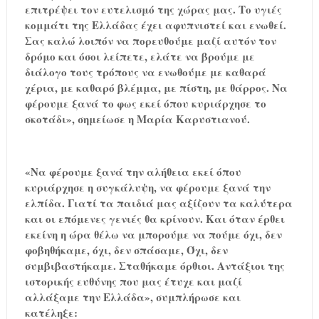
επιτρέψει τον ευτελισμό της χώρας μας. Το υγιές
κομμάτι της Ελλάδας έχει αφυπνιστεί και ενωθεί.
Σας καλώ λοιπόν να πορευθούμε μαζί αυτόν τον
δρόμο και όσοι λείπετε, ελάτε να βρούμε με
διάλογο τους τρόπους να ενωθούμε με καθαρά
χέρια, με καθαρό βλέμμα, με πίστη, με θάρρος. Να
φέρουμε ξανά το φως εκεί όπου κυριάρχησε το
σκοτάδι», σημείωσε η Μαρία Καρυστιανού.
«Να φέρουμε ξανά την αλήθεια εκεί όπου
κυριάρχησε η συγκάλυψη, να φέρουμε ξανά την
ελπίδα. Γιατί τα παιδιά μας αξίζουν τα καλύτερα
και οι επόμενες γενιές θα κρίνουν. Και όταν έρθει
εκείνη η ώρα θέλω να μπορούμε να πούμε όχι, δεν
φοβηθήκαμε, όχι, δεν σπάσαμε, Όχι, δεν
συμβιβαστήκαμε. Σταθήκαμε όρθιοι. Αντάξιοι της
ιστορικής ευθύνης που μας έτυχε και μαζί
αλλάξαμε την Ελλάδα», συμπλήρωσε και
κατέληξε: