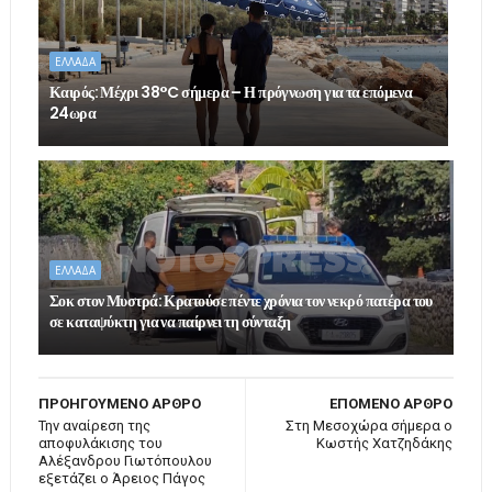
ΕΛΛΑΔΑ
Καιρός: Μέχρι 38°C σήμερα – Η πρόγνωση για τα επόμενα
24ωρα
ΕΛΛΑΔΑ
Σοκ στον Μυστρά: Κρατούσε πέντε χρόνια τον νεκρό πατέρα του
σε καταψύκτη για να παίρνει τη σύνταξη
ΠΡΟΗΓΟΥΜΕΝΟ ΑΡΘΡΟ
ΕΠΟΜΕΝΟ ΑΡΘΡΟ
Την αναίρεση της
Στη Μεσοχώρα σήμερα ο
αποφυλάκισης του
Κωστής Χατζηδάκης
Αλέξανδρου Γιωτόπουλου
εξετάζει ο Άρειος Πάγος