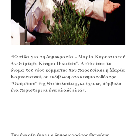
“Ελπίδα για τη Δημοκρατία – Μαρία Καρυστιανού
Ανεξάρτητο Κίνημα Πολιτών”. Αυτό είναι το
όνομα του νέου κόμματος που παρουσίασε η Μαρία
Καρυστιανού, σε εκδήλωση στο κινηματοθέατρο
“Ολύμπιον” της Θεσσαλονίκης, κι έχει ως σύμβολο
ένα περιστέρι κι ένα κλαδί ελιάς.
Την έναρξη έκανε ο δημοσιογράφος Θανάσης