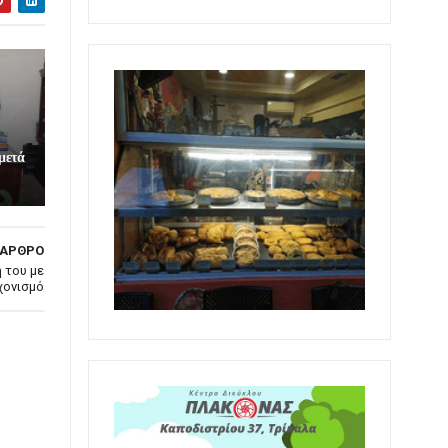
μετά
 ΑΡΘΡΟ
 του με
χονισμό