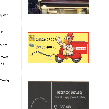
η νέου
ων
ς να
 των
ειξε
τώνης