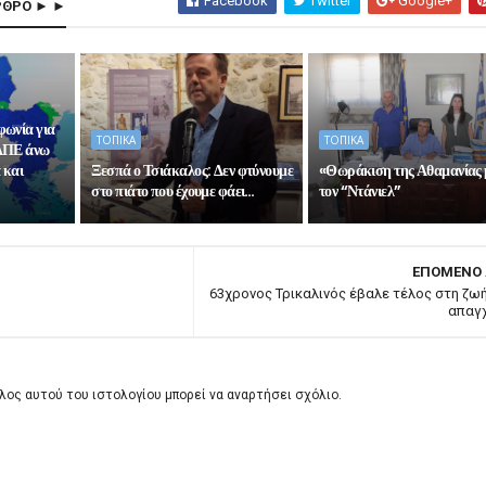
Facebook
Twitter
Google+
ΡΘΡΟ ► ►
φωνία για
ΤΟΠΙΚΑ
ΤΟΠΙΚΑ
ΑΠΕ άνω
 και
Ξεσπά ο Τσιάκαλος: Δεν φτύνουμε
«Θωράκιση της Αθαμανίας 
στο πιάτο που έχουμε φάει…
τον “Ντάνιελ”
ΕΠΟΜΕΝΟ
63χρονος Τρικαλινός έβαλε τέλος στη ζωή
απαγ
λος αυτού του ιστολογίου μπορεί να αναρτήσει σχόλιο.