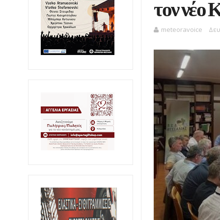
τον νέο 
meteoravoice
Δευ