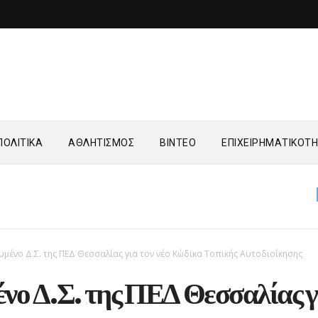
ΟΛΙΤΙΚΑ
ΑΘΛΗΤΙΣΜΟΣ
ΒΙΝΤΕΟ
ΕΠΙΧΕΙΡΗΜΑΤΙΚΟΤ
ΤΟΠΙΚΑ
Όμ
υμένο Δ.Σ. της ΠΕΔ Θεσσαλίας για τον νέο Κώδικα Τοπικής Αυτοδιοίκησης
νο Δ.Σ. της ΠΕΔ Θεσσαλίας γ