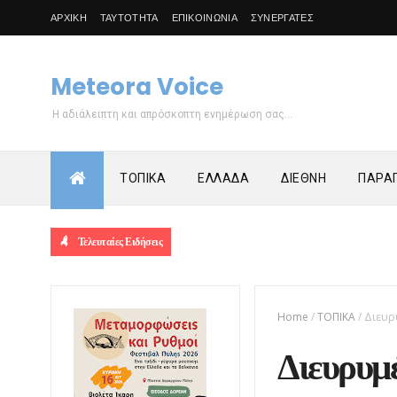
ΑΡΧΙΚΗ
ΤΑΥΤΟΤΗΤΑ
ΕΠΙΚΟΙΝΩΝΙΑ
ΣΥΝΕΡΓΑΤΕΣ
Meteora Voice
Η αδιάλειπτη και απρόσκοπτη ενημέρωση σας...
ΤΟΠΙΚΑ
ΕΛΛΑΔΑ
ΔΙΕΘΝΗ
ΠΑΡΑΠ
Τελευταίες Ειδήσεις
Home
/
ΤΟΠΙΚΑ
/
Διευρ
Διευρυμέ