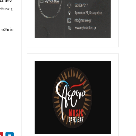
πωσαν
ντονες
 οποίο