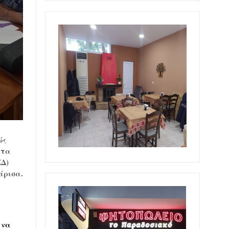
ώς
 τα
ΕΔ)
άρισα.
 να