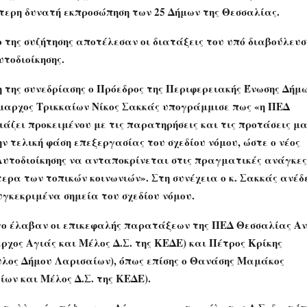
τερη δυνατή εκπροσώπηση των 25 Δήμων της Θεσσαλίας.
 της συζήτησης αποτέλεσαν οι διατάξεις του υπό διαβούλευσ
τοδιοίκησης.
 της συνεδρίασης ο Πρόεδρος της Περιφερειακής Ένωσης Δήμ
μαρχος Τρικκαίων
Νίκος Σακκάς
υπογράμμισε πως «η ΠΕΔ
άζει προκειμένου με τις παρατηρήσεις και τις προτάσεις μα
ν τελική φάση επεξεργασίας του σχεδίου νόμου, ώστε ο νέος
Αυτοδιοίκησης να ανταποκρίνεται στις πραγματικές ανάγκες
ερα των τοπικών κοινωνιών». Στη συνέχεια ο κ. Σακκάς ανέδ
γκεκριμένα σημεία του σχεδίου νόμου.
γο έλαβαν οι επικεφαλής παρατάξεων της ΠΕΔ Θεσσαλίας
Αν
ρχος Αγιάς και Μέλος Δ.Σ. της ΚΕΔΕ) και
Πέτρος Κρίκης
λος Δήμου Λαρισαίων), όπως επίσης ο
Θανάσης Μαμάκος
ων και Μέλος Δ.Σ. της ΚΕΔΕ).